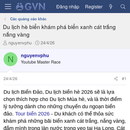
Đăng nhập
Register
Các quảng cáo khác
Du lịch hè biển khám phá biển xanh cát trắng
nắng vàng
T
N
nguyenvphu
24/4/26
h
g
r
à
nguyenvphu
N
e
y
Youtube Master Race
a
g
d
ử
24/4/26
#1
s
i
t
a
Du lịch Biển Đảo, Du lịch biển hè 2026 sẽ là lựa
r
chọn thích hợp cho Du lịch Mùa hè, và là thời điểm
t
lý tưởng dành cho những chuyến du ngoạn biển
e
đảo.
Tour biển 2026
- Du khách có thể thỏa sức
r
khám phá những bãi biển xanh cát trắng, nắng vàng,
đắm mình trong làn nước trong veo tại Hạ Long, Cát