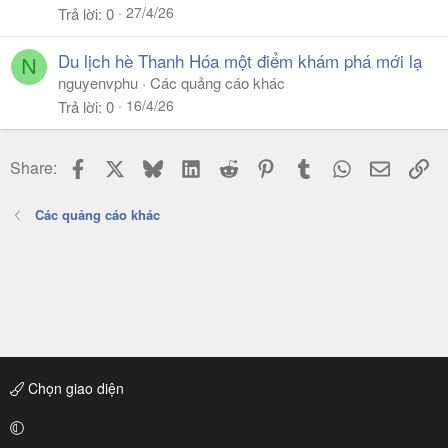
27/4/26
Trả lời
0
Du lịch hè Thanh Hóa một điểm khám phá mới lạ
N
nguyenvphu
Các quảng cáo khác
16/4/26
Trả lời
0
Facebook
X
Bluesky
LinkedIn
Reddit
Pinterest
Tumblr
WhatsApp
Email
Li
Share:
Các quảng cáo khác
Chọn giao diện