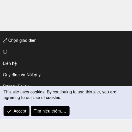
Chọn giao diện
Liên hệ
Quy định và Nội quy
Privacy Policy
This site uses cookies. By continuing to use this site, you are
agreeing to our use of cookies.
Trợ giúp
R
Accept
Tìm hiểu thêm.…
S
S