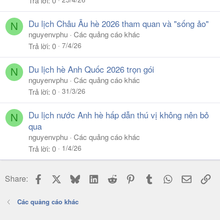
Trả lời
0
Du lịch Châu Âu hè 2026 tham quan và "sống ảo"
N
nguyenvphu
Các quảng cáo khác
7/4/26
Trả lời
0
Du lịch hè Anh Quốc 2026 trọn gói
N
nguyenvphu
Các quảng cáo khác
31/3/26
Trả lời
0
Du lịch nước Anh hè hấp dẫn thú vị không nên bỏ
N
qua
nguyenvphu
Các quảng cáo khác
1/4/26
Trả lời
0
Facebook
X
Bluesky
LinkedIn
Reddit
Pinterest
Tumblr
WhatsApp
Email
Li
Share:
Các quảng cáo khác