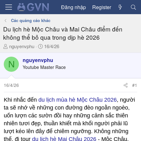
Đăng nhập
Register
Các quảng cáo khác
Du lịch hè Mộc Châu và Mai Châu điểm đến
không thể bỏ qua trong dịp hè 2026
T
N
nguyenvphu
16/4/26
h
g
r
à
nguyenvphu
N
e
y
Youtube Master Race
a
g
d
ử
16/4/26
#1
s
i
t
a
Khi nhắc đến
du lịch mùa hè Mộc Châu 2026
, người
r
ta sẽ nhớ về những con đường đèo ngoằn ngoèo,
t
uốn lượn các sườn đồi hay những cảnh sắc thiên
e
nhiên tươi đẹp, thuần khiết mà khối người phải lũ
r
lượt kéo lên đây để chiêm ngưỡng. Không những
thế, đi tour
du lịch hè Mai Châu 2026
- Mộc Châu,