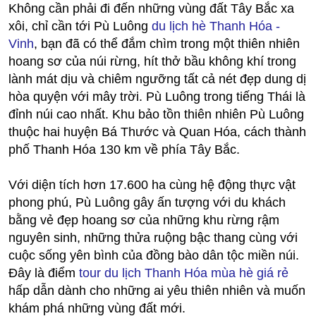
Không cần phải đi đến những vùng đất Tây Bắc xa
xôi, chỉ cần tới Pù Luông
du lịch hè Thanh Hóa -
Vinh
, bạn đã có thể đắm chìm trong một thiên nhiên
hoang sơ của núi rừng, hít thở bầu không khí trong
lành mát dịu và chiêm ngưỡng tất cả nét đẹp dung dị
hòa quyện với mây trời. Pù Luông trong tiếng Thái là
đỉnh núi cao nhất. Khu bảo tồn thiên nhiên Pù Luông
thuộc hai huyện Bá Thước và Quan Hóa, cách thành
phố Thanh Hóa 130 km về phía Tây Bắc.
Với diện tích hơn 17.600 ha cùng hệ động thực vật
phong phú, Pù Luông gây ấn tượng với du khách
bằng vẻ đẹp hoang sơ của những khu rừng rậm
nguyên sinh, những thửa ruộng bậc thang cùng với
cuộc sống yên bình của đồng bào dân tộc miền núi.
Đây là điểm
tour du lịch Thanh Hóa mùa hè giá rẻ
hấp dẫn dành cho những ai yêu thiên nhiên và muốn
khám phá những vùng đất mới.