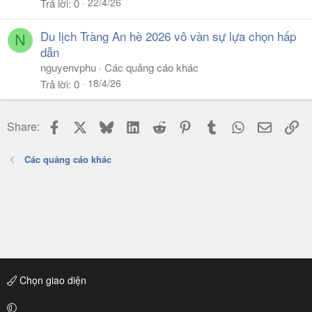
22/4/26
Trả lời
0
Du lịch Tràng An hè 2026 vô vàn sự lựa chọn hấp
N
dẫn
nguyenvphu
Các quảng cáo khác
18/4/26
Trả lời
0
Facebook
X
Bluesky
LinkedIn
Reddit
Pinterest
Tumblr
WhatsApp
Email
Li
Share:
Các quảng cáo khác
Chọn giao diện