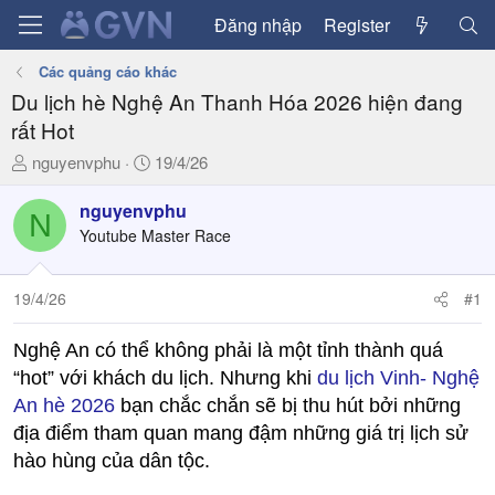
Đăng nhập
Register
Các quảng cáo khác
Du lịch hè Nghệ An Thanh Hóa 2026 hiện đang
rất Hot
T
N
nguyenvphu
19/4/26
h
g
r
à
nguyenvphu
N
e
y
Youtube Master Race
a
g
d
ử
19/4/26
#1
s
i
t
a
Nghệ An có thể không phải là một tỉnh thành quá
r
“hot” với khách du lịch. Nhưng khi
du lịch Vinh- Nghệ
t
An hè 2026
bạn chắc chắn sẽ bị thu hút bởi những
e
địa điểm tham quan mang đậm những giá trị lịch sử
r
hào hùng của dân tộc.