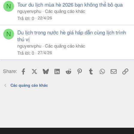
Tour du lịch mùa hè 2026 bạn không thể bỏ qua
N
nguyenvphu
Các quảng cáo khác
22/4/26
Trả lời
0
Du lịch trong nước hè giá hấp dẫn cùng lịch trình
N
thú vị
nguyenvphu
Các quảng cáo khác
27/4/26
Trả lời
0
Facebook
X
Bluesky
LinkedIn
Reddit
Pinterest
Tumblr
WhatsApp
Email
Li
Share:
Các quảng cáo khác