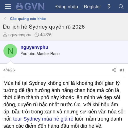
Đăng nhập
Register
Các quảng cáo khác
Du lịch hè Sydney quyến rũ 2026
T
N
nguyenvphu
4/4/26
h
g
r
à
nguyenvphu
N
e
y
Youtube Master Race
a
g
d
ử
4/4/26
#1
s
i
t
a
Mùa hè tại Sydney không chỉ là khoảng thời gian lý
r
tưởng để tận hưởng ánh nắng chan hòa mà còn là
t
thời điểm thành phố này khoác lên mình vẻ đẹp sôi
e
động, quyến rũ bậc nhất nước Úc. Với khí hậu ấm
r
áp, bầu trời trong xanh và những sự kiện văn hóa sôi
nổi,
tour Sydney mùa hè giá rẻ
luôn nằm trong danh
sách các điểm đến hàng đầu mỗi dịp hè về.