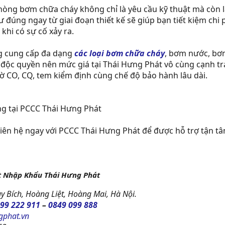
ng bơm chữa cháy không chỉ là yêu cầu kỹ thuật mà còn là
ư đúng ngay từ giai đoạn thiết kế sẽ giúp bạn tiết kiệm chi
khi có sự cố xảy ra.
g cung cấp đa dạng
các loại bơm chữa cháy
, bơm nước, bơm
 độc quyền nên mức giá tại Thái Hưng Phát vô cùng cạnh tr
tờ CO, CQ, tem kiểm định cùng chế độ bảo hành lâu dài.
g tại PCCC Thái Hưng Phát
liên hệ ngay với PCCC Thái Hưng Phát để được hỗ trợ tận tâ
t Nhập Khẩu Thái Hưng Phát
y Bích, Hoàng Liệt, Hoàng Mai, Hà Nội.
99 222 911
–
0849 099 888
gphat.vn