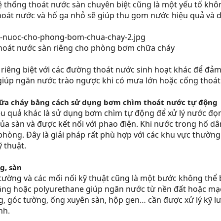
ệ thống thoát nước sàn chuyên biệt cũng là một yếu tố khôn
hoát nước và hố ga nhỏ sẽ giúp thu gom nước hiệu quả và 
hoát nước sàn riêng cho phòng bơm chữa cháy
riêng biệt với các đường thoát nước sinh hoạt khác để đảm 
giúp ngăn nước trào ngược khi có mưa lớn hoặc cống thoát 
a cháy bằng cách sử dụng bơm chìm thoát nước tự động
u quả khác là sử dụng bơm chìm tự động để xử lý nước đọ
ủa sàn và được kết nối với phao điện. Khi nước trong hố 
phòng. Đây là giải pháp rất phù hợp với các khu vực thường
 thuật.
g, sàn
tường và các mối nối kỹ thuật cũng là một bước không thể b
ng hoặc polyurethane giúp ngăn nước từ nền đất hoặc mạch
, góc tường, ống xuyên sàn, hộp gen… cần được xử lý kỹ l
nh.