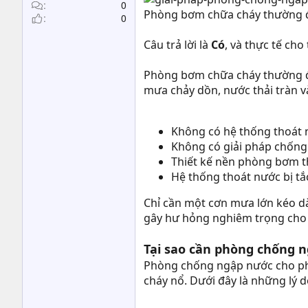
t
0
Phòng bơm chữa cháy thường đặt
0
e
r
Câu trả lời là
Có
, và thực tế cho
Phòng bơm chữa cháy thường đượ
mưa chảy dồn, nước thải tràn v
Không có hệ thống thoát n
Không có giải pháp chốn
Thiết kế nền phòng bơm 
Hệ thống thoát nước bị tắ
Chỉ cần một cơn mưa lớn kéo dà
gây hư hỏng nghiêm trọng cho c
Tại sao cần phòng chống 
Phòng chống ngập nước cho phò
cháy nổ. Dưới đây là những lý 