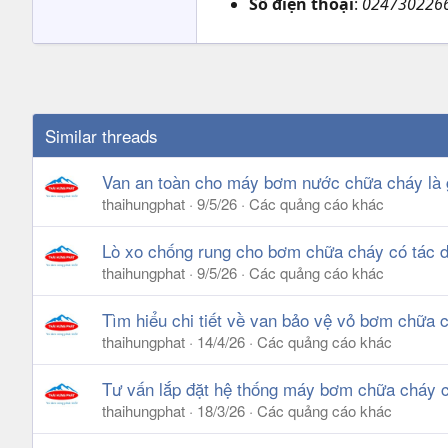
Số điện thoại
:
0247302266
Similar threads
Van an toàn cho máy bơm nước chữa cháy là gì?
thaihungphat
9/5/26
Các quảng cáo khác
Lò xo chống rung cho bơm chữa cháy có tác d
thaihungphat
9/5/26
Các quảng cáo khác
Tìm hiểu chi tiết về van bảo vệ vỏ bơm chữa c
thaihungphat
14/4/26
Các quảng cáo khác
Tư vấn lắp đặt hệ thống máy bơm chữa cháy c
thaihungphat
18/3/26
Các quảng cáo khác