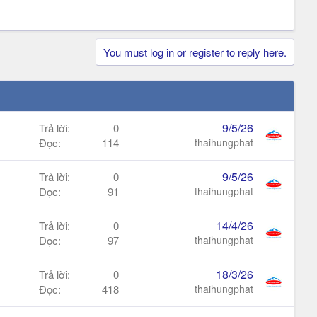
You must log in or register to reply here.
9/5/26
Trả lời
0
Đọc
114
thaihungphat
9/5/26
Trả lời
0
Đọc
91
thaihungphat
14/4/26
Trả lời
0
Đọc
97
thaihungphat
18/3/26
Trả lời
0
Đọc
418
thaihungphat