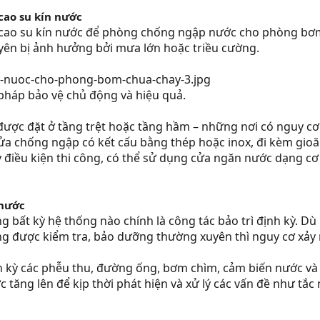
cao su kín nước
cao su kín nước để phòng chống ngập nước cho phòng bơm
yên bị ảnh hưởng bởi mưa lớn hoặc triều cường.
 pháp bảo vệ chủ động và hiệu quả.
c đặt ở tầng trệt hoặc tầng hầm – những nơi có nguy cơ n
ửa chống ngập có kết cấu bằng thép hoặc inox, đi kèm gio
y điều kiện thi công, có thể sử dụng cửa ngăn nước dạng 
 nước
g bất kỳ hệ thống nào chính là công tác bảo trì định kỳ. D
 được kiểm tra, bảo dưỡng thường xuyên thì nguy cơ xảy ra
ịnh kỳ các phễu thu, đường ống, bơm chìm, cảm biến nước 
 tăng lên để kịp thời phát hiện và xử lý các vấn đề như tắc