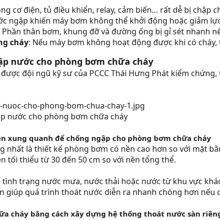
ộng cơ điện, tủ điều khiển, relay, cảm biến… rất dễ bị chập c
ớc ngập khiến máy bơm không thể khởi động hoặc giảm lực 
: Phần thân bơm, khung đỡ và đường ống bị gỉ sét nhanh nếu
ng cháy
: Nếu máy bơm không hoạt động được khi có cháy, to
gập nước cho phòng bơm chữa cháy
ã được đội ngũ kỹ sư của PCCC Thái Hưng Phát kiểm chứng,
ập nước cho phòng bơm chữa cháy
ền xung quanh để chống ngập cho phòng bơm chữa cháy
ng nhất là thiết kế phòng bơm có nền cao hơn so với mặt bằ
 tối thiểu từ 30 đến 50 cm so với nền tổng thể.
ế tình trạng nước mưa, nước thải hoặc nước từ khu vực kh
òn giúp quá trình thoát nước diễn ra nhanh chóng hơn nếu c
a cháy bằng cách xây dựng hệ thống thoát nước sàn riên