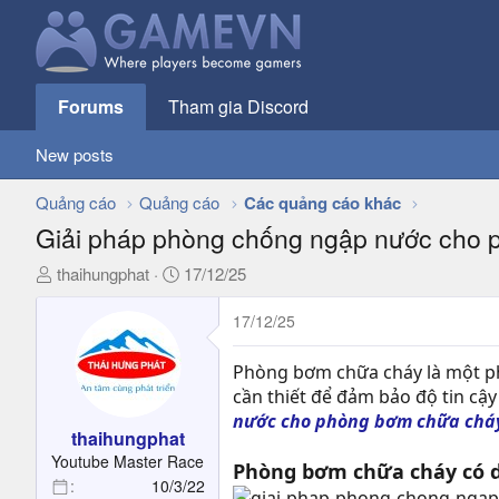
Forums
Tham gia Discord
New posts
Quảng cáo
Quảng cáo
Các quảng cáo khác
Giải pháp phòng chống ngập nước cho 
T
N
thaihungphat
17/12/25
h
g
r
à
17/12/25
e
y
a
g
Phòng bơm chữa cháy là một phầ
d
ử
cần thiết để đảm bảo độ tin cậ
s
i
nước cho phòng bơm chữa chá
t
thaihungphat
a
Youtube Master Race
Phòng bơm chữa cháy có d
r
10/3/22