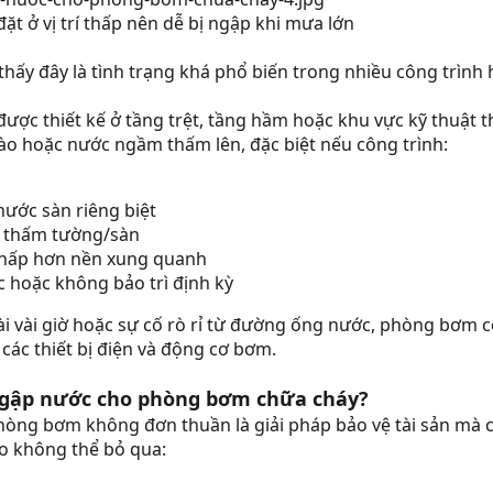
 ở vị trí thấp nên dễ bị ngập khi mưa lớn
 thấy đây là tình trạng khá phổ biến trong nhiều công trình 
c thiết kế ở tầng trệt, tầng hầm hoặc khu vực kỹ thuật th
ào hoặc nước ngầm thấm lên, đặc biệt nếu công trình:
ước sàn riêng biệt
g thấm tường/sàn
thấp hơn nền xung quanh
c hoặc không bảo trì định kỳ
i vài giờ hoặc sự cố rò rỉ từ đường ống nước, phòng bơm c
ác thiết bị điện và động cơ bơm.
ngập nước cho phòng bơm chữa cháy?
ng bơm không đơn thuần là giải pháp bảo vệ tài sản mà c
do không thể bỏ qua: