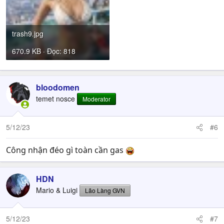
trash9.jpg
670.9 KB · Đọc: 818
bloodomen
temet nosce
Moderator
5/12/23
#6
Công nhận đéo gì toàn cần gas
HDN
Mario & Luigi
Lão Làng GVN
5/12/23
#7