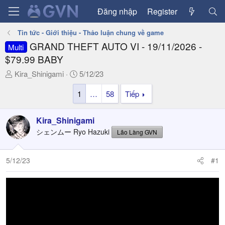
Đăng nhập
Register
Tin tức - Giới thiệu - Thảo luận chung về game
GRAND THEFT AUTO VI - 19/11/2026 -
Multi
$79.99 BABY
T
N
Kira_Shinigami
5/12/23
h
g
1
…
58
Tiếp
r
à
e
y
a
g
Kira_Shinigami
d
ử
シェンムー Ryo Hazuki
Lão Làng GVN
s
i
t
a
5/12/23
#1
r
t
e
r