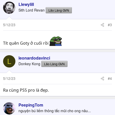
Llewylill
Sith Lord Revan
Lão Làng GVN
5/12/23
#3
Tít quên Goty ở cuối rồi
leonardodavinci
L
Donkey Kong
Lão Làng GVN
5/12/23
#4
Ra cùng PS5 pro là đẹp.
PeepingTom
nguyện bú liếm thông tắc mũi cho ong nâu...