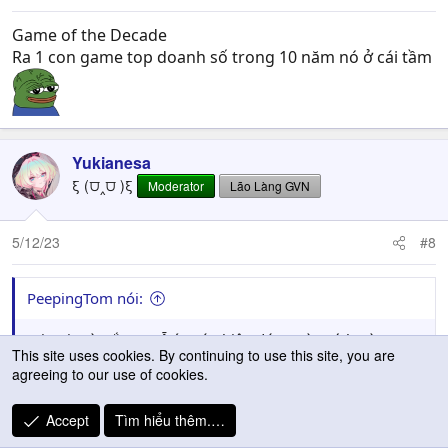
Game of the Decade
Ra 1 con game top doanh số trong 10 năm nó ở cái tầm
Yukianesa
ξ (⩌‸⩌ )ξ
Moderator
Lão Làng GVN
5/12/23
#8
PeepingTom nói:
Miami mà trắng, mễ éo có nhiêu đứa, toàn ních gà
This site uses cookies. By continuing to use this site, you are
không. Vl woke. Cả cái trailer 2/3 thời lượng và nhân vật
agreeing to our use of cookies.
toàn đen và đen, đã thế còn xấu, béo. Cả trailer có mỗi
em này là múi mít. Có đặc sản mà bố mày pre-order
Accept
Tìm hiểu thêm.…