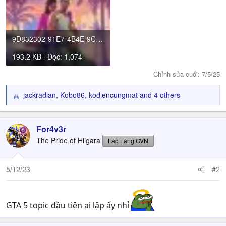
9D832302-91E7-4B4E-9C78-A94B9E9330F5.jpeg
193.2 KB · Đọc: 1,074
Chỉnh sửa cuối:
7/5/25
jackradian
,
Kobo86
,
kodiencungmat
and 4 others
R
e
a
c
For4v3r
t
The Pride of Hiigara
Lão Làng GVN
i
o
n
5/12/23
#2
s
:
GTA 5 topic đầu tiên ai lập ấy nhỉ