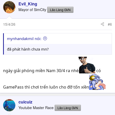
Evil_King
Mayor of SimCity
Lão Làng GVN
15/4/26
#6
mynhandakmil nói:
đã phát hành chưa mn?
ngày giải phóng miền Nam 30/4 ra nhé
có
GamePass thì chơi trển luôn cho đỡ tốn xiền
cuicuiz
Youtube Master Race
Lão Làng GVN