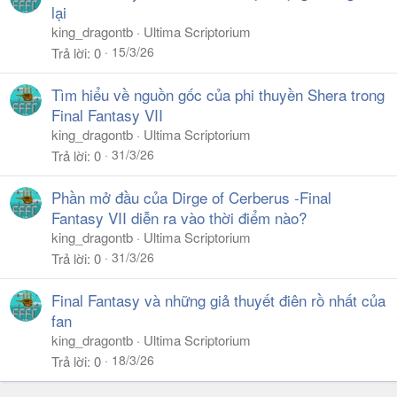
lại
king_dragontb
Ultima Scriptorium
15/3/26
Trả lời
0
Tìm hiểu về nguồn gốc của phi thuyền Shera trong
Final Fantasy VII
king_dragontb
Ultima Scriptorium
31/3/26
Trả lời
0
Phần mở đầu của Dirge of Cerberus -Final
Fantasy VII diễn ra vào thời điểm nào?
king_dragontb
Ultima Scriptorium
31/3/26
Trả lời
0
Final Fantasy và những giả thuyết điên rồ nhất của
fan
king_dragontb
Ultima Scriptorium
18/3/26
Trả lời
0