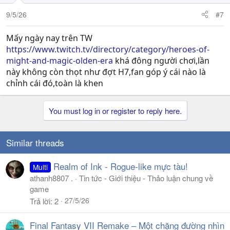
9/5/26
#7
Mấy ngày nay trên TW
https://www.twitch.tv/directory/category/heroes-of-
might-and-magic-olden-era
khá đông người chơi,lần
này không còn thọt như đợt H7,fan góp ý cái nào là
chỉnh cái đó,toàn là khen
You must log in or register to reply here.
Similar threads
Realm of Ink - Rogue-like mực tàu!
Multi
athanh8807 .
Tin tức - Giới thiệu - Thảo luận chung về
game
27/5/26
Trả lời
2
Final Fantasy VII Remake – Một chặng đường nhìn