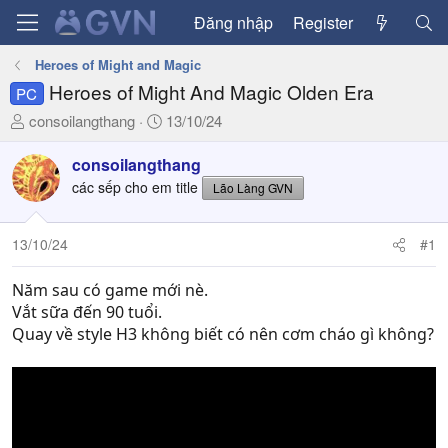
Đăng nhập
Register
Heroes of Might and Magic
Heroes of Might And Magic Olden Era
PC
T
N
consoilangthang
13/10/24
h
g
r
à
consoilangthang
e
y
các sếp cho em title
Lão Làng GVN
a
g
d
ử
13/10/24
#1
s
i
t
a
Năm sau có game mới nè.
r
Vắt sữa đến 90 tuổi.
t
Quay về style H3 không biết có nên cơm cháo gì không?
e
r