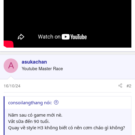
asukachan
A
Youtube Master Race
16/10/24
#2
consoilangthang nói:
Năm sau có game mới nè.
Vắt sữa đến 90 tuổi.
Quay về style H3 không biết có nên cơm cháo gì không?