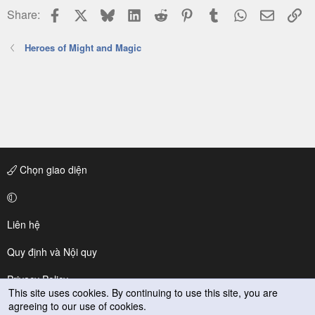
Facebook
X
Bluesky
LinkedIn
Reddit
Pinterest
Tumblr
WhatsApp
Email
Li
Share:
Heroes of Might and Magic
Chọn giao diện
Liên hệ
Quy định và Nội quy
Privacy Policy
This site uses cookies. By continuing to use this site, you are
agreeing to our use of cookies.
Trợ giúp