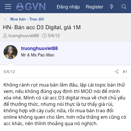
Đăng nhập
Register
Mua bán - Trao đổi
HN- Bán acc D3 Digital, giá 1M
T
N
truonghuuviet88
5/6/12
h
g
r
à
truonghuuviet88
e
y
Mr & Ms Pac-Man
a
g
d
ử
5/6/12
#1
s
i
t
a
Không rành rọt mua bán lắm đâu, lập cái topic bán thử
r
xem, nếu không đúng quy định thì MOD nói để mình
t
xóa nhé. Mình có cái acc D3 digital mua về chơi chủ yếu
e
để thưởng thức, nhưng nói thực là tự thấy già rùi,
r
không hợp với cày cuốc nữa, rồi mua bán trao đổi
online không quen cho lắm. hơn nữa thằng em cũng có
acc khác, nên thỉnh thoảng qua nó nghịch.