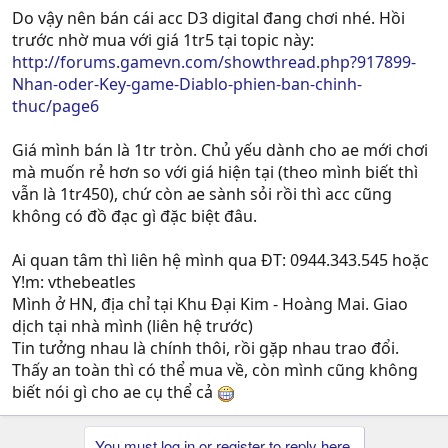
Do vậy nên bán cái acc D3 digital đang chơi nhé. Hồi
trước nhờ mua với giá 1tr5 tại topic này:
http://forums.gamevn.com/showthread.php?917899-
Nhan-oder-Key-game-Diablo-phien-ban-chinh-
thuc/page6
Giá mình bán là 1tr tròn. Chủ yếu dành cho ae mới chơi
mà muốn rẻ hơn so với giá hiện tại (theo mình biết thì
vẫn là 1tr450), chứ còn ae sành sỏi rồi thì acc cũng
không có đồ đạc gì đặc biệt đâu.
Ai quan tâm thì liên hệ mình qua ĐT: 0944.343.545 hoặc
Y!m: vthebeatles
Mình ở HN, địa chỉ tại Khu Đại Kim - Hoàng Mai. Giao
dịch tại nhà mình (liên hệ trước)
Tin tưởng nhau là chính thôi, rồi gặp nhau trao đổi.
Thấy an toàn thì có thể mua về, còn mình cũng không
biết nói gì cho ae cụ thể cả
You must log in or register to reply here.