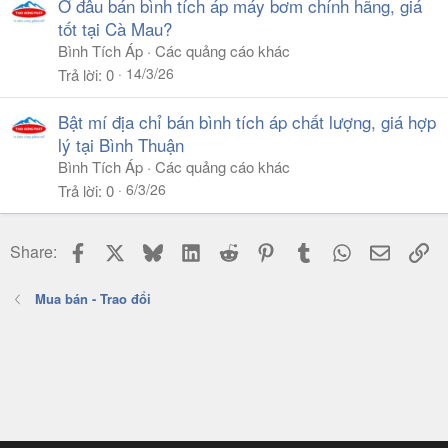
Ở đâu bán bình tích áp máy bơm chính hãng, giá
tốt tại Cà Mau?
Bình Tích Áp
Các quảng cáo khác
14/3/26
Trả lời
0
Bật mí địa chỉ bán bình tích áp chất lượng, giá hợp
lý tại Bình Thuận
Bình Tích Áp
Các quảng cáo khác
6/3/26
Trả lời
0
Facebook
X
Bluesky
LinkedIn
Reddit
Pinterest
Tumblr
WhatsApp
Email
Li
Share:
Mua bán - Trao đổi