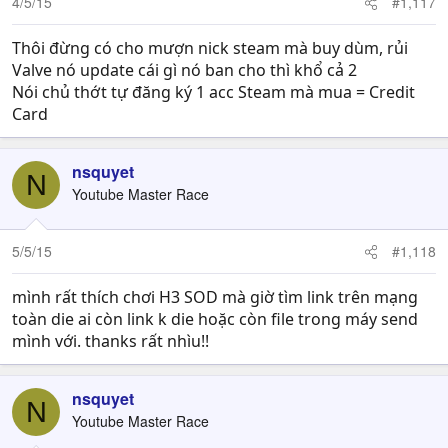
4/5/15
#1,117
Thôi đừng có cho mượn nick steam mà buy dùm, rủi
Valve nó update cái gì nó ban cho thì khổ cả 2
Nói chủ thớt tự đăng ký 1 acc Steam mà mua = Credit
Card
nsquyet
N
Youtube Master Race
5/5/15
#1,118
mình rất thích chơi H3 SOD mà giờ tìm link trên mạng
toàn die ai còn link k die hoặc còn file trong máy send
mình với. thanks rất nhìu!!
nsquyet
N
Youtube Master Race