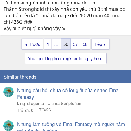
ưu tiên ai ngờ mình chơi cũng mua dc lun.
Thành Stronghold thì xây nhà con yếu thứ 3 thì mua dc
con bắn tên là "-" mà damage đến 10-20 máu 40 mua
chỉ 426G @@
Vậy ai biết bị gì không vậy :v
Trước
1
…
56
57
58
Tiếp
You must log in or register to reply here.
Similar threads
Những câu hỏi chưa có lời giải của series Final
Fantasy
king_dragontb
Ultima Scriptorium
17/3/26
Trả lời
0
Những lầm tưởng về Final Fantasy mà người hâm
mộ vẫn tin là đúng