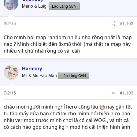
Mario & Luigi
Lão Làng GVN
2/2/15
#1,102
Cho mình hỏi map random nhiều nhà rồng nhất là map
nào ? Mình chỉ biết đến 8xm8 thôi. (mà thật ra map này
nhiều vịt chứ nhà rồng có vài cái)
Harmory
Mr & Ms Pac-Man
Lão Làng GVN
7/2/15
#1,103
chào mọi người mình nghỉ hero cũng lâu
nay gần tết
tụ tập mấy đứa bạn chơi lại cho mình hỏi hiên h có bao
nhiu ver mod trước mình chơi là có cai WOG , và tất cả
có cách nào gọp chung kg + mod hd cãi thiện hình ảnh