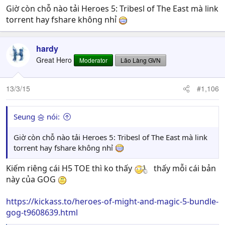
Giờ còn chỗ nào tải Heroes 5: Tribesl of The East mà link
torrent hay fshare không nhỉ
hardy
Great Hero
Moderator
Lão Làng GVN
13/3/15
#1,106
Seung 승 nói:
Giờ còn chỗ nào tải Heroes 5: Tribesl of The East mà link
torrent hay fshare không nhỉ
Kiếm riêng cái H5 TOE thì ko thấy
thấy mỗi cái bản
này của GOG
https://kickass.to/heroes-of-might-and-magic-5-bundle-
gog-t9608639.html