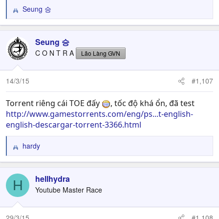
Seung 승
R
e
a
c
Seung 승
t
C O N T R A
Lão Làng GVN
i
o
n
14/3/15
#1,107
s
:
Torrent riêng cái TOE đấy
, tốc độ khá ổn, đã test
http://www.gamestorrents.com/eng/ps...t-english-
english-descargar-torrent-3366.html
hardy
R
e
a
c
hellhydra
H
t
Youtube Master Race
i
o
n
29/3/15
#1,108