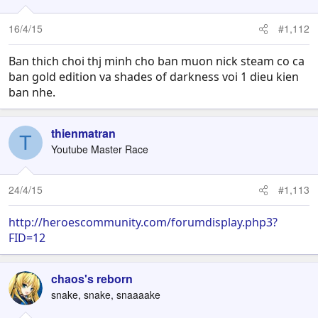
16/4/15
#1,112
Ban thich choi thj minh cho ban muon nick steam co ca
ban gold edition va shades of darkness voi 1 dieu kien
ban nhe.
thienmatran
T
Youtube Master Race
24/4/15
#1,113
http://heroescommunity.com/forumdisplay.php3?
FID=12
chaos's reborn
snake, snake, snaaaake