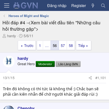
Đăng nhập
Register
Heroes of Might and Magic
Hỏi đáp #4 -<Xem bài viết đầu tiên "Những câu
hỏi thường gặp">
T
N
hardy
5/6/11
h
g
Trước
1
…
56
57
58
Tiếp
r
à
e
y
a
g
hardy
d
ử
Great Hero
Moderator
Lão Làng GVN
s
i
t
a
13/1/15
#1,101
r
t
Trên đó không có thì tức là không thể :) Chắc bạn sẽ
e
phải cần kiên nhẫn để chờ người khác giải đáp rùi :)
r
Chenoby