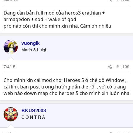
s
:
Đang cần bản full mod của heros3 erathian +
armagedon + sod + wake of god
pro nào còn thì cho mình xin nha. Cám ơn nhiều
vuonglk
Mario & Luigi
7/4/15
#1,109
Cho mình xin cái mod chơi Heroes 5 ở chế độ Window ,
cái link bạn post trong hướng dẩn die rồi , với có trang
web nào down map cho heroes 5 cho mình xin luôn nha
BKUS2003
C O N T R A