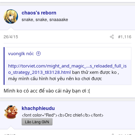
chaos's reborn
snake, snake, snaaaake
26/4/15
#1,116
vuonglk nói:
http://torviet.com/might_and_magic_...s_reloaded_full_is
o_strategy_2013_t83128.html
bạn thử xem được ko ,
máy mình cấu hình hơi yêu nên ko chơi được
Mình ko có acc để vào cái này bạn ơi :(
khachphieudu
<font color="Red"><b>Orc chief</b></font>
Lão Làng GVN