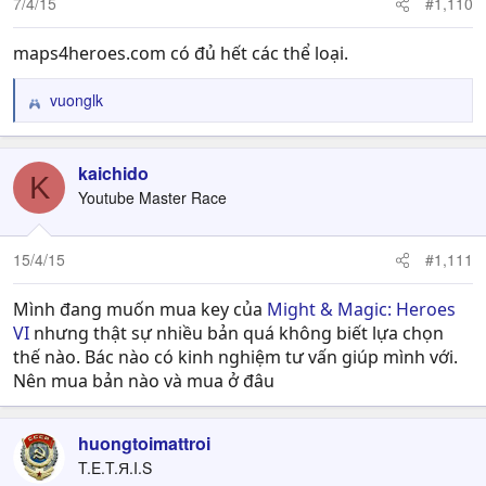
7/4/15
#1,110
maps4heroes.com có đủ hết các thể loại.
vuonglk
R
e
a
c
kaichido
K
t
Youtube Master Race
i
o
n
15/4/15
#1,111
s
:
Mình đang muốn mua key của
Might & Magic: Heroes
VI
nhưng thật sự nhiều bản quá không biết lựa chọn
thế nào. Bác nào có kinh nghiệm tư vấn giúp mình với.
Nên mua bản nào và mua ở đâu
huongtoimattroi
T.E.T.Я.I.S