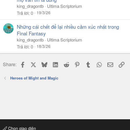
king_dragontb
Ultima Scriptorium
19/3/26
Trả lời
0
Những cái chết để lại nhiều cảm xúc nhất trong
Final Fantasy
king_dragontb
Ultima Scriptorium
18/3/26
Trả lời
0
Facebook
X
Bluesky
LinkedIn
Reddit
Pinterest
Tumblr
WhatsApp
Email
Li
Share:
Heroes of Might and Magic
Chọn giao diện