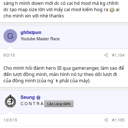
sáng h mình down mới dc có cai hd mod mà kg chĩnh
dc tạo map size lớn vơi mấy cai mod kiếm hog ra
ai
cho mình xin với nhé thanks
gh0stpun
G
Youtube Master Race
8/2/15
#1,104
Cho mình hỏi đánh hero III qua gameranger, làm sao để
đến lượt đồng minh, màn hình nó tự theo dõi lượt đi
của đồng minh (của ng` k phải của máy).
Seung 승
C O N T R A
Lão Làng GVN
13/3/15
#1,105