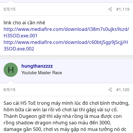
5/5/15
#1,119
link cho ai cần nhé
http://www.mediafire.com/download/i38m7s0ujks9szd/
H3SOD.exe.001
http://www.mediafire.com/download/c60btj5gp9j5cjj/H
3SOD.exe.002
hungthanzzzz
H
Youtube Master Race
6/5/15
#1,120
Sao cái H5 ToE trong máy mình lúc đó chơi bình thường,
hôm bữa cài win lại rồi vô chơi lại thì găpj vài sự cố.
Thành Dugeon giờ thì xây nhà rồng là mua được con
rồng shadow dragon nhưng sao máu đến 3000,
damage gần 500, chơi vs máy gặp nó mua tưởng nó dc