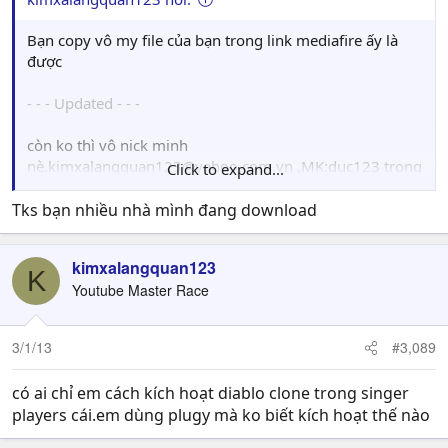
Bạn copy vô my file của bạn trong link mediafire ấy là
được
- - - Updated - - -
còn ko thì vô nick minh
nè
.kimxalangquan123@yahoo.com.vn
,MK:duc123 trong
Click to expand...
đó có đấy
Tks bạn nhiều nhà mình đang download
- - - Updated - - -
kimxalangquan123
bạn copy vô my file của bạn trong mediafire của bạn ấy
K
Youtube Master Race
là down được
3/1/13
#3,089
có ai chỉ em cách kích hoạt diablo clone trong singer
players cái.em dùng plugy mà ko biết kích hoạt thế nào