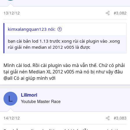
13/12/12
#3,082
kimxalangquan123 nói:
bạn cài bản lod 1.13 trước xong rùi cài plugin vào .xong
rùi giải nén median xl 2012 v005 là được
Mình cài lod. Rồi cài plugin vào mà vẫn thế. Chứ có phải
tại giải nén Median XL 2012 v005 mà nó bị như vậy đâu
@all Có ai giúp mình với
Lilimori
L
Youtube Master Race
14/12/12
#3,083