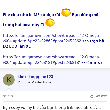
File chia nhỏ bị MF xử đẹp rồi
Bạn dùng một
trong hai post này đi
http://forum.gamevn.com/showthread....12-Omega-
v004-update-&p=22452862#post22452862
<<< trọn bộ
D2 LOD lẫn XL
http://forum.gamevn.com/showthread....12-Omega-
v004-update-&p=22468181#post22468181
<<< mirror
kimxalangquan123
K
Youtube Master Race
8/1/13
#3,092
Bạn copy vô my file của bạn trong link mediafire ấy là