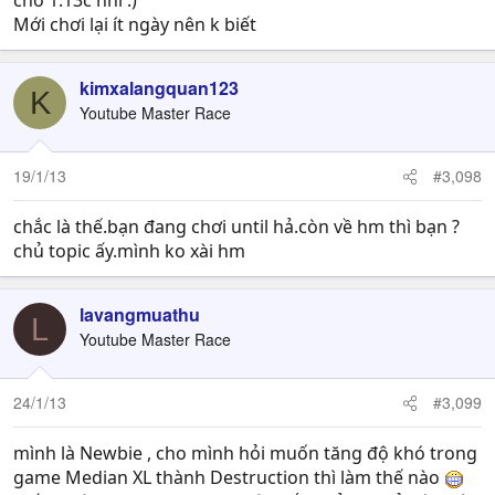
cho 1.13c nhỉ :)
Mới chơi lại ít ngày nên k biết
kimxalangquan123
K
Youtube Master Race
19/1/13
#3,098
chắc là thế.bạn đang chơi until hả.còn về hm thì bạn ?
chủ topic ấy.mình ko xài hm
lavangmuathu
L
Youtube Master Race
24/1/13
#3,099
mình là Newbie , cho mình hỏi muốn tăng độ khó trong
game Median XL thành Destruction thì làm thế nào