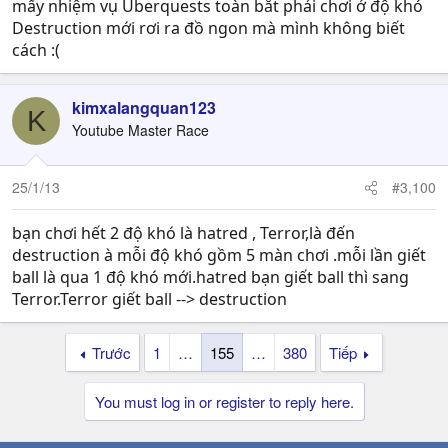
mấy nhiệm vụ Uberquests toàn bắt phải chơi ở độ khó
Destruction mới rơi ra đồ ngon mà mình không biết
cách :(
kimxalangquan123
K
Youtube Master Race
25/1/13
#3,100
bạn chơi hết 2 độ khó là hatred , Terror,là đến
destruction à mỗi độ khó gồm 5 màn chơi .mỗi lần giết
ball là qua 1 độ khó mới.hatred bạn giết ball thì sang
Terror.Terror giết ball --> destruction
Trước
1
…
155
…
380
Tiếp
You must log in or register to reply here.