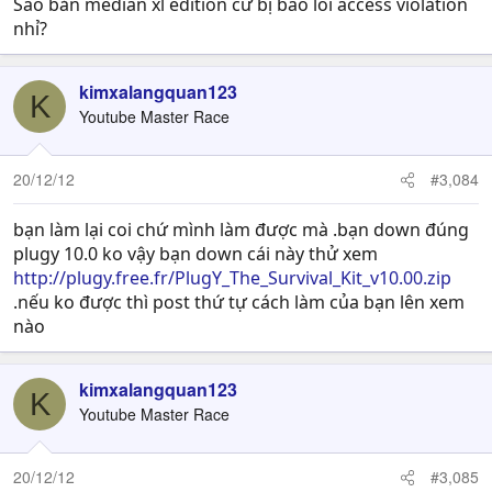
Sao bản median xl edition cứ bị báo lỗi access violation
nhỉ?
kimxalangquan123
K
Youtube Master Race
20/12/12
#3,084
bạn làm lại coi chứ mình làm được mà .bạn down đúng
plugy 10.0 ko vậy bạn down cái này thử xem
http://plugy.free.fr/PlugY_The_Survival_Kit_v10.00.zip
.nếu ko được thì post thứ tự cách làm của bạn lên xem
nào
kimxalangquan123
K
Youtube Master Race
20/12/12
#3,085