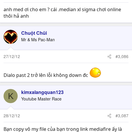
anh med ơi cho em ? cái .median xl sigma chơi online
thôi hả anh
Chuột Chũi
Mr & Ms Pac-Man
27/12/12
#3,086
Dialo past 2 trở lên lỗi không down đc
kimxalangquan123
K
Youtube Master Race
28/12/12
#3,087
Bạn copy vô my file của bạn trong link mediafire ấy là