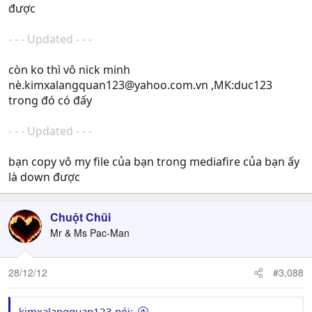
được
- - - Updated - - -
còn ko thì vô nick minh
nè
.kimxalangquan123@yahoo.com.vn
,MK:duc123
trong đó có đấy
- - - Updated - - -
bạn copy vô my file của bạn trong mediafire của bạn ấy
là down được
Chuột Chũi
Mr & Ms Pac-Man
28/12/12
#3,088
kimxalangquan123 nói: