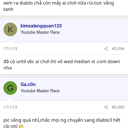
xem ra diablo chả còn mấy ai chơi nữa rùi.toic vắng
tanh
kimxalangquan123
K
Youtube Master Race
17/1/13
#3,094
đã có until v6c ai chơi thì vô wed median xl .com down
nha
Ga.c0n
G
Youtube Master Race
17/1/13
#3,095
pic vắng quá nhỉ,chắc mọi ng chuyển sang diablo3 hết
rồi nhỉ