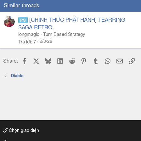
Similar threads
[CHÍNH THỨC PHÁT HÀNH] TEARRING
PS
SAGA RETRO .
longmagic
Turn Based Strategy
2/8/26
Trả lời
7
Facebook
X
Bluesky
LinkedIn
Reddit
Pinterest
Tumblr
WhatsApp
Email
Li
Share:
Diablo
Chọn giao diện