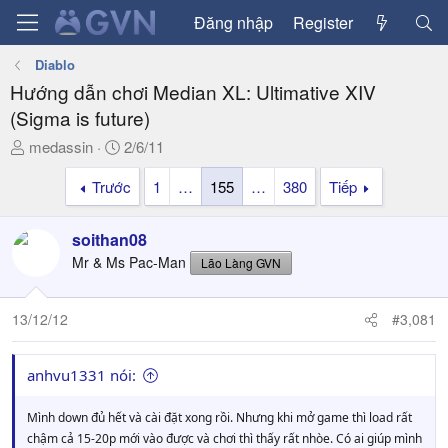
Đăng nhập
Register
Diablo
Hướng dẫn chơi Median XL: Ultimative XIV
(Sigma is future)
T
N
medassin
2/6/11
h
g
Trước
1
…
155
…
380
Tiếp
r
à
e
y
a
g
soithan08
d
ử
Mr & Ms Pac-Man
Lão Làng GVN
s
i
t
a
13/12/12
#3,081
r
t
anhvu1331 nói:
e
r
Mình down đủ hết và cài đặt xong rồi. Nhưng khi mở game thì load rất
chậm cả 15-20p mới vào được và chơi thì thấy rất nhòe. Có ai giúp mình