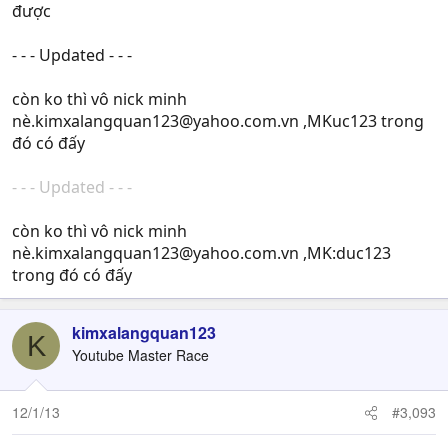
được
- - - Updated - - -
còn ko thì vô nick minh
nè
.kimxalangquan123@yahoo.com.vn
,MKuc123 trong
đó có đấy
- - - Updated - - -
còn ko thì vô nick minh
nè
.kimxalangquan123@yahoo.com.vn
,MK:duc123
trong đó có đấy
kimxalangquan123
K
Youtube Master Race
12/1/13
#3,093