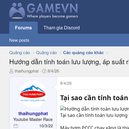
Forums
Tham gia Discord
New posts
Quảng cáo
Quảng cáo
Các quảng cáo khác
Hướng dẫn tính toán lưu lượng, áp suấ
T
N
thaihungphat
8/4/26
h
g
r
à
8/4/26
e
y
a
g
Tại sao cần tính toá
d
ử
s
i
t
thaihungphat
Tại sao cần tính toán lưu lượn
a
Youtube Master Race
r
10/3/22
Máy bơm PCCC chạy xăng là thi