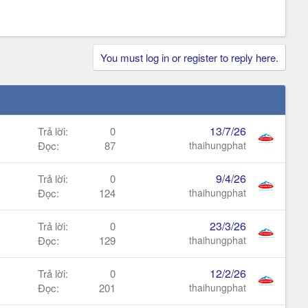
You must log in or register to reply here.
13/7/26
Trả lời
0
Đọc
87
thaihungphat
9/4/26
Trả lời
0
Đọc
124
thaihungphat
23/3/26
Trả lời
0
Đọc
129
thaihungphat
12/2/26
Trả lời
0
Đọc
201
thaihungphat