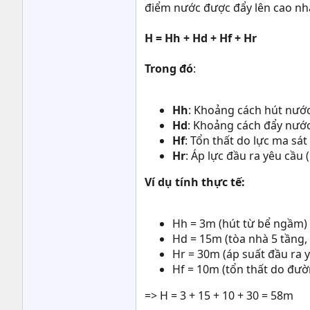
điểm nước được đẩy lên cao nhất
H = Hh + Hd + Hf + Hr
Trong đó
:
Hh
: Khoảng cách hút nướ
Hd
: Khoảng cách đẩy nước
Hf
: Tổn thất do lực ma sá
Hr
: Áp lực đầu ra yêu cầu 
Ví dụ tính thực tế:
Hh = 3m (hút từ bể ngầm)
Hd = 15m (tòa nhà 5 tầng,
Hr = 30m (áp suất đầu ra y
Hf = 10m (tổn thất do đư
=> H = 3 + 15 + 10 + 30 = 58m