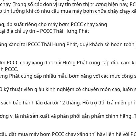
háy. Trong số các đơn vị uy tín trên thị trường hiện nay, 
p tin tưởng khi có nhu cầu mua máy bơm chữa cháy chạy x
 địa chỉ uy tín – PCCC Thái Hưng Phát
g xăng tại PCCC Thái Hưng Phát, quý khách sẽ hoàn toàn 
ơm PCCC chạy xăng do Thái Hưng Phát cung cấp đều cam kế
nh PCCC.
Hưng Phát cung cấp nhiều mẫu bơm xăng với các mức công 
gũ kỹ thuật viên giàu kinh nghiệm có chuyên môn cao, luô
 sách bảo hành lâu dài tới 12 tháng. Hỗ trợ đổi trả miễn ph
ương vị là nhà sản xuất và phân phối sản phẩm chính hãng
 cầu đặt mua máy bơm PCCC chạy xăng thì hãy liên hệ với 