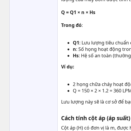
Q = Q1 × n × Hs
Trong đó
:
Q1
: Lưu lượng tiêu chuẩn
n
: Số họng hoạt động tro
Hs
: Hệ số an toàn (thường 
Ví dụ:
2 họng chữa cháy hoạt độ
Q = 150 × 2 × 1.2 = 360 LP
Lưu lượng này sẽ là cơ sở để 
Cách tính cột áp (áp suất
Cột áp (H) có đơn vị là m, được