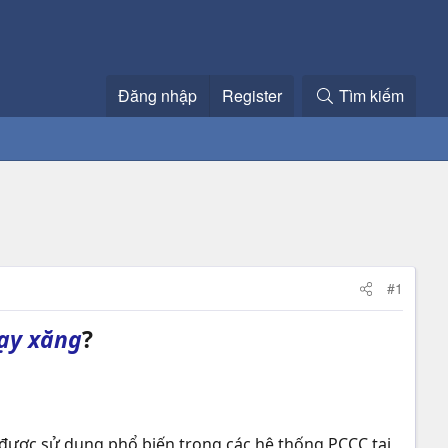
Đăng nhập
Register
Tìm kiếm
#1
ạy xăng
?
được sử dụng phổ biến trong các hệ thống PCCC tại