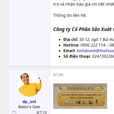
trợ và nhận báo giá chi tiết nhất
Thông tin liên hệ:
Công ty Cổ Phần Sản Xuất
Địa chỉ
:
Số 12, ngõ 1 Bùi Hu
Hotline
:
0906 222 114 – 08
Email
:
kinhdoanh@thaihun
Số điện thoại
:
0247302266
9/7/26
dp_onl
Baldur's Gate
8/7/10