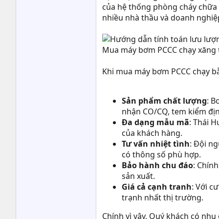
của hệ thống phòng cháy chữa c
nhiều nhà thầu và doanh nghiệ
Mua máy bơm PCCC chạy xăng tại
Khi mua máy bơm PCCC chạy bằn
Sản phẩm chất lượng
: B
nhận CO/CQ, tem kiểm đị
Đa dạng mẫu mã
: Thái 
của khách hàng.
Tư vấn nhiệt tình
: Đội n
có thông số phù hợp.
Bảo hành chu đáo
: Chính
sản xuất.
Giá cả cạnh tranh
: Với c
trạnh nhất thị trường.
Chính vì vậy, Quý khách có nhu