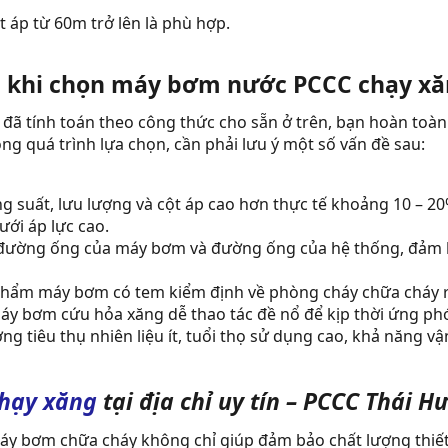
áp từ 60m trở lên là phù hợp.
g khi chọn máy bơm nước PCCC chạy xăn
 đã tính toán theo công thức cho sẵn ở trên, bạn hoàn to
ong quá trình lựa chọn, cần phải lưu ý một số vấn đề sau:
 suất, lưu lượng và cột áp cao hơn thực tế khoảng 10 – 20
ưới áp lực cao.
 đường ống của máy bơm và đường ống của hệ thống, đảm bả
 phẩm máy bơm có tem kiểm định về phòng cháy chữa cháy r
y bơm cứu hỏa xăng dễ thao tác đề nổ để kịp thời ứng ph
 tiêu thụ nhiên liệu ít, tuổi thọ sử dụng cao, khả năng vậ
hạy xăng
tại địa chỉ uy tín – PCCC Thái H
y bơm chữa cháy không chỉ giúp đảm bảo chất lượng thiết