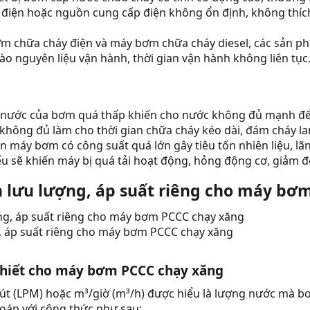
 điện hoặc nguồn cung cấp điện không ổn định, không thích
ơm chữa cháy điện và máy bơm chữa cháy diesel, các sản 
ào nguyên liệu vận hành, thời gian vận hành không liên tục.
 nước của bơm quá thấp khiến cho nước không đủ mạnh để
không đủ làm cho thời gian chữa cháy kéo dài, đám cháy la
 máy bơm có công suất quá lớn gây tiêu tốn nhiên liệu, lãng
 sẽ khiến máy bị quá tải hoạt động, hỏng động cơ, giảm đ
 lưu lượng, áp suất riêng cho máy bơm
, áp suất riêng cho máy bơm PCCC chạy xăng
 thiết cho máy bơm PCCC chạy xăng
/phút (LPM) hoặc m³/giờ (m³/h) được hiểu là lượng nước mà 
oán với công thức như sau: