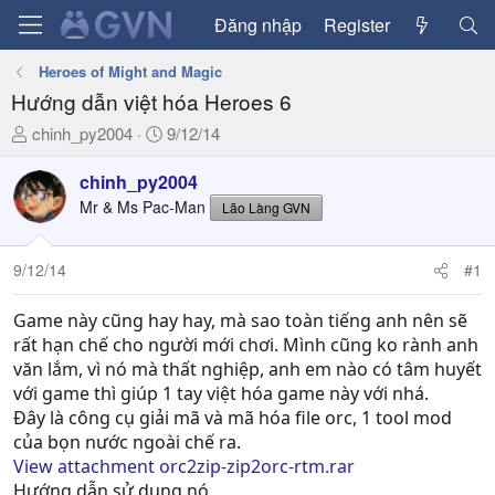
Đăng nhập
Register
Heroes of Might and Magic
Hướng dẫn việt hóa Heroes 6
T
N
chinh_py2004
9/12/14
h
g
r
à
chinh_py2004
e
y
Mr & Ms Pac-Man
Lão Làng GVN
a
g
d
ử
9/12/14
#1
s
i
t
a
Game này cũng hay hay, mà sao toàn tiếng anh nên sẽ
r
rất hạn chế cho người mới chơi. Mình cũng ko rành anh
t
văn lắm, vì nó mà thất nghiệp, anh em nào có tâm huyết
e
với game thì giúp 1 tay việt hóa game này với nhá.
r
Đây là công cụ giải mã và mã hóa file orc, 1 tool mod
của bọn nước ngoài chế ra.
View attachment orc2zip-zip2orc-rtm.rar
Hướng dẫn sử dụng nó