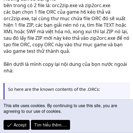
bên trong có 2 file là: orc2zip.exe và zip2orc.exe
các bạn chọn 1 file ORC của game h6 kéo thả và
orc2zip.exe, tại cùng thư mục chứa file ORC đó sẽ xuất
hiện 1 file ZIP, các bạn giải nén nó ra, tìm file TEXT hoặc
XML hoặc SWF mà việt hóa nó, xong xui thì lại ZIP nó lại,
sau đó lấy file ZIP mới này kéo thả vào zip2orc.exe để nó
tạo file ORC, copy ORC này vào thư mục game và bạn
vào game test thử thành quả.
Bên dưới là mình copy lại nội dung của bọn nước ngoài
nhá:
So here are the known contents of the .ORCs:
Data.orc - should interest scripters and coders with
This site uses cookies. By continuing to use this site, you are
numerous .xml sheets allowing you to edit the campaign
agreeing to our use of cookies.
along with combat scripts and other data, "lorehounds"
with localised text files containing all story/dialogue
Accept
Tìm hiểu thêm.…
material in the game, and anyone seeking to mod the
Click to expand...
interface with all the .swf files that seem to define it,