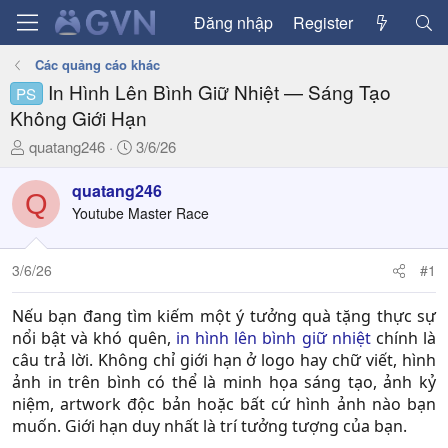
Đăng nhập
Register
Các quảng cáo khác
In Hình Lên Bình Giữ Nhiệt — Sáng Tạo
PS
Không Giới Hạn
T
N
quatang246
3/6/26
h
g
r
à
quatang246
Q
e
y
Youtube Master Race
a
g
d
ử
3/6/26
#1
s
i
t
a
Nếu bạn đang tìm kiếm một ý tưởng quà tặng thực sự
r
nổi bật và khó quên,
in hình lên bình giữ nhiệt
chính là
t
câu trả lời. Không chỉ giới hạn ở logo hay chữ viết, hình
e
ảnh in trên bình có thể là minh họa sáng tạo, ảnh kỷ
r
niệm, artwork độc bản hoặc bất cứ hình ảnh nào bạn
muốn. Giới hạn duy nhất là trí tưởng tượng của bạn.