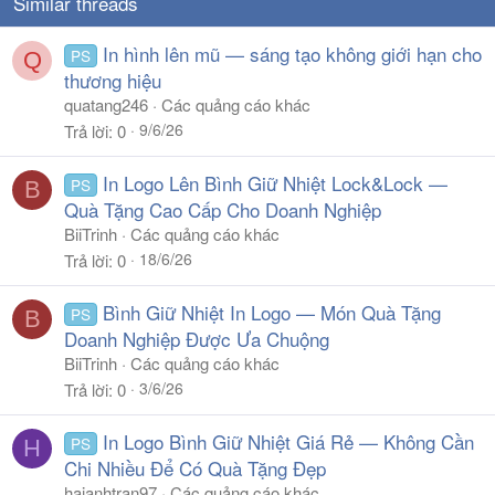
Similar threads
In hình lên mũ — sáng tạo không giới hạn cho
PS
Q
thương hiệu
quatang246
Các quảng cáo khác
9/6/26
Trả lời
0
In Logo Lên Bình Giữ Nhiệt Lock&Lock —
PS
B
Quà Tặng Cao Cấp Cho Doanh Nghiệp
BiiTrinh
Các quảng cáo khác
18/6/26
Trả lời
0
Bình Giữ Nhiệt In Logo — Món Quà Tặng
PS
B
Doanh Nghiệp Được Ưa Chuộng
BiiTrinh
Các quảng cáo khác
3/6/26
Trả lời
0
In Logo Bình Giữ Nhiệt Giá Rẻ — Không Cần
PS
H
Chi Nhiều Để Có Quà Tặng Đẹp
haianhtran97
Các quảng cáo khác