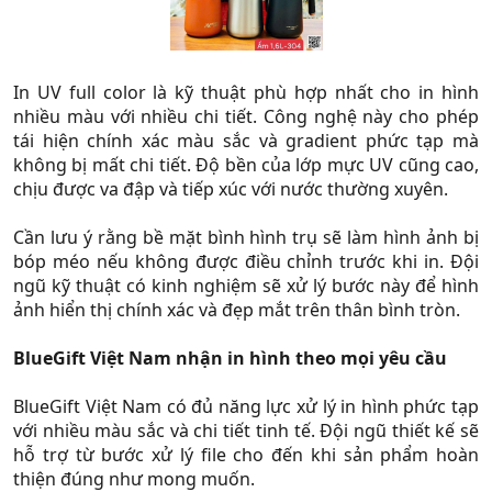
In UV full color là kỹ thuật phù hợp nhất cho in hình
nhiều màu với nhiều chi tiết. Công nghệ này cho phép
tái hiện chính xác màu sắc và gradient phức tạp mà
không bị mất chi tiết. Độ bền của lớp mực UV cũng cao,
chịu được va đập và tiếp xúc với nước thường xuyên.
Cần lưu ý rằng bề mặt bình hình trụ sẽ làm hình ảnh bị
bóp méo nếu không được điều chỉnh trước khi in. Đội
ngũ kỹ thuật có kinh nghiệm sẽ xử lý bước này để hình
ảnh hiển thị chính xác và đẹp mắt trên thân bình tròn.
BlueGift Việt Nam nhận in hình theo mọi yêu cầu
BlueGift Việt Nam có đủ năng lực xử lý in hình phức tạp
với nhiều màu sắc và chi tiết tinh tế. Đội ngũ thiết kế sẽ
hỗ trợ từ bước xử lý file cho đến khi sản phẩm hoàn
thiện đúng như mong muốn.​