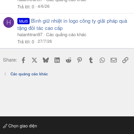
4/6/26
Trả lời
0
Bình giữ nhiệt in logo công ty giải pháp quà
Multi
H
tặng đối tác cao cấp
haianhtran97
Các quảng cáo khác
27/7/26
Trả lời
0
Facebook
X
Bluesky
LinkedIn
Reddit
Pinterest
Tumblr
WhatsApp
Email
Li
Share:
Các quảng cáo khác
Chọn giao diện