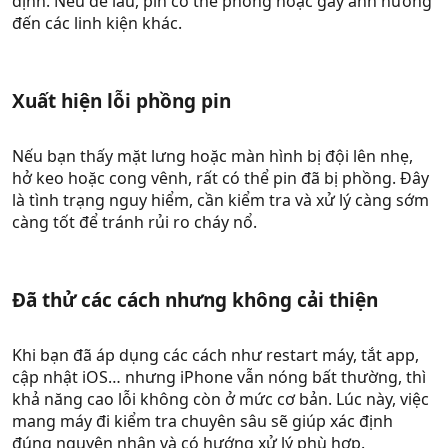
định. Nếu để lâu, pin có thể phồng hoặc gây ảnh hưởng
đến các linh kiện khác.
Xuất hiện lỗi phồng pin​
Nếu bạn thấy mặt lưng hoặc màn hình bị đội lên nhẹ,
hở keo hoặc cong vênh, rất có thể pin đã bị phồng. Đây
là tình trạng nguy hiểm, cần kiểm tra và xử lý càng sớm
càng tốt để tránh rủi ro cháy nổ.
Đã thử các cách nhưng không cải thiện​
Khi bạn đã áp dụng các cách như restart máy, tắt app,
cập nhật iOS… nhưng iPhone vẫn nóng bất thường, thì
khả năng cao lỗi không còn ở mức cơ bản. Lúc này, việc
mang máy đi kiểm tra chuyên sâu sẽ giúp xác định
đúng nguyên nhân và có hướng xử lý phù hợp.