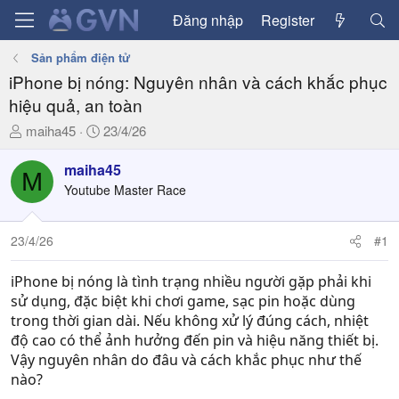
Đăng nhập
Register
Sản phẩm điện tử
iPhone bị nóng: Nguyên nhân và cách khắc phục
hiệu quả, an toàn
T
N
maiha45
23/4/26
h
g
r
à
maiha45
M
e
y
Youtube Master Race
a
g
d
ử
23/4/26
#1
s
i
t
a
iPhone bị nóng là tình trạng nhiều người gặp phải khi
r
sử dụng, đặc biệt khi chơi game, sạc pin hoặc dùng
t
trong thời gian dài. Nếu không xử lý đúng cách, nhiệt
e
độ cao có thể ảnh hưởng đến pin và hiệu năng thiết bị.
r
Vậy nguyên nhân do đâu và cách khắc phục như thế
nào?