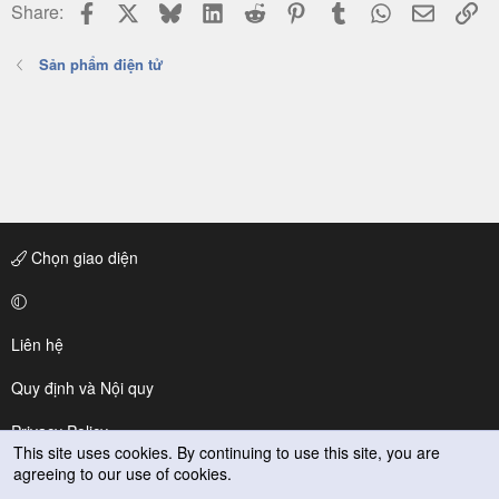
Facebook
X
Bluesky
LinkedIn
Reddit
Pinterest
Tumblr
WhatsApp
Email
Li
Share:
Sản phẩm điện tử
Chọn giao diện
Liên hệ
Quy định và Nội quy
Privacy Policy
This site uses cookies. By continuing to use this site, you are
agreeing to our use of cookies.
Trợ giúp