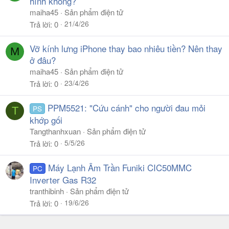
hình không?
maiha45
Sản phẩm điện tử
21/4/26
Trả lời
0
Vỡ kính lưng iPhone thay bao nhiêu tiền? Nên thay
M
ở đâu?
maiha45
Sản phẩm điện tử
23/4/26
Trả lời
0
PPM5521: "Cứu cánh" cho người đau mỏi
PS
T
khớp gối
Tangthanhxuan
Sản phẩm điện tử
5/5/26
Trả lời
0
Máy Lạnh Âm Trần Funiki CIC50MMC
PC
Inverter Gas R32
tranthibinh
Sản phẩm điện tử
19/6/26
Trả lời
0