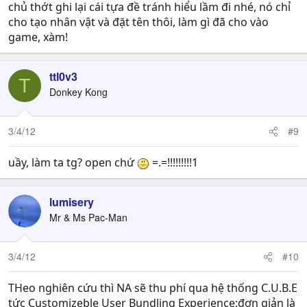
chủ thớt ghi lại cái tựa đề tránh hiểu lầm đi nhé, nó chỉ
cho tạo nhân vật và đặt tên thôi, làm gì đã cho vào
game, xàm!
ttl0v3
T
Donkey Kong
3/4/12
#9
uầy, làm ta tg? open chứ
=.=!!!!!!!!!1
lumisery
Mr & Ms Pac-Man
3/4/12
#10
THeo nghiên cứu thì NA sẽ thu phí qua hệ thống C.U.B.E
tức Customizeble User Bundling Experience;đơn giản là