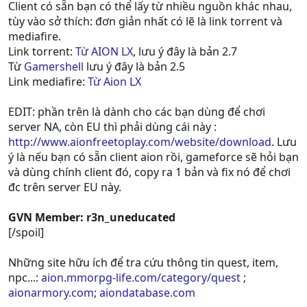
Client có sẵn bạn có thể lấy từ nhiều nguồn khác nhau,
tùy vào sở thích: đơn giản nhất có lẽ là link torrent và
mediafire.
Link torrent:
Từ AION LX
, lưu ý đây là bản 2.7
Từ
Gamershell
lưu ý đây là bản 2.5
Link mediafire:
Từ Aion LX
EDIT: phần trên là dành cho các bạn dùng để chơi
server NA, còn EU thì phải dùng cái này :
http://www.aionfreetoplay.com/website/download
. Lưu
ý là nếu bạn có sẵn client aion rồi, gameforce sẽ hỏi bạn
và dùng chính client đó, copy ra 1 bản và fix nó để chơi
đc trên server EU này.
GVN Member: r3n_uneducated
[/spoil]
Những site hữu ích để tra cứu thông tin quest, item,
npc...:
aion.mmorpg-life.com/category/quest
;
aionarmory.com
;
aiondatabase.com