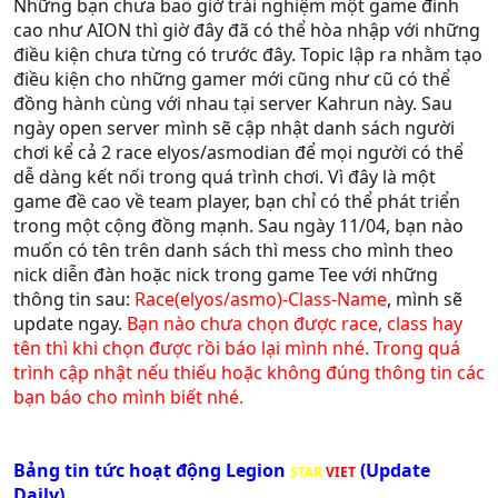
Những bạn chưa bao giờ trải nghiệm một game đỉnh
cao như AION thì giờ đây đã có thể hòa nhập với những
điều kiện chưa từng có trước đây. Topic lập ra nhằm tạo
điều kiện cho những gamer mới cũng như cũ có thể
đồng hành cùng với nhau tại server Kahrun này. Sau
ngày open server mình sẽ cập nhật danh sách người
chơi kể cả 2 race elyos/asmodian để mọi người có thể
dễ dàng kết nối trong quá trình chơi. Vì đây là một
game đề cao về team player, bạn chỉ có thể phát triển
trong một cộng đồng mạnh. Sau ngày 11/04, bạn nào
muốn có tên trên danh sách thì mess cho mình theo
nick diễn đàn hoặc nick trong game Tee với những
thông tin sau:
Race(elyos/asmo)-Class-Name
, mình sẽ
update ngay.
Bạn nào chưa chọn được race, class hay
tên thì khi chọn được rồi báo lại mình nhé. Trong quá
trình cập nhật nếu thiếu hoặc không đúng thông tin các
bạn báo cho mình biết nhé.
Bảng tin tức hoạt động Legion
(Update
STAR
VIET
Daily)