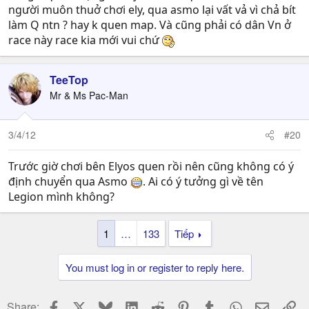
người muôn thuở chơi ely, qua asmo lại vất vả vì chả bít
làm Q ntn ? hay k quen map. Và cũng phải có dân Vn ở
race này race kia mới vui chứ
TeeTop
Mr & Ms Pac-Man
3/4/12
#20
Trước giờ chơi bên Elyos quen rồi nên cũng không có ý
định chuyển qua Asmo
. Ai có ý tưởng gì về tên
Legion mình không?
1
…
133
Tiếp
You must log in or register to reply here.
Facebook
X
Bluesky
LinkedIn
Reddit
Pinterest
Tumblr
WhatsApp
Email
Li
Share: