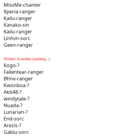
MissMe-chanter
Xperia-ranger
Kailu-ranger
Kanako-sin
Kailu-ranger
Linhvn-sorc
Geen-ranger
Member Asmodian (updating...):
Kogo-?
Fallentear-ranger
Bfmv-ranger
Kwonboa-?
Akb48-?
windytale-?
Nuada-?
Lunarian-?
End-sorc
Arezis-?
Gabiu-sorc