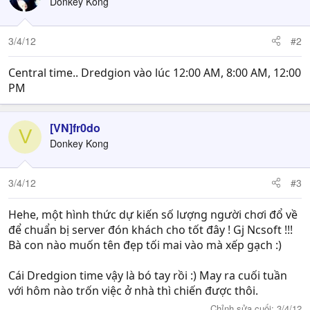
Donkey Kong
3/4/12
#2
Central time.. Dredgion vào lúc 12:00 AM, 8:00 AM, 12:00
PM
[VN]fr0do
V
Donkey Kong
3/4/12
#3
Hehe, một hình thức dự kiến số lượng người chơi đổ về
để chuẩn bị server đón khách cho tốt đây ! Gj Ncsoft !!!
Bà con nào muốn tên đẹp tối mai vào mà xếp gạch :)
Cái Dredgion time vậy là bó tay rồi :) May ra cuối tuần
với hôm nào trốn việc ở nhà thì chiến được thôi.
Chỉnh sửa cuối:
3/4/12