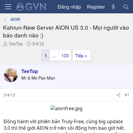
Đăng nhập
Register
AION
Kahrun-New Server AION US 3.0 - Mọi người vào
báo danh nào ;)
T
N
TeeTop
3/4/12
h
g
1
…
133
Tiếp
r
à
e
y
a
g
TeeTop
d
ử
Mr & Ms Pac-Man
s
i
t
a
3/4/12
#1
r
t
e
r
Đồng hành với phiên bản Truly-Free, cùng big update
3.0 thì thế giới AION trở nên sôi động hơn bao giờ hết.