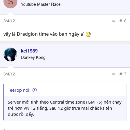
S
Youtube Master Race
3/4/12
#16
vậy là Dredgion time vào ban ngày a`
kei1989
Donkey Kong
3/4/12
#17
TeeTop nói:
Server mới tính theo Central time zone (GMT-5) nên chạy
trễ hơn VN 12 tiếng. Sau 12 giờ trưa mai chắc ks tên
được rồi đấy.