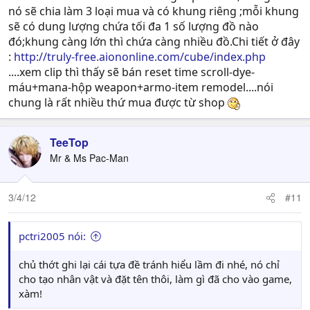
nó sẽ chia làm 3 loại mua và có khung riêng ;mỗi khung
sẽ có dung lượng chứa tối đa 1 số lượng đồ nào
đó;khung càng lớn thì chứa càng nhiều đồ.Chi tiết ở đây
:
http://truly-free.aiononline.com/cube/index.php
....xem clip thì thấy sẽ bán reset time scroll-dye-
máu+mana-hộp weapon+armo-item remodel....nói
chung là rất nhiều thứ mua được từ shop
TeeTop
Mr & Ms Pac-Man
3/4/12
#11
pctri2005 nói:
chủ thớt ghi lại cái tựa đề tránh hiểu lầm đi nhé, nó chỉ
cho tạo nhân vật và đặt tên thôi, làm gì đã cho vào game,
xàm!