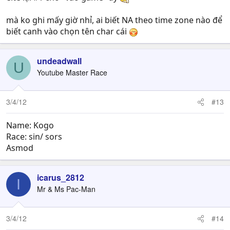
mà ko ghi mấy giờ nhỉ, ai biết NA theo time zone nào để
biết canh vào chọn tên char cái
undeadwall
U
Youtube Master Race
3/4/12
#13
Name: Kogo
Race: sin/ sors
Asmod
icarus_2812
I
Mr & Ms Pac-Man
3/4/12
#14