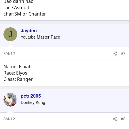
Báo danh nào
race:Asmod
char:SM or Chanter
Jayden
J
Youtube Master Race
3/4/12
#7
Name: Isaiah
Race: Elyos
Class: Ranger
pctri2005
Donkey Kong
3/4/12
#8