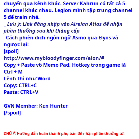
chuyển qua kênh khác. Server Kahrun có tất cả 5
channel khác nhau. Legion mình tập trung channel
5 để train nhé.
_
Lưu ý: Link đăng nhập vào Alreian Atlas để nhận
phần thưởng sau khi thăng cấp
_Cách phiên dịch ngôn ngữ Asmo qua Elyos và
ngược lại:
[spoil]
http://www.mybloodyfinger.com/aion/#
Copy + Paste vô Memo Pad, Hotkey trong game là
Ctrl + M
Lệnh thì như Word
Copy:
CTRL+C
Paste
: CTRL+V
GVN Member: Kεn Huntεr
[/spoil]
CHÚ Ý: Hướng dẫn hoàn thành phụ bản để nhận phần thưởng từ