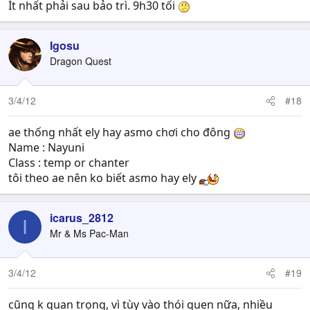
Ít nhất phải sau bảo trì. 9h30 tối
Igosu
Dragon Quest
3/4/12
#18
ae thống nhất ely hay asmo chơi cho đông
Name : Nayuni
Class : temp or chanter
tôi theo ae nên ko biết asmo hay ely
icarus_2812
I
Mr & Ms Pac-Man
3/4/12
#19
cũng k quan trọng, vì tùy vào thói quen nữa, nhiều