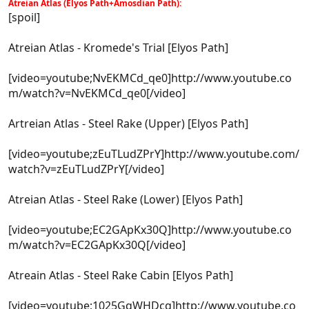
Atreian Atlas (Elyos Path+Amosdian Path):
[spoil]
Atreian Atlas - Kromede's Trial [Elyos Path]
[video=youtube;NvEKMCd_qe0]http://www.youtube.co
m/watch?v=NvEKMCd_qe0[/video]
Artreian Atlas - Steel Rake (Upper) [Elyos Path]
[video=youtube;zEuTLudZPrY]http://www.youtube.com/
watch?v=zEuTLudZPrY[/video]
Atreian Atlas - Steel Rake (Lower) [Elyos Path]
[video=youtube;EC2GApKx30Q]http://www.youtube.co
m/watch?v=EC2GApKx30Q[/video]
Atreain Atlas - Steel Rake Cabin [Elyos Path]
[video=youtube;1025GqWHDcg]http://www.youtube.co