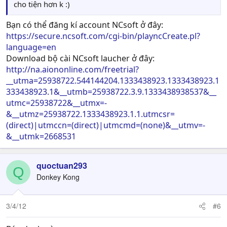
cho tiện hơn k :)
Bạn có thể đăng kí account NCsoft ở đây:
https://secure.ncsoft.com/cgi-bin/playncCreate.pl?
language=en
Download bộ cài NCsoft laucher ở đây:
http://na.aiononline.com/freetrial?
__utma=25938722.544144204.1333438923.1333438923.1
333438923.1&__utmb=25938722.3.9.1333438938537&__
utmc=25938722&__utmx=-
&__utmz=25938722.1333438923.1.1.utmcsr=
(direct)|utmccn=(direct)|utmcmd=(none)&__utmv=-
&__utmk=2668531
quoctuan293
Q
Donkey Kong
3/4/12
#6