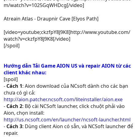
m/watch?v=1025GqWHDcg[/video]
Atreain Atlas - Draupnir Cave [Elyos Path]
[video=youtube;ckzfpY8J9K8]http://www.youtube.com/
watch?v=ckzfpY8J9K8[/video]
[/spoil]
Hướng dẫn Tải Game AION US và repair AION từ các
client khác nhau:
[spoil]
-
Cách 1
: Aion download của NCsoft dành cho các bạn
chưa có gì cả:
http://aion.patcher.ncsoft.com/liteinstaller/aion.exe
-
Cách 2
: Bộ cài NCSoft launcher, click chuột phải vào
Aion, chọn install:
http://us.ncsoft.com/en/launcher/ncsoft-launcher.html
-
Cách 3
: Dùng client Aion có sẵn, và NCSoft launcher để
repair.