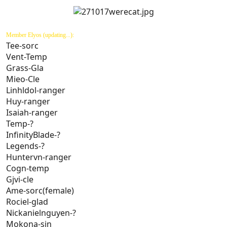
Member Elyos (updating...):
Tee-sorc
Vent-Temp
Grass-Gla
Mieo-Cle
Linhldol-ranger
Huy-ranger
Isaiah-ranger
Temp-?
InfinityBlade-?
Legends-?
Huntervn-ranger
Cogn-temp
Gjvi-cle
Ame-sorc(female)
Rociel-glad
Nickanielnguyen-?
Mokona-sin