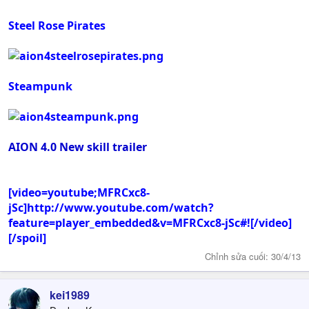
Steel Rose Pirates
Steampunk
AION 4.0 New skill trailer
[video=youtube;MFRCxc8-
jSc]http://www.youtube.com/watch?
feature=player_embedded&v=MFRCxc8-jSc#![/video]
[/spoil]
Chỉnh sửa cuối:
30/4/13
kei1989