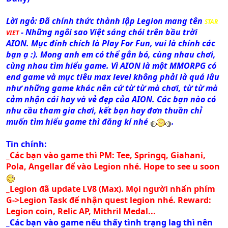
Lời ngỏ: Đã chính thức thành lập Legion mang tên
STAR
- Những ngôi sao Việt sáng chói trên bầu trời
VIET
AION. Mục đính chích là Play For Fun, vui là chính các
bạn ạ :). Mong anh em có thể gắn bó, cùng nhau chơi,
cùng nhau tìm hiểu game. Vì AION là một MMORPG có
end game và mục tiêu max level không phải là quá lâu
như những game khác nên cứ từ từ mà chơi, từ từ mà
cảm nhận cái hay và vẻ đẹp của AION. Các bạn nào có
nhu cầu tham gia chơi, kết bạn hay đơn thuần chỉ
muốn tìm hiểu game thì đăng kí nhé
.
Tin chính:
_Các bạn vào game thì PM: Tee, Springq, Giahani,
Pola, Angellar để vào Legion nhé. Hope to see u soon
_Legion đã update LV8 (Max). Mọi người nhấn phím
G->Legion Task để nhận quest legion nhé. Reward:
Legion coin, Relic AP, Mithril Medal...
_Các bạn vào game nếu thấy tình trạng lag thì nên