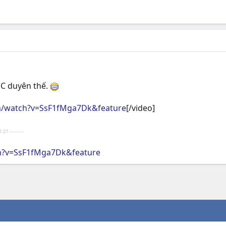
C duyên thế.
m/watch?v=SsF1fMga7Dk&feature
[/video]
:27 ----------
h?v=SsF1fMga7Dk&feature