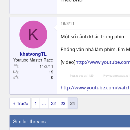
16/3/11
K
Một số cảnh khác trong phim
Phỏng vấn nhà làm phim. Em M
khatvongTL
Youtube Master Race
[video]
http://www.youtube.co
11/3/11
19
---------- Post added at 11:29 ---------- Previous post was at 11
0
http://www.youtube.com/watc
Trước
1
…
22
23
24
Similar threads