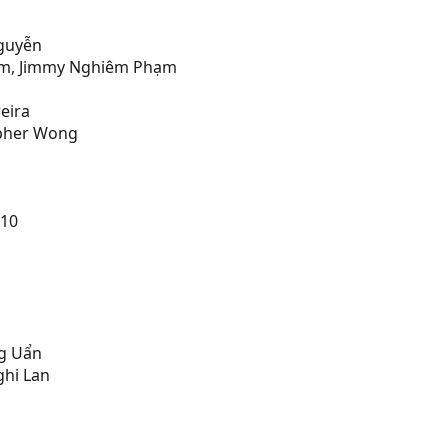
Nguyễn
Tâm, Jimmy Nghiêm Phạm
eira
opher Wong
010
ng Uẩn
ghi Lan