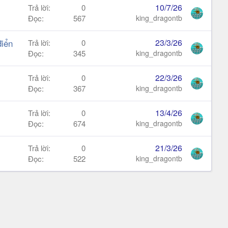
10/7/26
Trả lời
0
Đọc
567
king_dragontb
điển
23/3/26
Trả lời
0
Đọc
345
king_dragontb
22/3/26
Trả lời
0
Đọc
367
king_dragontb
13/4/26
Trả lời
0
Đọc
674
king_dragontb
21/3/26
Trả lời
0
Đọc
522
king_dragontb