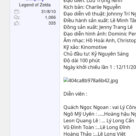
Đạo diễn: Lưu Trọng Ninh
t
Legend of Zelda
Kịch bản: Charlie Nguyễn
e
31/8/10
Đạo diễn võ thuật: Johnny Trí 
r
1,066
Điều hành sản xuất: Lê Minh 
335
Đồng sản xuất: Jenny Trang Lê
Đạo diễn hình ảnh: Dominic Per
Âm nhạc: Hồ Hoài Anh, Christ
Kỹ xảo: Kinomotive
Chủ đầu tư: Kỷ Nguyên Sáng
Độ dài 100 phút
Ngày khởi chiếu lần 1 : 12/11/2
Diễn viên :
Quách Ngọc Ngoan : vai Lý Cô
Ngô Mỹ Uyên : .....Hoàng hậu N
Leon Quang Lê : ... Lý Long Cẩn
Vũ Đình Toàn :...Lê Long Đĩnh
Hoàng Thảo :...Lê Long Việt