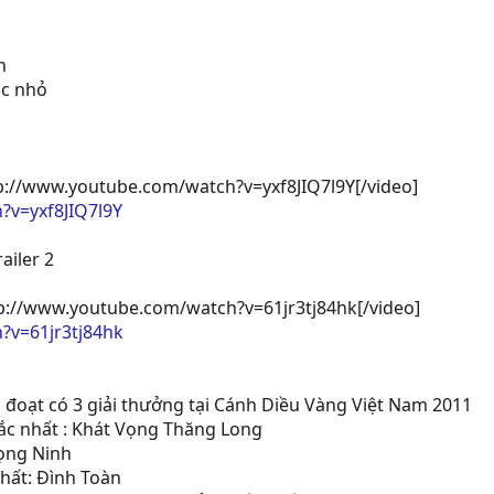
n
úc nhỏ
tp://www.youtube.com/watch?v=yxf8JIQ7l9Y[/video]
?v=yxf8JIQ7l9Y
ailer 2
tp://www.youtube.com/watch?v=61jr3tj84hk[/video]
?v=61jr3tj84hk
đoạt có 3 giải thưởng tại Cánh Diều Vàng Việt Nam 2011
ắc nhất : Khát Vọng Thăng Long
rọng Ninh
nhất: Đình Toàn