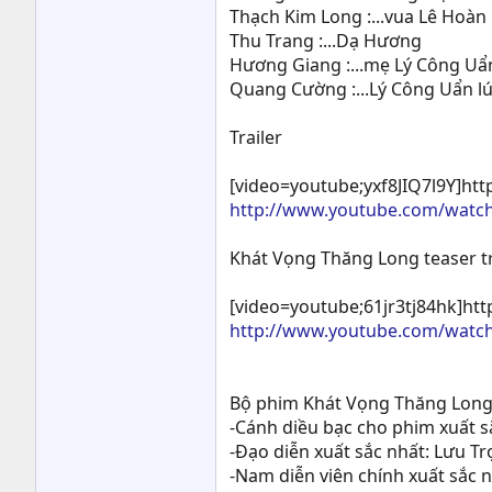
Thạch Kim Long :...vua Lê Hoàn
Thu Trang :...Dạ Hương
Hương Giang :...mẹ Lý Công Uẩ
Quang Cường :...Lý Công Uẩn l
Trailer
[video=youtube;yxf8JIQ7l9Y]ht
http://www.youtube.com/watch
Khát Vọng Thăng Long teaser tr
[video=youtube;61jr3tj84hk]ht
http://www.youtube.com/watch
Bộ phim Khát Vọng Thăng Long 
-Cánh diều bạc cho phim xuất s
-Đạo diễn xuất sắc nhất: Lưu T
-Nam diễn viên chính xuất sắc 