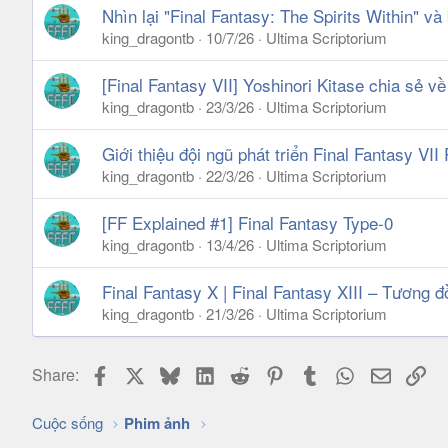
Nhìn lại "Final Fantasy: The Spirits Within" và
king_dragontb
10/7/26
Ultima Scriptorium
[Final Fantasy VII] Yoshinori Kitase chia sẻ v
king_dragontb
23/3/26
Ultima Scriptorium
Giới thiệu đội ngũ phát triển Final Fantasy VI
king_dragontb
22/3/26
Ultima Scriptorium
[FF Explained #1] Final Fantasy Type-0
king_dragontb
13/4/26
Ultima Scriptorium
Final Fantasy X | Final Fantasy XIII – Tương đ
king_dragontb
21/3/26
Ultima Scriptorium
Facebook
X
Bluesky
LinkedIn
Reddit
Pinterest
Tumblr
WhatsApp
Email
Lin
Share:
Cuộc sống
Phim ảnh