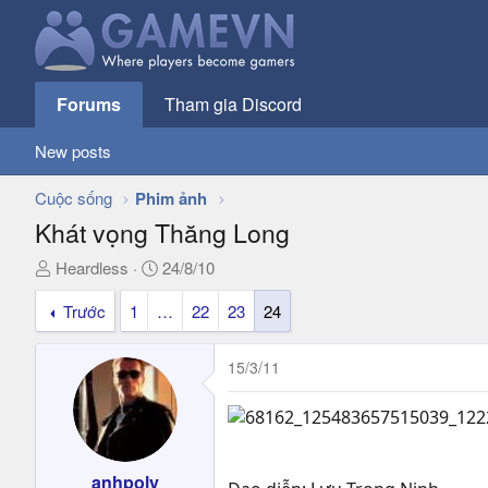
Forums
Tham gia Discord
New posts
Cuộc sống
Phim ảnh
Khát vọng Thăng Long
T
N
Heardless
24/8/10
h
g
Trước
1
…
22
23
24
r
à
e
y
a
g
15/3/11
d
ử
s
i
t
a
r
anhpoly