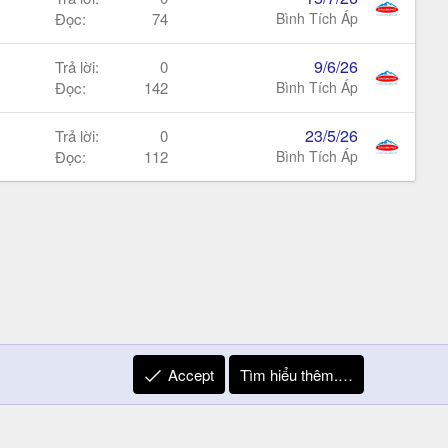
Đọc
74
Bình Tích Áp
9/6/26
Trả lời
0
Đọc
142
Bình Tích Áp
23/5/26
Trả lời
0
Đọc
112
Bình Tích Áp
Accept
Tìm hiểu thêm.…
R
Liên hệ
Quy định và Nội quy
Privacy Policy
Trợ giúp
S
S