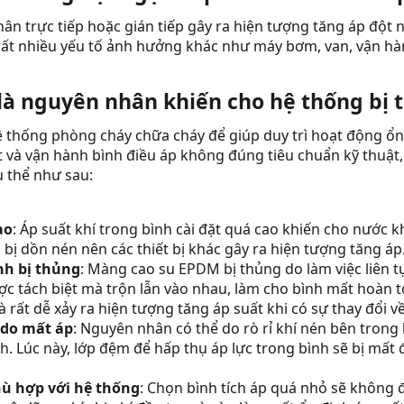
ân trực tiếp hoặc gián tiếp gây ra hiện tượng tăng áp đột 
rất nhiều yếu tố ảnh hưởng khác như máy bơm, van, vận h
 là nguyên nhân khiến cho hệ thống bị t
hệ thống phòng cháy chữa cháy để giúp duy trì hoạt động ổn
t và vận hành bình điều áp không đúng tiêu chuẩn kỹ thuật,
ụ thể như sau:
ao
: Áp suất khí trong bình cài đặt quá cao khiến cho nước k
c bị dồn nén nên các thiết bị khác gây ra hiện tượng tăng áp
nh bị thủng
: Màng cao su EPDM bị thủng do làm việc liên t
c tách biệt mà trộn lẫn vào nhau, làm cho bình mất hoàn t
 rất dễ xảy ra hiện tượng tăng áp suất khi có sự thay đổi v
 do mất áp
: Nguyên nhân có thể do rò rỉ khí nén bên tron
h. Lúc này, lớp đệm để hấp thụ áp lực trong bình sẽ bị mất đ
ù hợp với hệ thống
: Chọn bình tích áp quá nhỏ sẽ không 