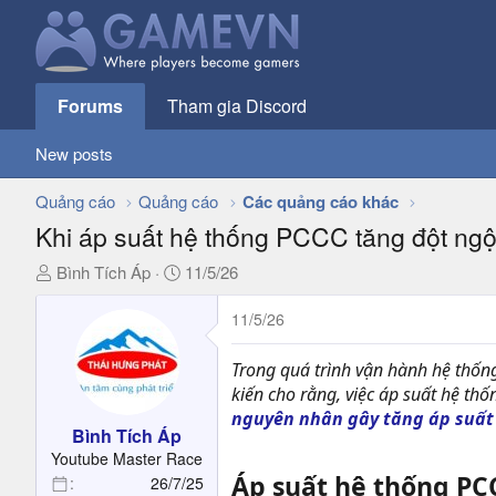
Forums
Tham gia Discord
New posts
Quảng cáo
Quảng cáo
Các quảng cáo khác
Khi áp suất hệ thống PCCC tăng đột ngộ
T
N
Bình Tích Áp
11/5/26
h
g
r
à
11/5/26
e
y
a
g
Trong quá trình vận hành hệ thốn
d
ử
kiến cho rằng, việc áp suất hệ thố
s
i
nguyên nhân gây tăng áp suất 
t
Bình Tích Áp
a
Youtube Master Race
Áp suất hệ thống PCC
r
26/7/25