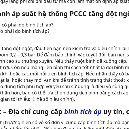
gây lãng phí chi phí đầu tư mà còn làm mất ổn định áp suất
ánh áp suất hệ thống PCCC tăng đột ngột
có phải do bình tích áp?
tăng đột ngột, đầu tiên bạn nên kiểm tra và điều chỉnh lại 
bơm 0,2 – 0,3 bar. Để đảm bảo chính xác tuyệt đối, bạn nê
ình cao su thường xuyên. Nếu thấy ruột bình đã xuống cấp,
 rời. Còn nếu màng liền bình thì cách tốt nhất là đổi bình
 khí hoặc các mối nối trên bình tích áp. Nếu nhận thấy có b
ặt lại hoặc thay mới van khí để tránh tình trạng thất thoát k
có dung tích phù hợp với yêu cầu sử dụng là điều vô cùng q
thận hơn, bạn có thể lựa chọn dung tích bình bằng cách á
ian tối thiểu; K: hệ số hiệu chỉnh).
 – Địa chỉ cung cấp
bình tích áp
uy tín, 
thị trường hiện có vô số đơn vị cung cấp bình tích áp mà bạ
g sản phẩm tốt nhất. Nếu bạn đang tìm kiếm một đơn vị cun