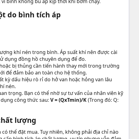
 vì bình không bù áp kịp thời khi bơm chạy.
 do bình tích áp​
lượng khí nén trong bình. Áp suất khí nên được cài
n sử dụng đồng hồ chuyên dụng để đo.
 hoặc bị thủng cần tiến hành thay mới trong trường
 mới để đảm bảo an toàn cho hệ thống.
ất kỳ dấu hiệu rò rỉ do hở van hoặc hỏng van lâu
hí nén.
uan trọng. Bạn có thể nhờ sự tư vấn của nhân viên kỹ
p dụng công thức sau:
V = (QxTmin)/K
(Trong đó: Q:
chất lượng
n có thể đặt mua. Tuy nhiên, không phải địa chỉ nào
g cấp bình tích áp chất lượng, uy tín nhưng vẫn đảm