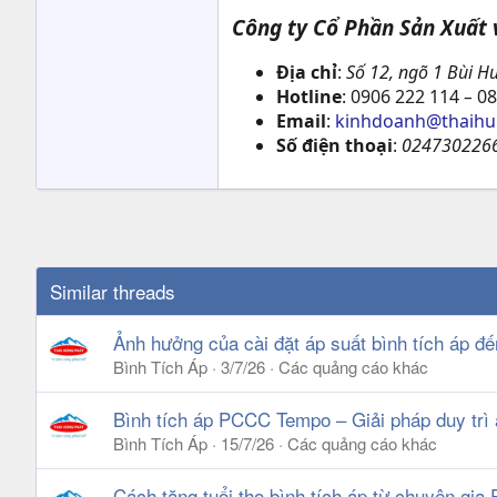
Công ty Cổ Phần Sản Xuất
Địa chỉ
:
Số 12, ngõ 1 Bùi Hu
Hotline
: 0906 222 114
–
08
Email
:
kinhdoanh@thaihu
Số điện thoại
:
0247302266
Similar threads
Ảnh hưởng của cài đặt áp suất bình tích áp đ
Bình Tích Áp
3/7/26
Các quảng cáo khác
Bình tích áp PCCC Tempo – Giải pháp duy trì
Bình Tích Áp
15/7/26
Các quảng cáo khác
Cách tăng tuổi thọ bình tích áp từ chuyên gi