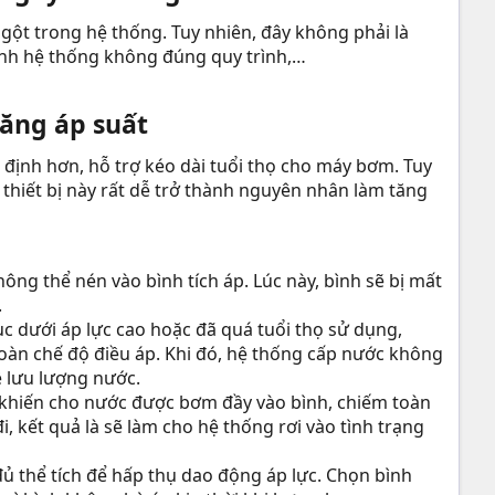
ngột trong hệ thống. Tuy nhiên, đây không phải là
ành hệ thống không đúng quy trình,…
ăng áp suất​
 định hơn, hỗ trợ kéo dài tuổi thọ cho máy bơm. Tuy
 thiết bị này rất dễ trở thành nguyên nhân làm tăng
hông thể nén vào bình tích áp. Lúc này, bình sẽ bị mất
.
ục dưới áp lực cao hoặc đã quá tuổi thọ sử dụng,
oàn chế độ điều áp. Khi đó, hệ thống cấp nước không
ề lưu lượng nước.
g khiến cho nước được bơm đầy vào bình, chiếm toàn
i, kết quả là sẽ làm cho hệ thống rơi vào tình trạng
đủ thể tích để hấp thụ dao động áp lực. Chọn bình