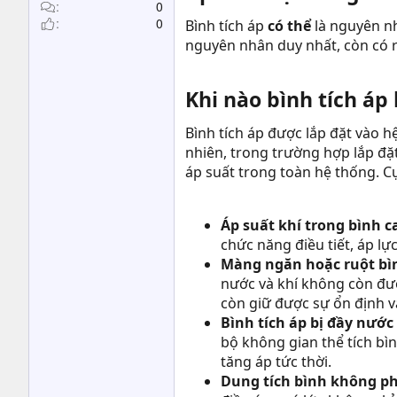
t
0
0
e
Bình tích áp
có thể
là nguyên nh
r
nguyên nhân duy nhất, còn có 
Khi nào bình tích áp
Bình tích áp được lắp đặt vào 
nhiên, trong trường hợp lắp đặ
áp suất trong toàn hệ thống. C
Áp suất khí trong bình c
chức năng điều tiết, áp lự
Màng ngăn hoặc ruột bì
nước và khí không còn đượ
còn giữ được sự ổn định và
Bình tích áp bị đầy nước
bộ không gian thể tích bìn
tăng áp tức thời.
Dung tích bình không ph