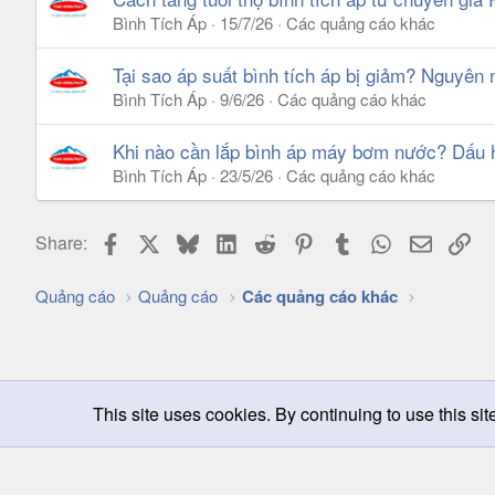
Bình Tích Áp
15/7/26
Các quảng cáo khác
Tại sao áp suất bình tích áp bị giảm? Nguyên
Bình Tích Áp
9/6/26
Các quảng cáo khác
Khi nào cần lắp bình áp máy bơm nước? Dấu 
Bình Tích Áp
23/5/26
Các quảng cáo khác
Facebook
X
Bluesky
LinkedIn
Reddit
Pinterest
Tumblr
WhatsApp
Email
Lin
Share:
Quảng cáo
Quảng cáo
Các quảng cáo khác
This site uses cookies. By continuing to use this sit
Chọn giao diện
Change width