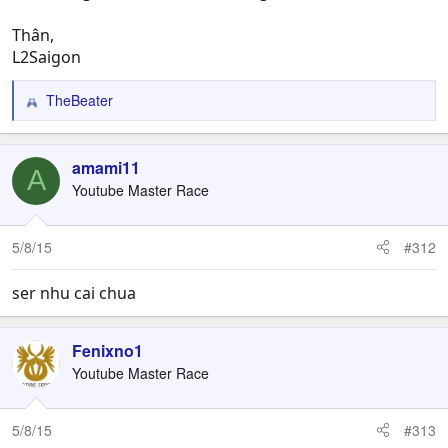
Thân,
L2Saigon
TheBeater
R
e
a
c
amami11
A
t
Youtube Master Race
i
o
n
5/8/15
#312
s
:
ser nhu cai chua
Fenixno1
Youtube Master Race
5/8/15
#313