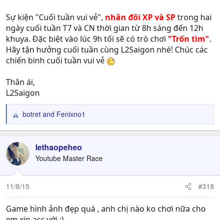
Sự kiện "Cuối tuần vui vẻ",
nhân đôi XP và SP
trong hai
ngày cuối tuần T7 và CN thời gian từ 8h sáng đến 12h
khuya. Đặc biệt vào lúc 9h tối sẽ có trò chơi
"Trốn tìm"
.
Hãy tận hưởng cuối tuần cùng L2Saigon nhé! Chúc các
chiến binh cuối tuần vui vẻ
Thân ái,
L2Saigon
botret
and
Fenixno1
R
e
a
c
lethaopeheo
t
Youtube Master Race
i
o
n
11/8/15
#318
s
:
Game hình ảnh đẹp quá , anh chị nào ko chơi nữa cho
em xin acc với :)