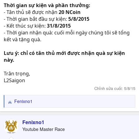
Thời gian sự kiện và phần thưởng:
- Tân thủ sẽ được nhận
20 NCoin
- Thời gian bắt đầu sự kiện:
5/8/2015
- Kết thúc sự kiện:
31/8/2015
- Thời gian nhận quà: cuối mỗi ngày chúng tôi sẽ tổng
kết và tặng quà.
Lưu ý: chỉ có tân thủ mới được nhận quà sự kiện
này.
Trân trọng,
L2Saigon
Chỉnh sửa cuối:
5/8/15
Fenixno1
R
e
a
c
Fenixno1
t
Youtube Master Race
i