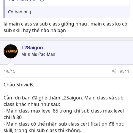
Có bạn ơi :)
là main class và sub class giống nhau . main class ko có
sub skill hay thế nào hả bạn
L2Saigon
Mr & Ms Pac-Man
4/8/15
#311
Chào StevieB,
Cảm ơn bạn đã ghé thăm L2Saigon. Main class và sub
class khác nhau như sau:
- Main class max level 85 trong khi sub class max level
chỉ là 80
- Main class có thể nhận sub class certification để học
skill, trong khi sub class thì không.