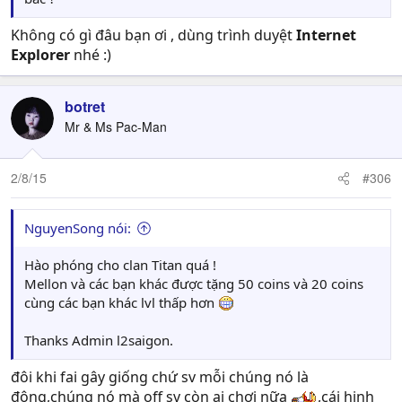
Không có gì đâu bạn ơi , dùng trình duyệt
Internet
Explorer
nhé :)
botret
Mr & Ms Pac-Man
2/8/15
#306
NguyenSong nói:
Hào phóng cho clan Titan quá !
Mellon và các bạn khác được tặng 50 coins và 20 coins
cùng các bạn khác lvl thấp hơn
Thanks Admin l2saigon.
đôi khi fai gây giống chứ sv mỗi chúng nó là
đông,chúng nó mà off sv còn ai chơi nữa
,cái hinh