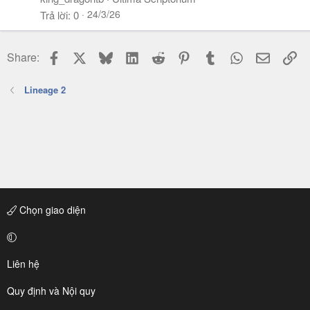
24/3/26
Trả lời
0
Facebook
X
Bluesky
LinkedIn
Reddit
Pinterest
Tumblr
WhatsApp
Email
Li
Share:
Lineage 2
Chọn giao diện
Liên hệ
Quy định và Nội quy