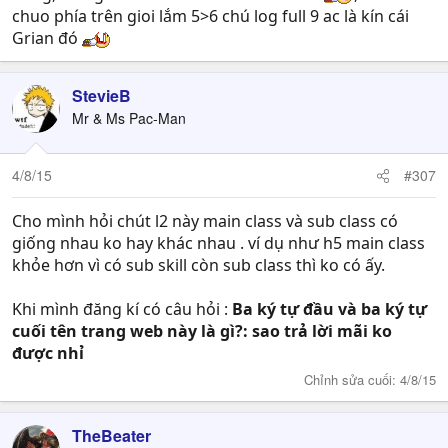
chuo phía trên gioi lắm 5>6 chú log full 9 ac là kín cái
Grian đó
StevieB
Mr & Ms Pac-Man
4/8/15
#307
Cho mình hỏi chút l2 này main class và sub class có
giống nhau ko hay khác nhau . ví dụ như h5 main class
khỏe hơn vì có sub skill còn sub class thì ko có ấy.
Khi mình đăng kí có câu hỏi :
Ba ký tự đầu và ba ký tự
cuối tên trang web này là gì?: sao trả lời mãi ko
được nhỉ
Chỉnh sửa cuối:
4/8/15
TheBeater