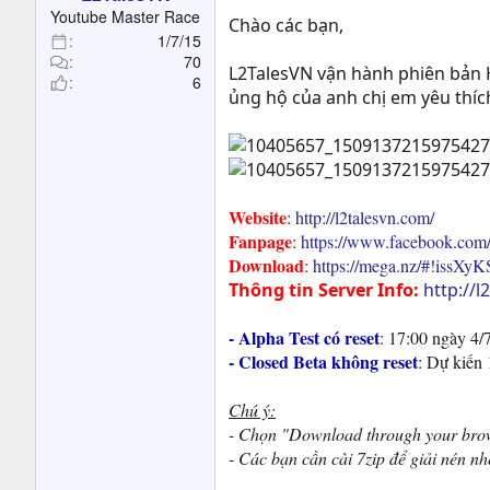
t
Youtube Master Race
Chào các bạn,
e
1/7/15
r
70
L2TalesVN vận hành phiên bản 
6
ủng hộ của anh chị em yêu thíc
Website
:
http://l2talesvn.com/
Fanpage
:
https://www.facebook.co
Download
:
https://mega.nz/#!is
Thông tin Server Info:
http://
- Alpha Test có reset
: 17:00 ngày 4/
- Closed Beta không reset
: Dự kiến 
Chú ý:
- Chọn "Download through your bro
- Các bạn cần cài 7zip để giải nén n