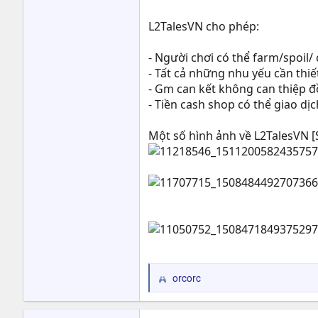
L2TalesVN cho phép:
- Người chơi có thể farm/spoil
- Tất cả những nhu yếu cần thi
- Gm can kết không can thiệp đ
- Tiền cash shop có thể giao dịc
Một số hình ảnh về L2TalesVN 
orcorc
R
e
a