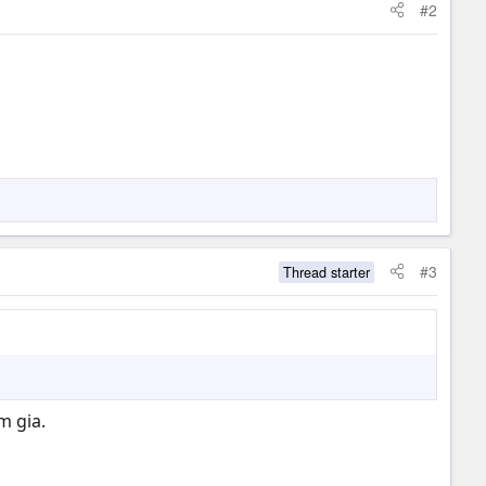
#2
#3
Thread starter
m gia.