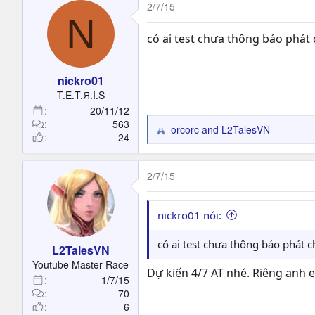
c
2/7/15
N
t
i
có ai test chưa thông báo phát
o
n
s
nickro01
:
T.E.T.Я.I.S
20/11/12
563
orcorc
and
L2TalesVN
R
24
e
a
c
2/7/15
t
i
o
nickro01 nói:
n
s
có ai test chưa thông báo phát 
L2TalesVN
:
Youtube Master Race
Dự kiến 4/7 AT nhé. Riêng anh 
1/7/15
70
6