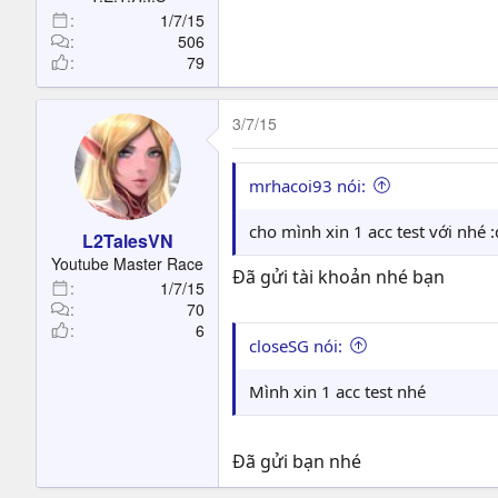
1/7/15
506
79
3/7/15
mrhacoi93 nói:
cho mình xin 1 acc test với nhé :
L2TalesVN
Youtube Master Race
Đã gửi tài khoản nhé bạn
1/7/15
70
6
closeSG nói:
Mình xin 1 acc test nhé
Đã gửi bạn nhé