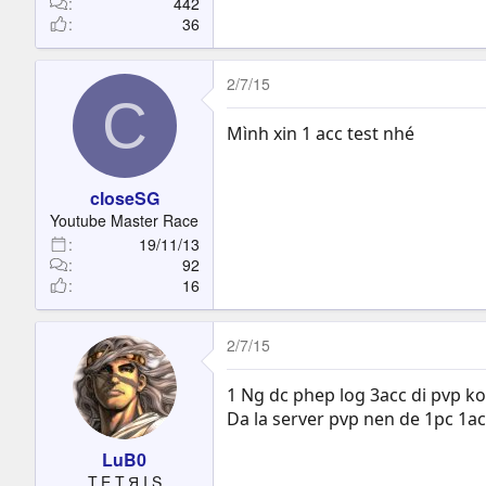
442
36
2/7/15
C
Mình xin 1 acc test nhé
closeSG
Youtube Master Race
19/11/13
92
16
2/7/15
1 Ng dc phep log 3acc di pvp k
Da la server pvp nen de 1pc 1ac
LuB0
T.E.T.Я.I.S