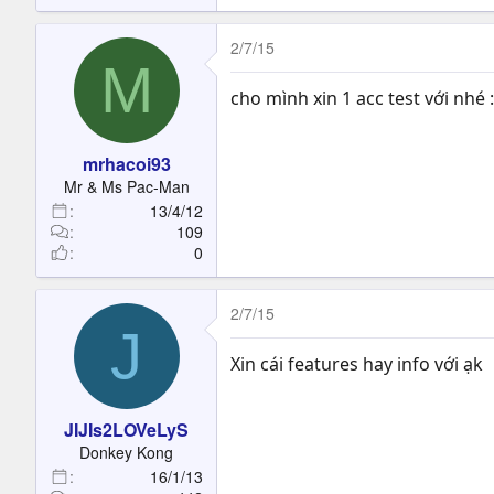
2/7/15
M
cho mình xin 1 acc test với nhé 
mrhacoi93
Mr & Ms Pac-Man
13/4/12
109
0
2/7/15
J
Xin cái features hay info với ạk
JIJIs2LOVeLyS
Donkey Kong
16/1/13