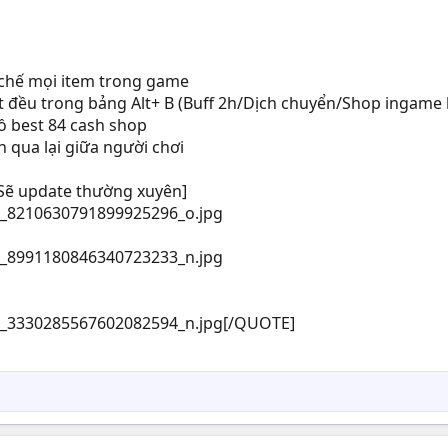
/ chế mọi item trong game
ết đều trong bảng Alt+ B (Buff 2h/Dịch chuyển/Shop ingame 
ồ best 84 cash shop
h qua lại giữa người chơi
[Sẽ update thường xuyên]
[/QUOTE]