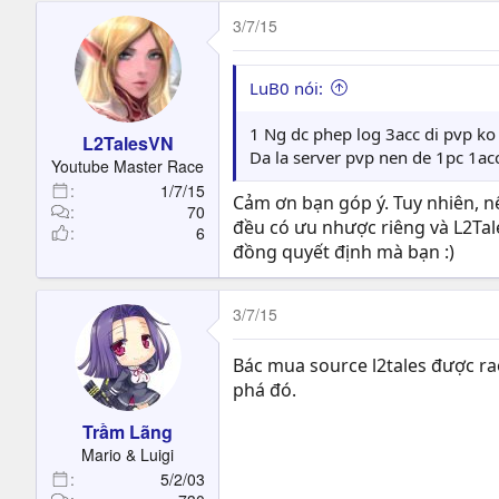
3/7/15
LuB0 nói:
1 Ng dc phep log 3acc di pvp k
L2TalesVN
Da la server pvp nen de 1pc 1acc
Youtube Master Race
1/7/15
Cảm ơn bạn góp ý. Tuy nhiên, n
70
đều có ưu nhược riêng và L2Ta
6
đồng quyết định mà bạn :)
3/7/15
Bác mua source l2tales được rao
phá đó.
Trầm Lãng
Mario & Luigi
5/2/03