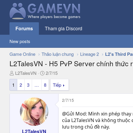
Forums
Tham gia Discord
New posts
Game Online
Thảo luận chung
Lineage 2
L2's Third Pa
L2TalesVN - H5 PvP Server chính thức 
T
N
L2TalesVN
2/7/15
h
g
1
2
3
…
8
Tiếp
r
à
e
y
a
g
2/7/15
d
ử
s
i
@Gửi Mod: Mình xin phép thay m
t
của L2TalesVN và không thuộc q
a
lưu trong chủ đề này.
r
L2TalesVN