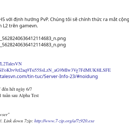
H5 với định hướng PvP. Chúng tôi sẽ chính thức ra mắt cộ
h L2 trên gamevn.
m/L2TalesVN
sXyKSI!oKbv9zl2aq9Tsi55SsLzN_aG9MIw3Vg7FdMUK8lLSFE
l2talesvn.com/tin-tuc/Server-Info-23/#noidung
7 đến hết ngày 6/7
1 tuần sau Alpha Test
wser"
hé. Link down 7zip:
http://www.7-zip.org/a/7z920.exe