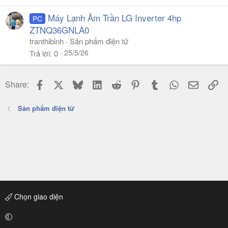
Máy Lạnh Âm Trần LG Inverter 4hp
PC
ZTNQ36GNLA0
tranthibinh
Sản phẩm điện tử
25/5/26
Trả lời
0
Facebook
X
Bluesky
LinkedIn
Reddit
Pinterest
Tumblr
WhatsApp
Email
Li
Share:
Sản phẩm điện tử
Chọn giao diện