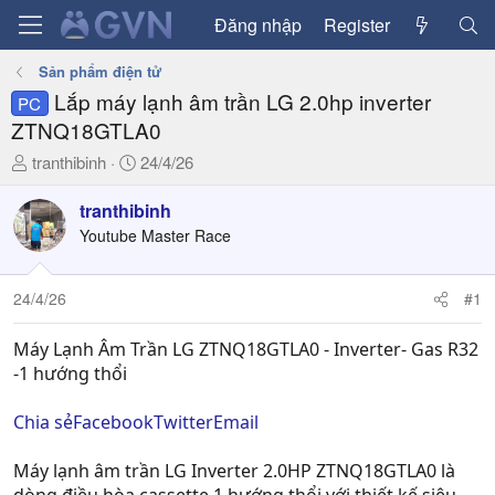
Đăng nhập
Register
Sản phẩm điện tử
Lắp máy lạnh âm trần LG 2.0hp inverter
PC
ZTNQ18GTLA0
T
N
tranthibinh
24/4/26
h
g
r
à
tranthibinh
e
y
Youtube Master Race
a
g
d
ử
24/4/26
#1
s
i
t
a
Máy Lạnh Âm Trần LG ZTNQ18GTLA0 - Inverter- Gas R32
r
-1 hướng thổi
t
e
Chia sẻ
Facebook
Twitter
Email
r
Máy lạnh âm trần LG Inverter 2.0HP ZTNQ18GTLA0 là