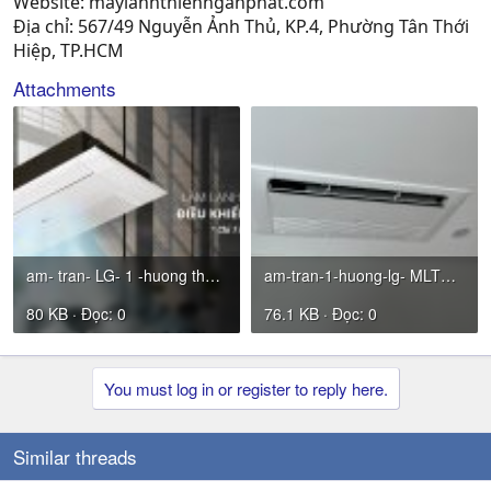
Website: maylanhthiennganphat.com
Địa chỉ: 567/49 Nguyễn Ảnh Thủ, KP.4, Phường Tân Thới
Hiệp, TP.HCM
Attachments
am- tran- LG- 1 -huong thoi -MLtnp.jpg
am-tran-1-huong-lg- MLTNP.jpg
80 KB · Đọc: 0
76.1 KB · Đọc: 0
You must log in or register to reply here.
Similar threads