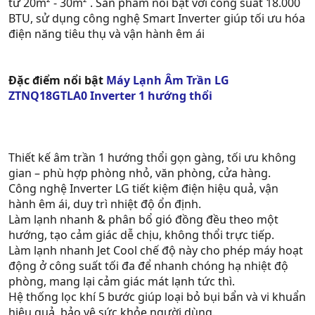
từ 20m² - 30m² . Sản phẩm nổi bật với công suất 18.000
BTU, sử dụng công nghệ Smart Inverter giúp tối ưu hóa
điện năng tiêu thụ và vận hành êm ái
Đặc điểm nổi bật
Máy Lạnh Âm Trần LG
ZTNQ18GTLA0 Inverter 1 hướng thổi
Thiết kế âm trần 1 hướng thổi gọn gàng, tối ưu không
gian – phù hợp phòng nhỏ, văn phòng, cửa hàng.
Công nghệ Inverter LG tiết kiệm điện hiệu quả, vận
hành êm ái, duy trì nhiệt độ ổn định.
Làm lạnh nhanh & phân bổ gió đồng đều theo một
hướng, tạo cảm giác dễ chịu, không thổi trực tiếp.
Làm lạnh nhanh Jet Cool chế độ này cho phép máy hoạt
động ở công suất tối đa để nhanh chóng hạ nhiệt độ
phòng, mang lại cảm giác mát lạnh tức thì.
Hệ thống lọc khí 5 bước giúp loại bỏ bụi bẩn và vi khuẩn
hiệu quả, bảo vệ sức khỏe người dùng.