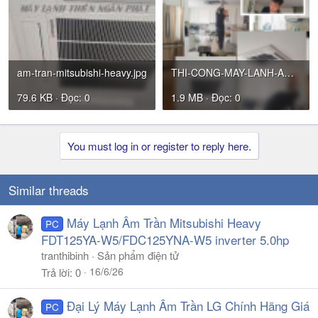
am-tran-mitsubishi-heavy.jpg
THI-CONG-MAY-LANH-AM-TRAN-MITSUBISHI-TNP.png
79.6 KB · Đọc: 0
1.9 MB · Đọc: 0
You must log in or register to reply here.
Similar threads
Máy Lạnh Âm Trần Mitsubishi Heavy
PC
FDT125YA-W5/FDC125YNA-W5 inverter 5.0hp
tranthibinh
Sản phẩm điện tử
16/6/26
Trả lời
0
Đại Lý Máy Lạnh Âm Trần LG Chính Hãng Giá
PC