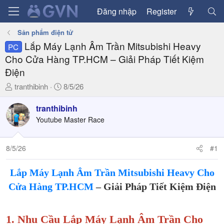
Đăng nhập
Register
Sản phẩm điện tử
Lắp Máy Lạnh Âm Trần Mitsubishi Heavy
PC
Cho Cửa Hàng TP.HCM – Giải Pháp Tiết Kiệm
Điện
T
N
tranthibinh
8/5/26
h
g
r
à
tranthibinh
e
y
Youtube Master Race
a
g
d
ử
8/5/26
#1
s
i
t
a
Lắp Máy Lạnh Âm Trần Mitsubishi Heavy Cho
r
Cửa Hàng TP.HCM
– Giải Pháp Tiết Kiệm Điện
t
e
r
1. Nhu Cầu Lắp Máy Lạnh Âm Trần Cho