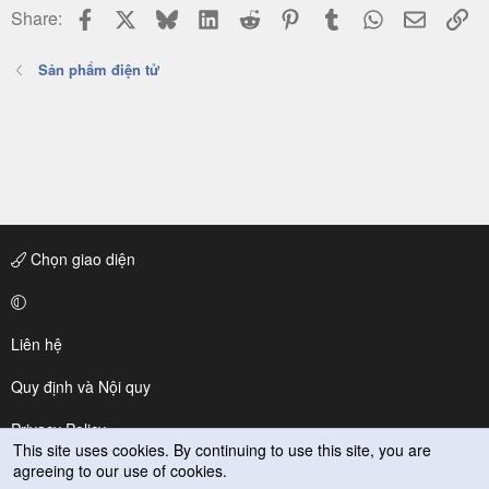
Facebook
X
Bluesky
LinkedIn
Reddit
Pinterest
Tumblr
WhatsApp
Email
Li
Share:
Sản phẩm điện tử
Chọn giao diện
Liên hệ
Quy định và Nội quy
Privacy Policy
This site uses cookies. By continuing to use this site, you are
agreeing to our use of cookies.
Trợ giúp