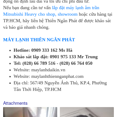
động ổn định lâu dài và tối ưu chi phí đầu tư.
Nếu bạn đang cần tư vấn
lắp đặt máy lạnh âm trần
Mitsubishi Heavy cho shop, showroom
hoặc cửa hàng tại
TP.HCM, hãy liên hệ Thiên Ngân Phát để được khảo sát
và báo giá nhanh chóng.
MÁY LẠNH THIÊN NGÂN PHÁT
Hotline: 0909 333 162 Ms Hà
Khảo sát lắp đặt: 0901 975 133 Mr Trung
Tel: (028) 66 789 516 - (028) 66 764 050
Website: maylanhdaikin.vn
Website: maylanhthiennganphat.com
Địa chỉ: 567/49 Nguyễn Ảnh Thủ, KP.4, Phường
Tân Thới Hiệp, TP.HCM
Attachments