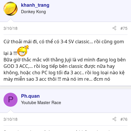
khanh_trang
Donkey Kong
3/10/18
#75
Cứ thoải mái đi, có thể có 3-4 SV classic... rồi cũng gom
lại à !!!
Bữa giờ thắc mắc với thằng Jụji là vd mình đang log bên
GOD 3 ACC,... rồi log tiếp bên classic được nữa hay
không, hoặc cho PC log tối đa 3 acc.. rồi log loại nào kệ
mày miễn sao 3 acc thôi !!! mà nó im re... đcm nó
Ph.quan
P
Youtube Master Race
3/10/18
#76