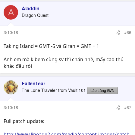
Aladdin
A
Dragon Quest
3/10/18
#66
Taking Island = GMT -5 và Giran = GMT + 1
Anh em mà k bem cùng sv thì chán nhề, mấy cao thủ
khác đâu ròi
FallenTear
The Lone Traveler from Vault 101
Lão Làng GVN
3/10/18
#67
Full patch update:
http://www.lineage2.com/media/content-images/patch-