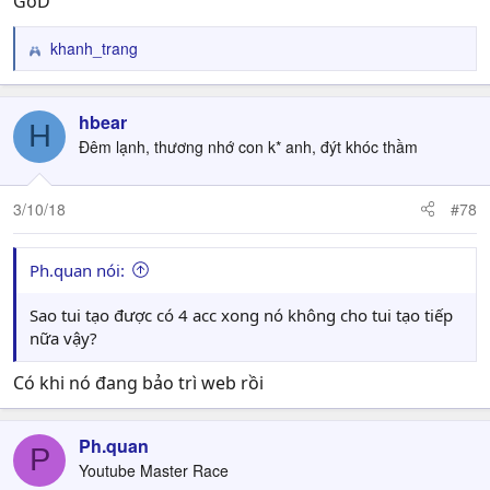
GoD
khanh_trang
R
e
a
c
hbear
H
t
Đêm lạnh, thương nhớ con k* anh, đýt khóc thầm
i
o
n
3/10/18
#78
s
:
Ph.quan nói:
Sao tui tạo được có 4 acc xong nó không cho tui tạo tiếp
nữa vậy?
Có khi nó đang bảo trì web rồi
Ph.quan
P
Youtube Master Race