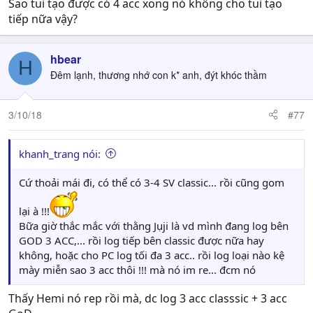
Sao tui tạo được có 4 acc xong nó không cho tui tạo
tiếp nữa vậy?
hbear
H
Đêm lạnh, thương nhớ con k* anh, đýt khóc thầm
3/10/18
#77
khanh_trang nói:
Cứ thoải mái đi, có thể có 3-4 SV classic... rồi cũng gom
lại à !!!
Bữa giờ thắc mắc với thằng Jụji là vd mình đang log bên
GOD 3 ACC,... rồi log tiếp bên classic được nữa hay
không, hoặc cho PC log tối đa 3 acc.. rồi log loại nào kệ
mày miễn sao 3 acc thôi !!! mà nó im re... đcm nó
Thấy Hemi nó rep rồi mà, dc log 3 acc classsic + 3 acc