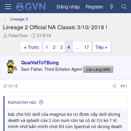
Đăng nhập
Register
Lineage 2
Lineage 2 Official NA Classic 3/10/ 2018 !
T
N
FallenTear
21/9/18
h
g
Trước
1
2
3
4
…
17
Tiếp
r
à
e
y
a
g
QuaiVatToTBung
d
ử
Sam Fisher, Third Echelon Agent
Lão Làng GVN
s
i
t
a
2/10/18
#61
r
t
KomoriVn nói:
e
r
bác cho hỏi skill của magnus ko cri được vậy skill dicing
death và splash của 2 con sum còn lại có dc Cri ko ? Vì
mình nhớ bản mình chơi thì con Spectral nó dicing death