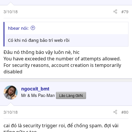
3/10/18
#79
hbear nói:
Có khi nó đang bảo trì web rồi
Đâu nó thông báo vậy luôn nè, hic
You have exceeded the number of attempts allowed.
For security reasons, account creation is temporarily
disabled
ngocxit_bmt
Mr & Ms Pac-Man
Lão Làng GVN
3/10/18
#80
cai đó là security trigger roi, để chống spam. đợi vài
tiếng nữa r tạo