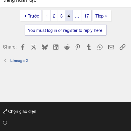
Trước
1
2
3
4
…
17
Tiếp
You must log in or register to reply here.
Facebook
X
Bluesky
LinkedIn
Reddit
Pinterest
Tumblr
WhatsApp
Email
Li
Share:
Lineage 2
Chọn giao diện