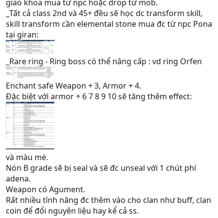
giao khoa mua từ npc hoặc drop từ mob.
_Tất cả class 2nd và 45+ đều sẽ học dc transform skill,
skill transform cần elemental stone mua đc từ npc Pona
tại giran:
_Rare ring - Ring boss có thể nâng cấp : vd ring Orfen
Enchant safe Weapon + 3, Armor + 4.
Đặc biệt với armor + 6 7 8 9 10 sẽ tăng thêm effect:
và màu mè.
Nón B grade sẽ bị seal và sẽ đc unseal với 1 chút phí
adena.
Weapon có Agument.
Rất nhiều tính năng đc thêm vào cho clan như buff, clan
coin để đổi nguyên liệu hay kể cả ss.