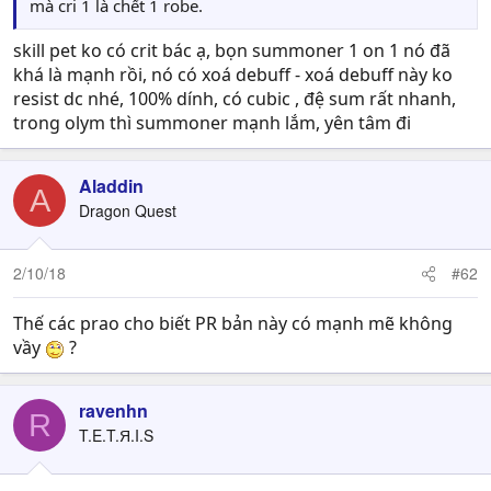
mà cri 1 là chết 1 robe.
skill pet ko có crit bác ạ, bọn summoner 1 on 1 nó đã
khá là mạnh rồi, nó có xoá debuff - xoá debuff này ko
resist dc nhé, 100% dính, có cubic , đệ sum rất nhanh,
trong olym thì summoner mạnh lắm, yên tâm đi
Aladdin
A
Dragon Quest
2/10/18
#62
Thế các prao cho biết PR bản này có mạnh mẽ không
vầy
?
ravenhn
R
T.E.T.Я.I.S