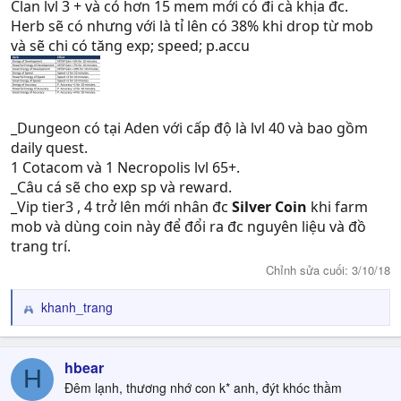
Clan lvl 3 + và có hơn 15 mem mới có đi cà khịa đc.
Herb sẽ có nhưng với là tỉ lên có 38% khi drop từ mob
và sẽ chi có tăng exp; speed; p.accu
_Dungeon có tại Aden với cấp độ là lvl 40 và bao gồm
daily quest.
1 Cotacom và 1 Necropolis lvl 65+.
_Câu cá sẽ cho exp sp và reward.
_Vip tier3 , 4 trở lên mới nhân đc
Silver Coin
khi farm
mob và dùng coin này để đổi ra đc nguyên liệu và đồ
trang trí.
Chỉnh sửa cuối:
3/10/18
khanh_trang
R
e
a
c
hbear
H
t
Đêm lạnh, thương nhớ con k* anh, đýt khóc thầm
i