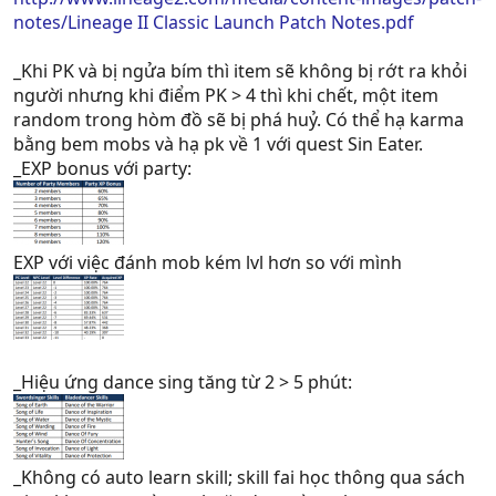
notes/Lineage II Classic Launch Patch Notes.pdf
_Khi PK và bị ngửa bím thì item sẽ không bị rớt ra khỏi
người nhưng khi điểm PK > 4 thì khi chết, một item
random trong hòm đồ sẽ bị phá huỷ. Có thể hạ karma
bằng bem mobs và hạ pk về 1 với quest Sin Eater.
_EXP bonus với party:
EXP với việc đánh mob kém lvl hơn so với mình
_Hiệu ứng dance sing tăng từ 2 > 5 phút:
_Không có auto learn skill; skill fai học thông qua sách