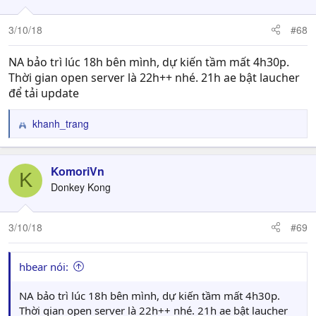
o
n
3/10/18
#68
s
:
NA bảo trì lúc 18h bên mình, dự kiến tầm mất 4h30p.
Thời gian open server là 22h++ nhé. 21h ae bật laucher
để tải update
khanh_trang
R
e
a
c
KomoriVn
K
t
Donkey Kong
i
o
n
3/10/18
#69
s
:
hbear nói:
NA bảo trì lúc 18h bên mình, dự kiến tầm mất 4h30p.
Thời gian open server là 22h++ nhé. 21h ae bật laucher