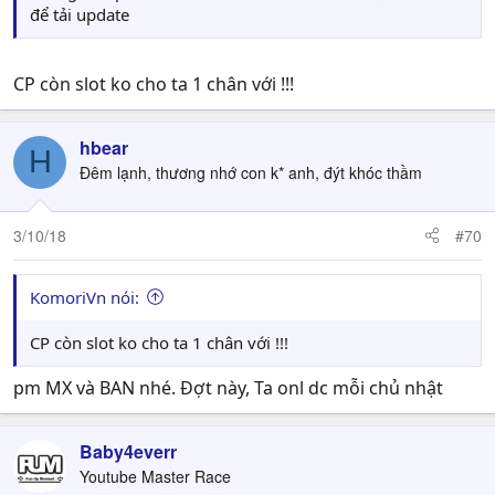
để tải update
CP còn slot ko cho ta 1 chân với !!!
hbear
H
Đêm lạnh, thương nhớ con k* anh, đýt khóc thầm
3/10/18
#70
KomoriVn nói:
CP còn slot ko cho ta 1 chân với !!!
pm MX và BAN nhé. Đợt này, Ta onl dc mỗi chủ nhật
Baby4everr
Youtube Master Race