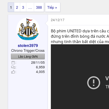
t
e
1
2
3
…
388
Tiếp
r
24/12/17
Bộ phim UNITED dựa trên câu ch
đứng trên đỉnh bóng đá nước An
nhưng tinh thần bất diệt của m
stolen3979
Chrono Trigger/Cross
Lão Làng GVN
28/11/05
6,959
4,005