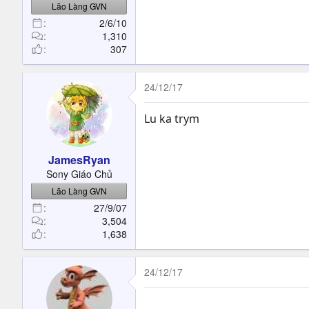
Lão Làng GVN
2/6/10
1,310
307
24/12/17
Lu ka trym
JamesRyan
Sony Giáo Chủ
Lão Làng GVN
27/9/07
3,504
1,638
24/12/17