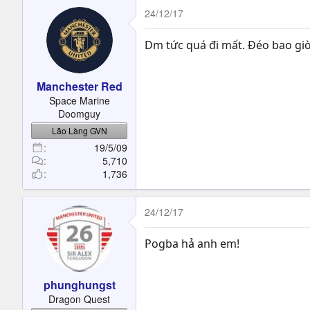
24/12/17
Dm tức quá đi mất. Đéo bao gi
Manchester Red
Space Marine
Doomguy
Lão Làng GVN
19/5/09
5,710
1,736
24/12/17
Pogba hả anh em!
phunghungst
Dragon Quest