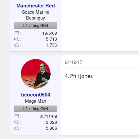
Manchester Red
Space Marine
Doomguy
Lão Làng GVN
19/5/09
5,710
1,736
24/12/17
4. Phil Jones
heocon0504
Mega Man
Lão Làng GVN
25/11/09
3,028
5,966