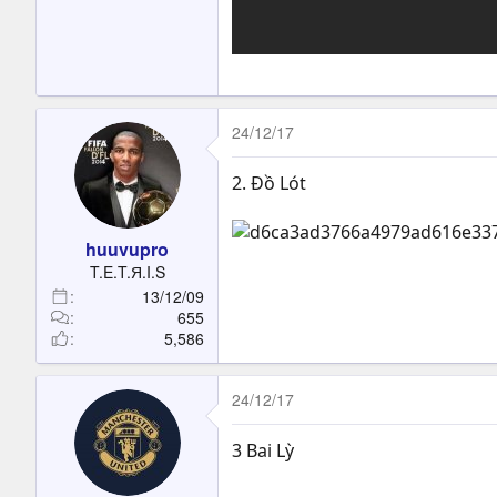
24/12/17
2. Đồ Lót
huuvupro
T.E.T.Я.I.S
13/12/09
655
5,586
24/12/17
3 Bai Lỳ