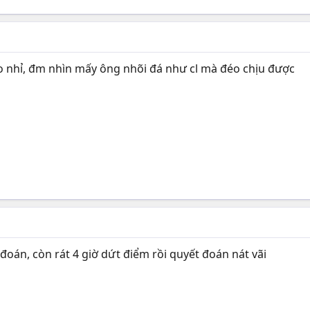
ko nhỉ, đm nhìn mấy ông nhõi đá như cl mà đéo chịu được
 đoán, còn rát 4 giờ dứt điểm rồi quyết đoán nát vãi