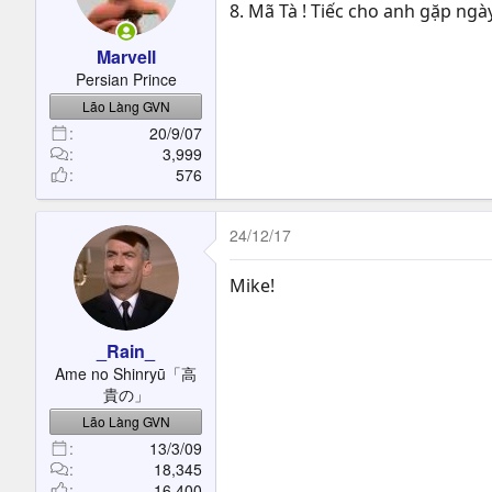
8. Mã Tà ! Tiếc cho anh gặp ngà
Marvell
Persian Prince
Lão Làng GVN
20/9/07
3,999
576
24/12/17
Mike!
_Rain_
Ame no Shinryū「高
貴の」
Lão Làng GVN
13/3/09
18,345
16,400