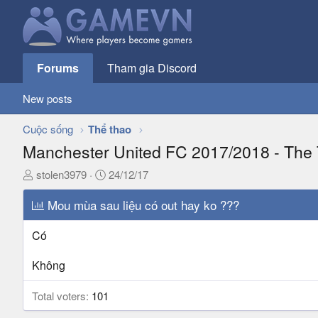
Forums
Tham gia Discord
New posts
Cuộc sống
Thể thao
Manchester United FC 2017/2018 - The
T
N
stolen3979
24/12/17
h
g
r
Mou mùa sau liệu có out hay ko ???
à
e
y
a
g
Có
d
ử
s
i
Không
t
a
Total voters
101
r