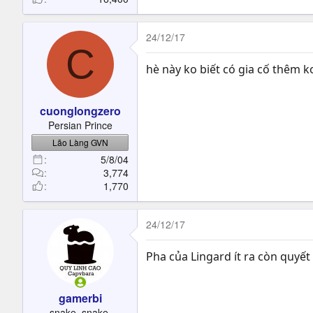
24/12/17
C
hè này ko biết có gia cố thêm 
cuonglongzero
Persian Prince
Lão Làng GVN
5/8/04
3,774
1,770
24/12/17
Pha của Lingard ít ra còn quyết
gamerbi
snake, snake,