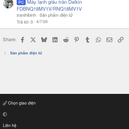
Máy lạnh giấu trần Daikin
PC
FDBNQ18MV1V/RNQ18MV1V
tranthibinh
Sản phẩm điện tử
4/7/26
Trả lời
0
Facebook
X
Bluesky
LinkedIn
Reddit
Pinterest
Tumblr
WhatsApp
Email
Li
Share:
Sản phẩm điện tử
Chọn giao diện
Liên hệ