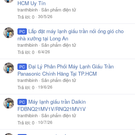
HCM Uy Tín
tranthibinh
Sản phẩm điện tử
30/5/26
Trả lời
0
Lắp đặt máy lạnh giấu trần nối ống gió cho
PC
nhà xưởng tại Long An
tranthibinh
Sản phẩm điện tử
6/4/26
Trả lời
0
Đại Lý Phân Phối Máy Lạnh Giấu Trần
PC
Panasonic Chính Hãng Tại TP.HCM
tranthibinh
Sản phẩm điện tử
19/6/26
Trả lời
0
Máy lạnh giấu trần Daikin
PC
FDBNQ21MV1V/RNQ21MV1V
tranthibinh
Sản phẩm điện tử
10/7/26
Trả lời
0