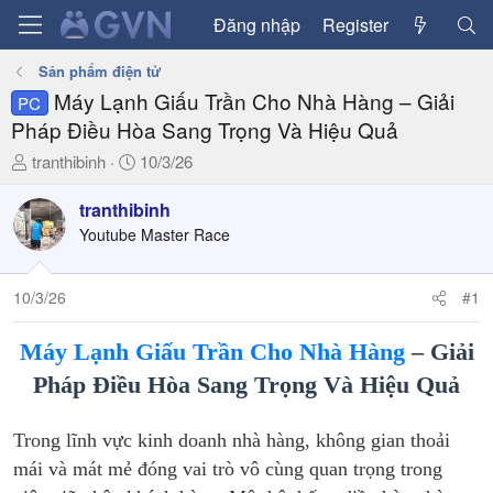
Đăng nhập
Register
Sản phẩm điện tử
Máy Lạnh Giấu Trần Cho Nhà Hàng – Giải
PC
Pháp Điều Hòa Sang Trọng Và Hiệu Quả
T
N
tranthibinh
10/3/26
h
g
r
à
tranthibinh
e
y
Youtube Master Race
a
g
d
ử
10/3/26
#1
s
i
t
a
Máy Lạnh Giấu Trần Cho Nhà Hàng
– Giải
r
Pháp Điều Hòa Sang Trọng Và Hiệu Quả
t
e
r
Trong lĩnh vực kinh doanh nhà hàng, không gian thoải
mái và mát mẻ đóng vai trò vô cùng quan trọng trong