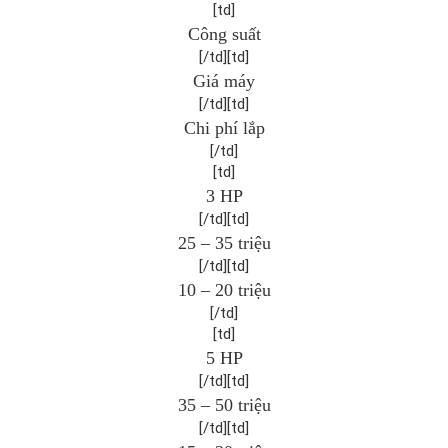
[td]
Công suất
[/td][td]
Giá máy
[/td][td]
Chi phí lắp
[/td]​
[td]
3 HP
[/td][td]
25 – 35 triệu
[/td][td]
10 – 20 triệu
[/td]​
[td]
5 HP
[/td][td]
35 – 50 triệu
[/td][td]