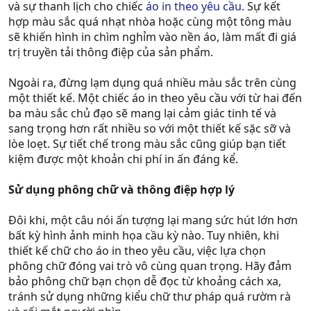
và sự thanh lịch cho chiếc
áo in theo yêu cầu
. Sự kết
hợp màu sắc quá nhạt nhòa hoặc cùng một tông màu
sẽ khiến hình in chìm nghỉm vào nền áo, làm mất đi giá
trị truyền tải thông điệp của sản phẩm.
Ngoài ra, đừng lạm dụng quá nhiều màu sắc trên cùng
một thiết kế. Một chiếc áo in theo yêu cầu với từ hai đến
ba màu sắc chủ đạo sẽ mang lại cảm giác tinh tế và
sang trọng hơn rất nhiều so với một thiết kế sặc sỡ và
lòe loẹt. Sự tiết chế trong màu sắc cũng giúp bạn tiết
kiệm được một khoản chi phí in ấn đáng kể.
Sử dụng phông chữ và thông điệp hợp lý
Đôi khi, một câu nói ấn tượng lại mang sức hút lớn hơn
bất kỳ hình ảnh minh họa cầu kỳ nào. Tuy nhiên, khi
thiết kế chữ cho áo in theo yêu cầu, việc lựa chọn
phông chữ đóng vai trò vô cùng quan trọng. Hãy đảm
bảo phông chữ bạn chọn dễ đọc từ khoảng cách xa,
tránh sử dụng những kiểu chữ thư pháp quá rườm rà