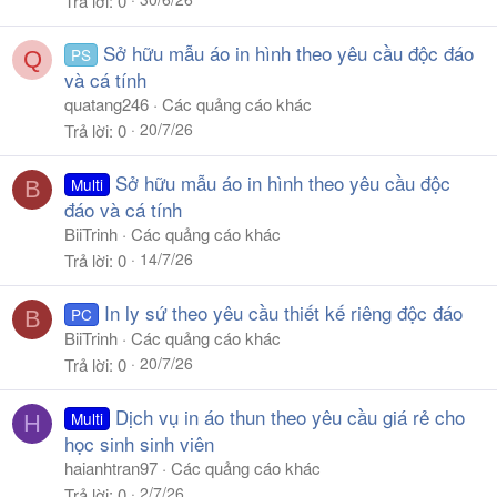
Trả lời
0
Sở hữu mẫu áo in hình theo yêu cầu độc đáo
PS
Q
và cá tính
quatang246
Các quảng cáo khác
20/7/26
Trả lời
0
Sở hữu mẫu áo in hình theo yêu cầu độc
Multi
B
đáo và cá tính
BiiTrinh
Các quảng cáo khác
14/7/26
Trả lời
0
In ly sứ theo yêu cầu thiết kế riêng độc đáo
PC
B
BiiTrinh
Các quảng cáo khác
20/7/26
Trả lời
0
Dịch vụ in áo thun theo yêu cầu giá rẻ cho
Multi
H
học sinh sinh viên
haianhtran97
Các quảng cáo khác
2/7/26
Trả lời
0