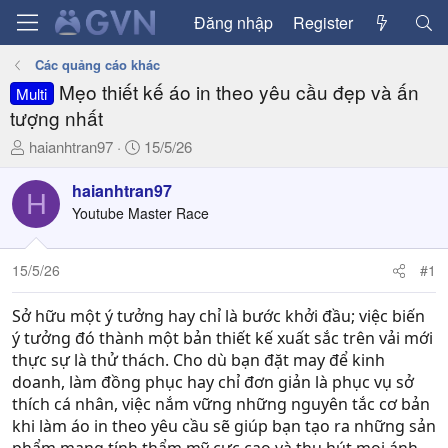
Đăng nhập
Register
Các quảng cáo khác
Mẹo thiết kế áo in theo yêu cầu đẹp và ấn
Multi
tượng nhất
T
N
haianhtran97
15/5/26
h
g
r
à
haianhtran97
H
e
y
Youtube Master Race
a
g
d
ử
15/5/26
#1
s
i
t
a
Sở hữu một ý tưởng hay chỉ là bước khởi đầu; việc biến
r
ý tưởng đó thành một bản thiết kế xuất sắc trên vải mới
t
thực sự là thử thách. Cho dù bạn đặt may để kinh
e
doanh, làm đồng phục hay chỉ đơn giản là phục vụ sở
r
thích cá nhân, việc nắm vững những nguyên tắc cơ bản
khi làm áo in theo yêu cầu sẽ giúp bạn tạo ra những sản