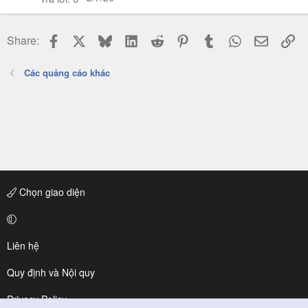
Facebook
X
Bluesky
LinkedIn
Reddit
Pinterest
Tumblr
WhatsApp
Email
Li
Share:
Các quảng cáo khác
Chọn giao diện
Liên hệ
Quy định và Nội quy
Privacy Policy