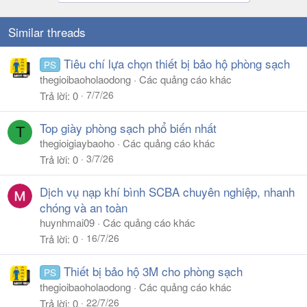
Similar threads
Tiêu chí lựa chọn thiết bị bảo hộ phòng sạch
PS
thegioibaoholaodong
Các quảng cáo khác
7/7/26
Trả lời
0
Top giày phòng sạch phổ biến nhất
T
thegioigiaybaoho
Các quảng cáo khác
3/7/26
Trả lời
0
Dịch vụ nạp khí bình SCBA chuyên nghiệp, nhanh
chóng và an toàn
huynhmai09
Các quảng cáo khác
16/7/26
Trả lời
0
Thiết bị bảo hộ 3M cho phòng sạch
PS
thegioibaoholaodong
Các quảng cáo khác
22/7/26
Trả lời
0