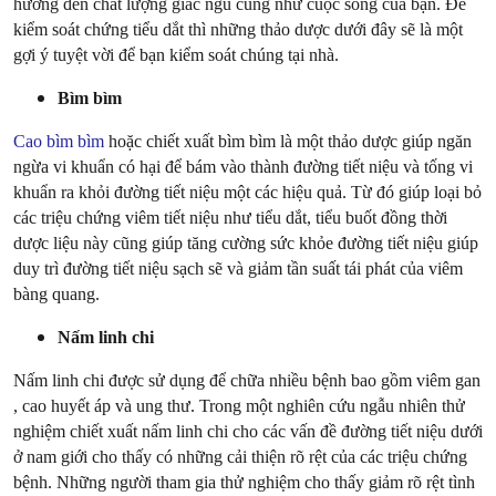
hưởng đến chất lượng giấc ngủ cũng như cuộc sống của bạn. Để
kiểm soát chứng tiểu dắt thì những thảo dược dưới đây sẽ là một
gợi ý tuyệt vời để bạn kiểm soát chúng tại nhà.
Bìm bìm
Cao bìm bìm
hoặc chiết xuất bìm bìm là một thảo dược giúp ngăn
ngừa vi khuẩn có hại để bám vào thành đường tiết niệu và tống vi
khuẩn ra khỏi đường tiết niệu một các hiệu quả. Từ đó giúp loại bỏ
các triệu chứng viêm tiết niệu như tiểu dắt, tiểu buốt đồng thời
dược liệu này cũng giúp tăng cường sức khỏe đường tiết niệu giúp
duy trì đường tiết niệu sạch sẽ và giảm tần suất tái phát của viêm
bàng quang.
Nấm linh chi
Nấm linh chi được sử dụng để chữa nhiều bệnh bao gồm viêm gan
, cao huyết áp và ung thư. Trong một nghiên cứu ngẫu nhiên thử
nghiệm chiết xuất nấm linh chi cho các vấn đề đường tiết niệu dưới
ở nam giới cho thấy có những cải thiện rõ rệt của các triệu chứng
bệnh. Những người tham gia thử nghiệm cho thấy giảm rõ rệt tình