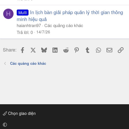
In lịch bàn giải pháp quản lý thời gian thông
Multi
H
minh hiệu quả
haianhtran97
Các quảng cáo khác
14/7/26
Trả lời
0
Facebook
X
Bluesky
LinkedIn
Reddit
Pinterest
Tumblr
WhatsApp
Email
Li
Share:
Các quảng cáo khác
Chọn giao diện