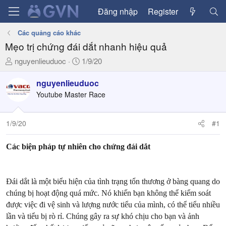
Đăng nhập
Register
Các quảng cáo khác
Mẹo trị chứng đái dắt nhanh hiệu quả
T
N
nguyenlieuduoc
1/9/20
h
g
r
à
nguyenlieuduoc
e
y
Youtube Master Race
a
g
d
ử
1/9/20
#1
s
i
t
a
Các biện pháp tự nhiên cho chứng đái dắt
r
t
e
Đái dắt là một biểu hiện của tình trạng tổn thương ở bàng quang do
r
chúng bị hoạt động quá mức. Nó khiến bạn không thể kiểm soát
được việc đi vệ sinh và lượng nước tiểu của mình, có thể tiểu nhiều
lần và tiểu bị rò rỉ. Chúng gây ra sự khó chịu cho bạn và ảnh