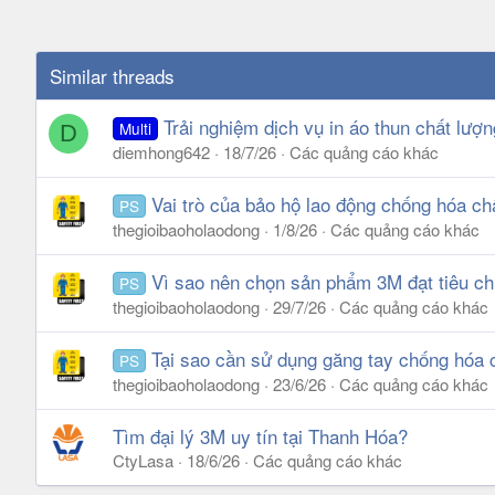
Similar threads
Trải nghiệm dịch vụ in áo thun chất lượn
Multi
D
diemhong642
18/7/26
Các quảng cáo khác
Vai trò của bảo hộ lao động chống hóa ch
PS
thegioibaoholaodong
1/8/26
Các quảng cáo khác
Vì sao nên chọn sản phẩm 3M đạt tiêu c
PS
thegioibaoholaodong
29/7/26
Các quảng cáo khác
Tại sao cần sử dụng găng tay chống hóa 
PS
thegioibaoholaodong
23/6/26
Các quảng cáo khác
Tìm đại lý 3M uy tín tại Thanh Hóa?
CtyLasa
18/6/26
Các quảng cáo khác