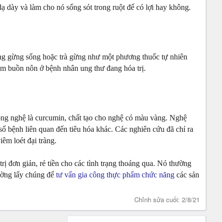
dạ dày và làm cho nó sống sót trong ruột để có lợi hay không.
ng gừng sống hoặc trà gừng như một phương thuốc tự nhiên
ảm buồn nôn ở bệnh nhân ung thư đang hóa trị.
trong nghệ là curcumin, chất tạo cho nghệ có màu vàng. Nghệ
ố bệnh liên quan đến tiêu hóa khác. Các nghiên cứu đã chỉ ra
iêm loét đại tràng.
rị đơn giản, rẻ tiền cho các tình trạng thoáng qua. Nó thường
ường lấy chúng để
tư vấn gia công thực phẩm chức năng
các sản
Chỉnh sửa cuối:
2/8/21