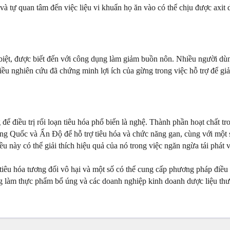
và tự quan tâm đến việc liệu vi khuẩn họ ăn vào có thể chịu được axit 
iệt, được biết đến với công dụng làm giảm buồn nôn. Nhiều người dù
iều nghiên cứu đã chứng minh lợi ích của gừng trong việc hỗ trợ để gi
để điều trị rối loạn tiêu hóa phổ biến là nghệ. Thành phần hoạt chất 
g Quốc và Ấn Độ để hỗ trợ tiêu hóa và chức năng gan, cùng với một s
u này có thể giải thích hiệu quả của nó trong việc ngăn ngừa tái phát v
tiêu hóa tương đối vô hại và một số có thể cung cấp phương pháp điều t
g làm thực phẩm bổ úng và các doanh nghiệp kinh doanh dược liệu th