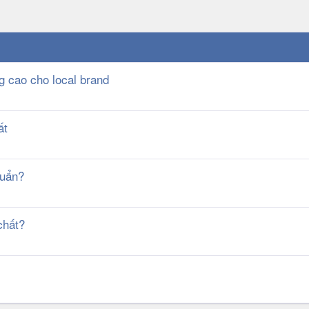
g cao cho local brand
ất
huẩn?
chất?