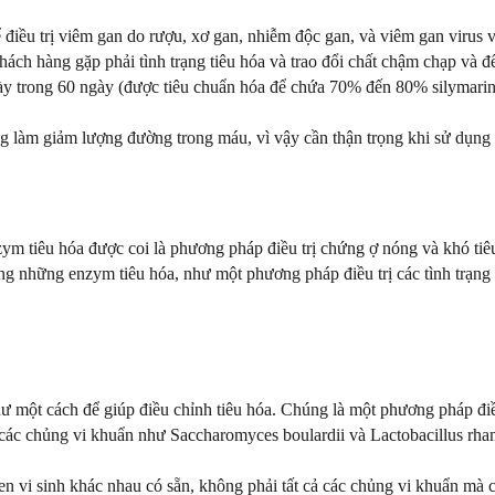
 điều trị viêm gan do rượu, xơ gan, nhiễm độc gan, và viêm gan virus v
ách hàng gặp phải tình trạng tiêu hóa và trao đổi chất chậm chạp và 
 trong 60 ngày (được tiêu chuẩn hóa để chứa 70% đến 80% silymarin) đ
g làm giảm lượng đường trong máu, vì vậy cần thận trọng khi sử dụng 
zym tiêu hóa được coi là phương pháp điều trị chứng ợ nóng và khó tiê
rong những enzym tiêu hóa, như một phương pháp điều trị các tình trạn
hư một cách để giúp điều chỉnh tiêu hóa. Chúng là một phương pháp điều
ác chủng vi khuẩn như Saccharomyces boulardii và Lactobacillus rham
en vi sinh khác nhau có sẵn, không phải tất cả các chủng vi khuẩn m