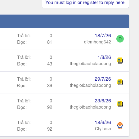
You must log in or register to reply here.
18/7/26
Trả lời
0
D
Đọc
81
diemhong642
1/8/26
Trả lời
0
Đọc
43
thegioibaoholaodong
29/7/26
Trả lời
0
Đọc
39
thegioibaoholaodong
23/6/26
Trả lời
0
Đọc
92
thegioibaoholaodong
18/6/26
Trả lời
0
Đọc
92
CtyLasa