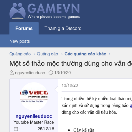
Forums
Tham gia Discord
New posts
Quảng cáo
Quảng cáo
Các quảng cáo khác
Một số thảo mộc thường dùng cho vấn đề
T
N
nguyenlieuduoc
13/10/20
h
g
r
à
13/10/20
e
y
a
g
Trong nhiều thế kỷ nhiều loại thảo m
d
ử
xác định và sử dụng trong bảng báo
g
s
i
dùng cho các vấn đề tiêu hóa.
t
nguyenlieuduoc
a
Youtube Master Race
r
25/12/18
Cây kế sữa