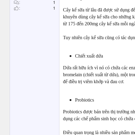
t
1
1
e
Cây kế sữa từ lâu đã được sử dụng để
r
khuyên dùng cây kế sữa cho những kh
từ 175 đến 200mg cây kế sữa mỗi ngày
Tuy nhiên cây kế sữa cũng có tác dụn
Chiết xuất dứa
Dứa rất hữu ích vì nó có chứa các en
bromelain (chiết xuất từ dứa), một t
để điều trị viêm khớp và đau cơ.
Probiotics
Probiotics được bán trên thị trường n
dụng các chế phẩm sinh học có chứa c
Điều quan trọng là nhiều sản phẩm m