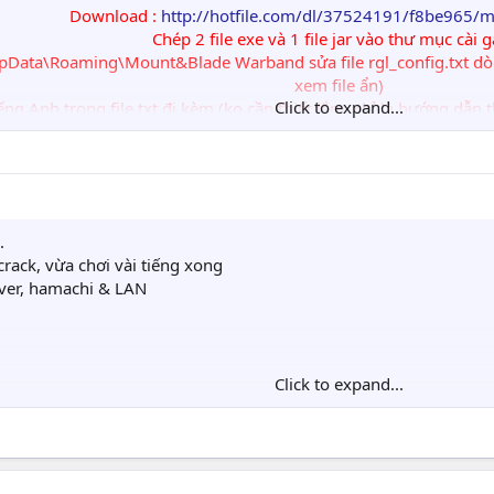
Download :
http://hotfile.com/dl/37524191/f8be965/
Chép 2 file exe và 1 file jar vào thư mục cài
Data\Roaming\Mount&Blade Warband sửa file rgl_config.txt dòn
xem file ẩn)
Click to expand...
ếng Anh trong file txt đi kèm (ko cần thiết lắm, chỉ là hướng dẫn 
Có tác dụng với các giả lập mạng Lan như Hamachi hoặc địa c
m chỉ là đăng nhập vào Hamachi và Host hoặc Join Game, sử dụng 
.
rack, vừa chơi vài tiếng xong
rver, hamachi & LAN
Click to expand...
77026742/MBWMP.rar
?d=3I5OTUH5
rs\etc\Hosts