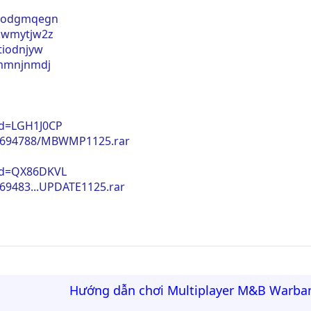
yoodgmqegn
3kwmytjw2z
tiodnjyw
jmmnjnmdj
?d=LGH1J0CP
400694788/MBWMP1125.rar
?d=QX86DKVL
069483...UPDATE1125.rar
Hướng dẫn chơi Multiplayer M&B Warba