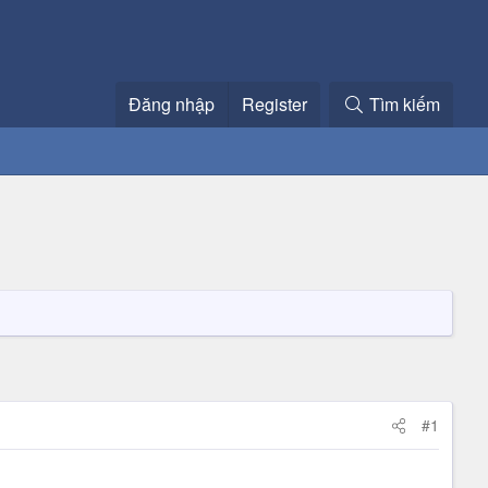
Đăng nhập
Register
Tìm kiếm
#1