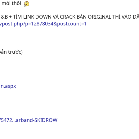
à mới thôi
 M&B + TÌM LINK DOWN VÀ CRACK BẢN ORIGINAL THÌ VÀO ĐÂ
wpost.php?p=12878034&postcount=1
bản trước)
in.aspx
nt/5472...arband-SKIDROW