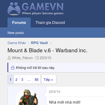
Forums
Tham gia Discord
New posts
Game Khác
RPG Vault
Mount & Blade v.6 - Warband inc.
T
N
White_Falcon
23/3/10
h
g
r
à
Không mở trả lời sau này.
e
y
a
g
1
2
3
…
85
Tiếp
d
ử
s
i
23/3/10
t
a
r
Nhà mới nhà mới!