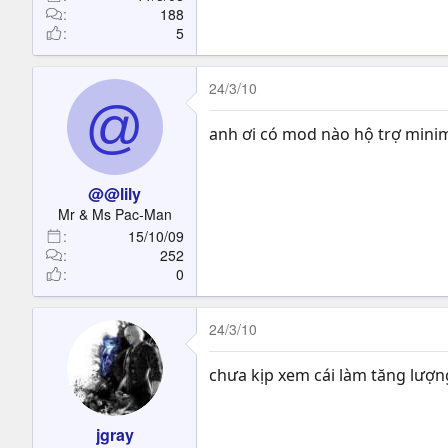
188
M&B FM8
5
M&B FM9
M&B FM10
Pass: mount
24/3/10
@
anh ơi có mod nào hộ trợ minim
@@lily
Mr & Ms Pac-Man
15/10/09
252
0
24/3/10
chưa kịp xem cái làm tăng lượng
jgray