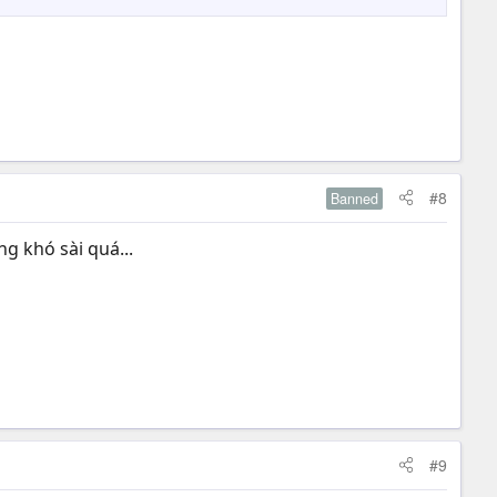
#8
Banned
g khó sài quá...
#9