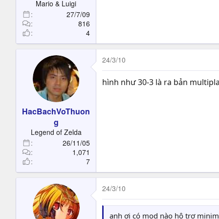
Mario & Luigi
27/7/09
816
4
24/3/10
hình như 30-3 là ra bản multip
HacBachVoThuon
g
Legend of Zelda
26/11/05
1,071
7
24/3/10
anh ơi có mod nào hộ trợ minima