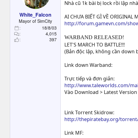
t
Nhà cũ 1k bài bị lock rồi lập nh
e
White_Falcon
r
AI CHƯA BIẾT GÌ VỀ ORIGINAL
Mayor of SimCity
http://forum.gamevn.com/sho
18/8/03
4,015
WARBAND RELEASED!
397
LET'S MARCH TO BATTLE!!!
(Bản độc lập, không cần down 
Link down Warband:
Trực tiếp và đơn giản:
http://www.taleworlds.com/ma
Vào Download > Latest Version
Link Torrent Skidrow:
http://thepiratebay.org/torre
Link MF: