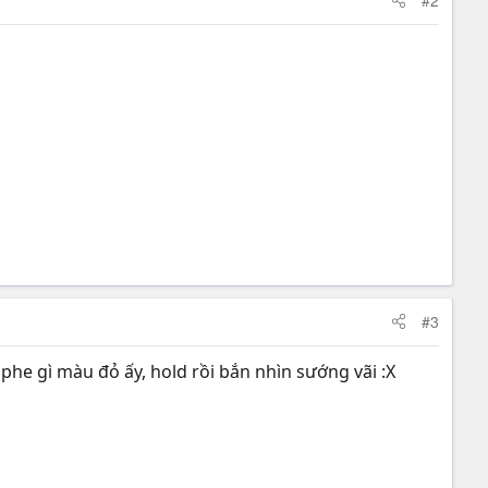
#3
phe gì màu đỏ ấy, hold rồi bắn nhìn sướng vãi :X