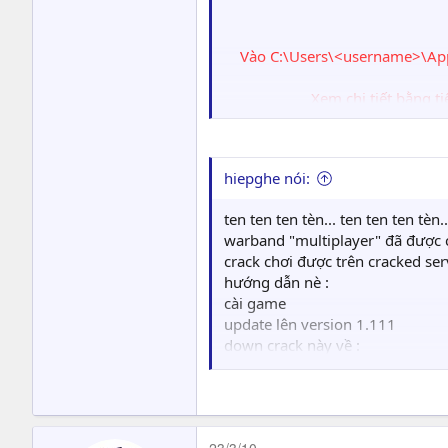
Vào C:\Users\<username>\App
Xem chi tiết bằng ti
hiepghe nói:
Tất cả việc phải là
ten ten ten tèn... ten ten ten tèn..
warband "multiplayer" đã được c
crack chơi được trên cracked se
hướng dẫn nè :
cài game
update lên version 1.111
down crack này về :
http://rapidshare.com/files/3
http://www.megaupload.com/
vào C:\Windows\System32\drive
dùng notepad để mở file hosts
23/3/10