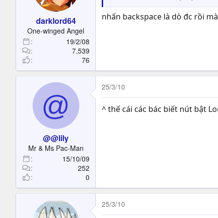
nhấn backspace là dò đc rồi mà
darklord64
One-winged Angel
19/2/08
7,539
76
25/3/10
@
^ thế cái các bác biết nút bật
@@lily
Mr & Ms Pac-Man
15/10/09
252
0
25/3/10