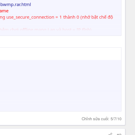
mbwmp.rar.html
 game
g use_secure_connection = 1 thành 0 (nhớ bật chế độ
thêm chơi offline mạng Lan và host = IP tĩnh)​
hỉ IP tĩnh
phần Local Area Network để xem list server​
Chỉnh sửa cuối:
5/7/10
#2