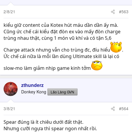
2/8/21
#563
kiểu giữ content của Kotex hút máu dần dần ấy mà.
Cũng ức chế cái kiểu đặt đòn ex vào mấy đòn charge
trùng nhau thật, cùng 1 món vũ khí và có tận 5,6
Charge attack nhưng vẫn cho trùng đc, đíu hiểu
.
Ức chế cái nữa là mỗi lần dùng Ultimate skill là lại có
slow-mo làm giảm nhịp game kinh tởm
zthunderz
Donkey Kong
Lão Làng GVN
3/8/21
#564
Spear đúng là ít chiêu dưới đất thật.
Nhưng cưỡi ngựa thì spear ngon nhất rồi.