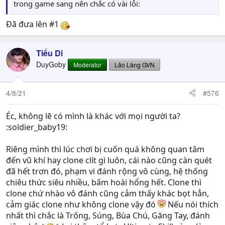
trong game sang nên chắc có vài lỗi:
Đã đưa lên #1
Tiểu Di
DuyGoby
Moderator
Lão Làng GVN
4/8/21
#576
Éc, không lẽ có mình là khác với mọi người ta?
:soldier_baby19:
Riêng mình thì lúc chơi bị cuốn quá không quan tâm
đến vũ khí hay clone clít gì luôn, cái nào cũng càn quét
đã hết trơn đó, phạm vi đánh rộng vô cùng, hệ thống
chiêu thức siêu nhiều, bấm hoài hổng hết. Clone thì
clone chứ nhào vô đánh cũng cảm thấy khác bọt hẳn,
cảm giác clone như không clone vậy đó
Nếu nói thích
nhất thì chắc là Trống, Súng, Bùa Chú, Găng Tay, đánh