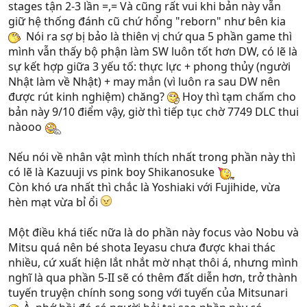
stages tận 2-3 lần =,= Và cũng rất vui khi bản này vẫn
giữ hệ thống đánh cũ chứ hổng "reborn" như bên kia
Nói ra sợ bị bảo là thiên vị chứ qua 5 phần game thì
mình vẫn thấy bộ phận làm SW luôn tốt hơn DW, có lẽ là
sự kết hợp giữa 3 yếu tố: thực lực + phong thủy (người
Nhật làm về Nhật) + may mắn (vì luôn ra sau DW nên
được rút kinh nghiệm) chăng?
Hoy thì tạm chấm cho
bản này 9/10 điểm vậy, giờ thì tiếp tục chờ 7749 DLC thui
nàooo
Nếu nói về nhân vật mình thích nhất trong phần này thì
có lẽ là Kazuuji vs pink boy Shikanosuke
Còn khó ưa nhất thì chắc là Yoshiaki với Fujihide, vừa
hèn mạt vừa bỉ ổi
Một điều khá tiếc nữa là do phần này focus vào Nobu và
Mitsu quá nên bé shota Ieyasu chưa được khai thác
nhiều, cứ xuất hiện lắt nhắt mờ nhạt thôi á, nhưng mình
nghĩ là qua phần 5-II sẽ có thêm đất diễn hơn, trở thành
tuyến truyện chính song song với tuyến của Mitsunari