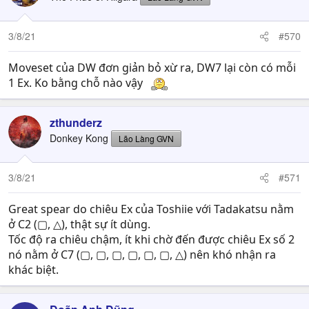
i
o
n
3/8/21
#570
s
:
Moveset của DW đơn giản bỏ xừ ra, DW7 lại còn có mỗi
1 Ex. Ko bằng chỗ nào vậy
zthunderz
Donkey Kong
Lão Làng GVN
3/8/21
#571
Great spear do chiêu Ex của Toshiie với Tadakatsu nằm
ở C2 (▢, △), thật sự ít dùng.
Tốc độ ra chiêu chậm, ít khi chờ đến được chiêu Ex số 2
nó nằm ở C7 (▢, ▢, ▢, ▢, ▢, ▢, △) nên khó nhận ra
khác biệt.