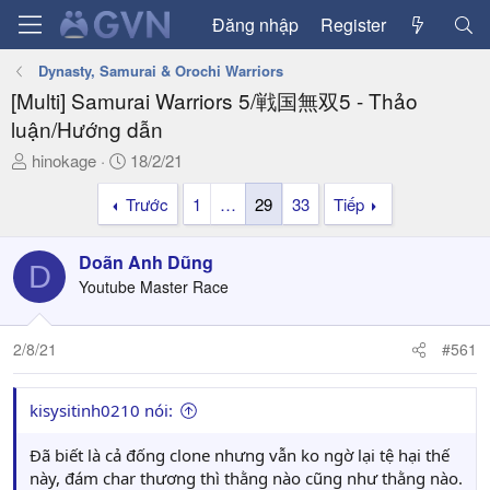
Đăng nhập
Register
Dynasty, Samurai & Orochi Warriors
[Multi] Samurai Warriors 5/戦国無双5 - Thảo
luận/Hướng dẫn
T
N
hinokage
18/2/21
h
g
Trước
1
…
29
33
Tiếp
r
à
e
y
a
g
Doãn Anh Dũng
D
d
ử
Youtube Master Race
s
i
t
a
2/8/21
#561
r
t
kisysitinh0210 nói:
e
r
Đã biết là cả đống clone nhưng vẫn ko ngờ lại tệ hại thế
này, đám char thương thì thằng nào cũng như thằng nào.