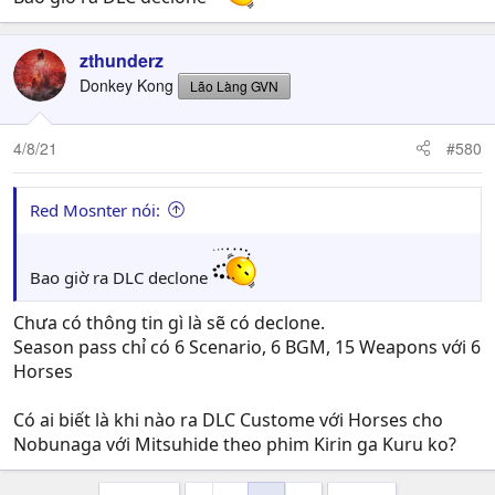
zthunderz
Donkey Kong
Lão Làng GVN
4/8/21
#580
Red Mosnter nói:
Bao giờ ra DLC declone
Chưa có thông tin gì là sẽ có declone.
Season pass chỉ có 6 Scenario, 6 BGM, 15 Weapons với 6
Horses
Có ai biết là khi nào ra DLC Custome với Horses cho
Nobunaga với Mitsuhide theo phim Kirin ga Kuru ko?