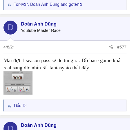
For4v3r
,
Doãn Anh Dũng
and
gotei13
R
e
a
c
Doãn Anh Dũng
D
t
Youtube Master Race
i
o
n
4/8/21
#577
s
:
Mai đợt 1 season pass sẽ dc tung ra. Đồ base game khá
real sang dlc nhìn rất fantasy ảo thật đấy
Tiểu Di
R
e
a
c
Doãn Anh Dũng
D
t