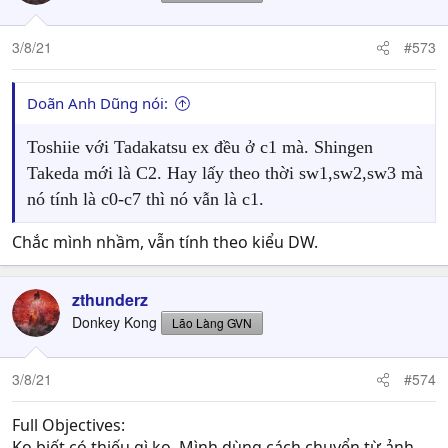
3/8/21
#573
Doãn Anh Dũng nói:
Toshiie với Tadakatsu ex đều ở c1 mà. Shingen
Takeda mới là C2. Hay lấy theo thời sw1,sw2,sw3 mà
nó tính là c0-c7 thì nó vẫn là c1.
Chắc mình nhầm, vẫn tính theo kiểu DW.
zthunderz
Donkey Kong
Lão Làng GVN
3/8/21
#574
Full Objectives:
Ko biết có thiếu gì ko. Mình dùng cách chuyển từ ảnh