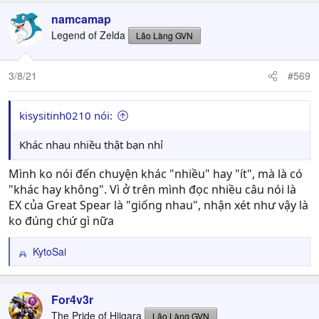
namcamap
Legend of Zelda
Lão Làng GVN
3/8/21
#569
kisysitinh0210 nói:
Khác nhau nhiều thật bạn nhỉ
Mình ko nói đến chuyện khác "nhiều" hay "ít", mà là có
"khác hay không". Vì ở trên mình đọc nhiều câu nói là
EX của Great Spear là "giống nhau", nhận xét như vậy là
ko đúng chứ gì nữa
KytoSai
R
e
a
c
For4v3r
t
The Pride of Hiigara
Lão Làng GVN