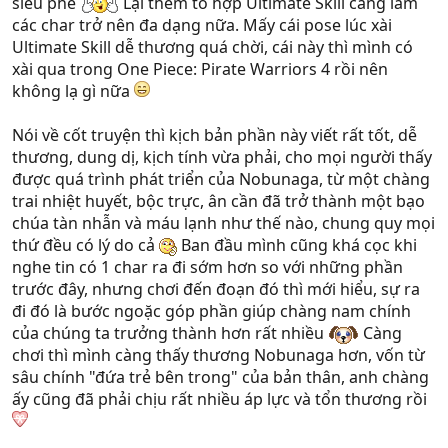
siêu phê
Lại thêm tổ hợp Ultimate Skill càng làm
các char trở nên đa dạng nữa. Mấy cái pose lúc xài
Ultimate Skill dễ thương quá chời, cái này thì mình có
xài qua trong One Piece: Pirate Warriors 4 rồi nên
không lạ gì nữa
Nói về cốt truyện thì kịch bản phần này viết rất tốt, dễ
thương, dung dị, kịch tính vừa phải, cho mọi người thấy
được quá trình phát triển của Nobunaga, từ một chàng
trai nhiệt huyết, bộc trực, ân cần đã trở thành một bạo
chúa tàn nhẫn và máu lạnh như thế nào, chung quy mọi
thứ đều có lý do cả
Ban đầu mình cũng khá cọc khi
nghe tin có 1 char ra đi sớm hơn so với những phần
trước đây, nhưng chơi đến đoạn đó thì mới hiểu, sự ra
đi đó là bước ngoặc góp phần giúp chàng nam chính
của chúng ta trưởng thành hơn rất nhiều
Càng
chơi thì mình càng thấy thương Nobunaga hơn, vốn từ
sâu chính "đứa trẻ bên trong" của bản thân, anh chàng
ấy cũng đã phải chịu rất nhiều áp lực và tổn thương rồi