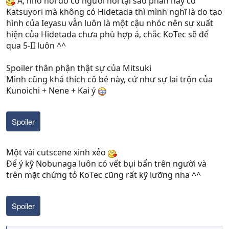
À, nhớ hồi đó có người hỏi tại sao phần này có
Katsuyori mà không có Hidetada thì mình nghĩ là do tạo
hình của Ieyasu vẫn luôn là một cậu nhóc nên sự xuất
hiện của Hidetada chưa phù hợp á, chắc KoTec sẽ để
qua 5-II luôn ^^
Spoiler thân phận thật sự của Mitsuki
Mình cũng khá thích cô bé này, cứ như sự lai trộn của
Kunoichi + Nene + Kai ý
Spoiler
Một vài cutscene xinh xẻo
Để ý kỹ Nobunaga luôn có vết bụi bẩn trên người và
trên mặt chứng tỏ KoTec cũng rất kỹ lưỡng nha ^^
Spoiler