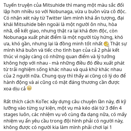
Tuyến truyện của Mitsuhide thì mang một màu sắc đối
lập hơn nhiều so với Nobunaga, vừa u buồn vừa cô độc.
Có nhận xét này từ Twitter làm mình khá ấn tượng, đại
khái Mitsuhide bên ngoài là một người ôn nhu, hòa
nhã, dễ kết giao, nhưng thật ra lại khá đơn độc, còn
Nobunaga xuất phát điểm là một người tùy hứng, khó
ưa, khó gần, nhưng lại là đồng minh tốt nhất
Thật sự
mình khá buồn và tiếc cho tình bạn của cả 2 phải kết
thúc vì ngày càng có những quan điểm và lý tưởng
không hợp với nhau - mà những điều đó đều xuất phát
từ trải nghiệm sống khác nhau và quá khứ khác nhau
của 2 người nữa. Chung quy thì thấy ai cũng có lý do để
hành động và ai cũng có mặt đáng thương cần được
xoa dịu cả
Rất thích cách KoTec xây dựng câu chuyện lần này, đi kỹ
lưỡng vào từng sự kiện, một vụ mà kéo dài từ 3 đến 4
stages luôn, các nhiệm vụ vô cùng đa dạng nữa, có mấy
nhiệm vụ ẩn yêu cầu trong đội hình phải có người này,
không được có người kia làm mình phải chơi lại 1