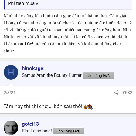
Phí tiền mua vl
Mình thấy cũng khá buồn cảm giác đầu tư khá hời hợt. Cảm giác
không có cá tính riêng, một số char lại đặt unique ở c1 nên đặt ở c2
c3 vì những c đó người ta spam nhiều tao cảm giác riêng hơn. Như
Nioh tuy có vài vũ khí nhưng mỗi cái lại có 3 stance với lối đánh
khác nhau DW9 nó còn cập nhật thêm vũ khí cho những char
clone.
hinokage
H
Samus Aran the Bounty Hunter
Lão Làng GVN
2/8/21
#562
Tầm này thì chỉ chờ ... bản sau thôi
gotei13
Fire in the hole!
Lão Làng GVN