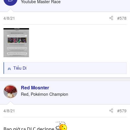
Youtube Master Race
i
o
n
4/8/21
#578
s
:
Tiểu Di
R
e
a
c
Red Mosnter
t
Red, Pokémon Champion
i
o
n
4/8/21
#579
s
:
Bao giờ ra DLC declone