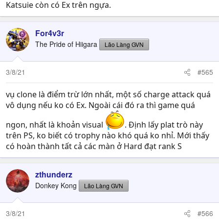
Katsuie còn có Ex trên ngựa.
For4v3r
The Pride of Hiigara
Lão Làng GVN
3/8/21
#565
vụ clone là điểm trừ lớn nhất, một số charge attack quá
vô dụng nếu ko có Ex. Ngoài cái đó ra thì game quá
ngon, nhất là khoản visual
. Định lấy plat trò này
trên PS, ko biết có trophy nào khó quá ko nhỉ. Mới thấy
có hoàn thành tất cả các màn ở Hard đạt rank S
zthunderz
Donkey Kong
Lão Làng GVN
3/8/21
#566