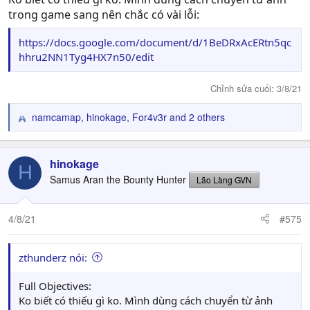
trong game sang nên chắc có vài lỗi:
https://docs.google.com/document/d/1BeDRxAcERtn5qc
hhru2NN1Tyg4HX7n50/edit
Chỉnh sửa cuối:
3/8/21
namcamap
,
hinokage
,
For4v3r
and 2 others
R
e
a
c
hinokage
H
t
Samus Aran the Bounty Hunter
Lão Làng GVN
i
o
n
4/8/21
#575
s
:
zthunderz nói:
Full Objectives:
Ko biết có thiếu gì ko. Mình dùng cách chuyển từ ảnh