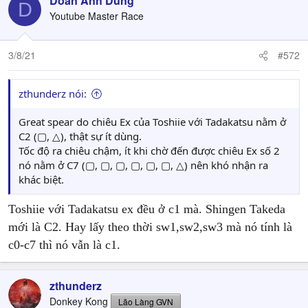
Doãn Anh Dũng
D
Youtube Master Race
3/8/21
#572
zthunderz nói:
Great spear do chiêu Ex của Toshiie với Tadakatsu nằm ở
C2 (▢, △), thật sự ít dùng.
Tốc độ ra chiêu chậm, ít khi chờ đến được chiêu Ex số 2
nó nằm ở C7 (▢, ▢, ▢, ▢, ▢, ▢, △) nên khó nhận ra
khác biệt.
Toshiie với Tadakatsu ex đều ở c1 mà. Shingen Takeda
mới là C2. Hay lấy theo thời sw1,sw2,sw3 mà nó tính là
c0-c7 thì nó vẫn là c1.
zthunderz
Donkey Kong
Lão Làng GVN