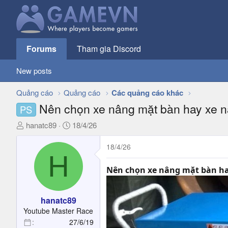
Forums
Tham gia Discord
New posts
Quảng cáo
Quảng cáo
Các quảng cáo khác
Nên chọn xe nâng mặt bàn hay xe n
PS
T
N
hanatc89
18/4/26
h
g
r
à
18/4/26
H
e
y
a
g
Nên chọn xe nâng mặt bàn ha
d
ử
s
i
t
hanatc89
a
Youtube Master Race
r
27/6/19