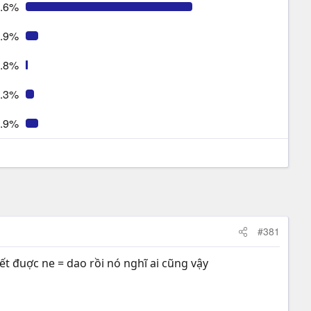
.6%
.9%
.8%
.3%
.9%
#381
ết đuợc ne = dao rồi nó nghĩ ai cũng vậy