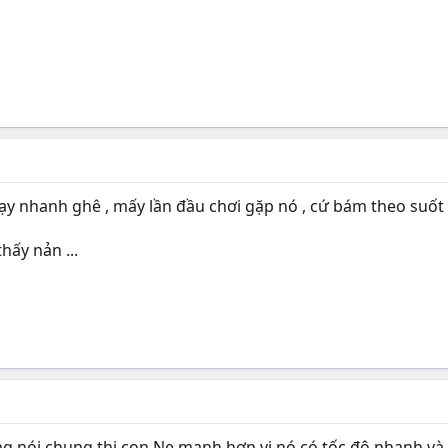
ạy nhanh ghê , mấy lần đầu chơi gặp nó , cứ bám theo suốt ,
hấy nản ...
ưng nói chung thi con Ne mạnh hơn vi nó có tốc độ nhanh và