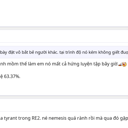
bày đặt vô bắt bẻ người khác. tại trình độ nó kém không giết đuợ
ạnh mồm thế làm em nó mất cả hứng luyện tập bây giờ.
lệ 63.37%.
ua tyrant trong RE2. né nemesis quá rành rồi mà qua đó g