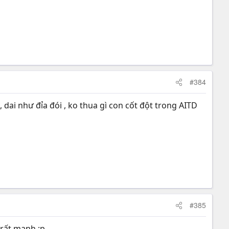
#384
 dai như đỉa đói , ko thua gì con cốt đột trong AITD
#385
 rất mạnh :p