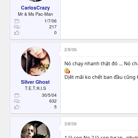
CarlosCrazy
Mr & Ms Pac-Man
1/7/06
217
0
2/8/06
Nó chạy nhanh thật đó ... Nó ch
Dịêt mãi ko chết ban đầu cũng t
Silver Ghost
T.E.T.Я.I.S
30/5/04
632
5
3/8/06
1 là con Ne 2 là con tyran , nh