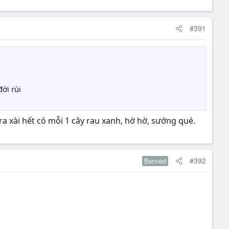
#391
ời rùi
ra xài hết có mỗi 1 cây rau xanh, hờ hờ, sướng qué.
#392
Banned