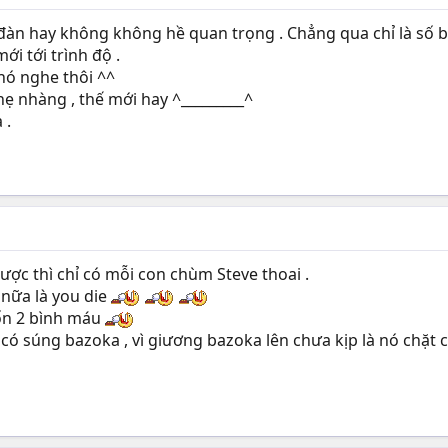
 đàn hay không không hề quan trọng . Chẳng qua chỉ là số bài
ới tới trình độ .
hó nghe thôi ^^
hẹ nhàng , thế mới hay ^_________^
 .
ợc thì chỉ có mỗi con chùm Steve thoai .
 nữa là you die
tốn 2 bình máu
có súng bazoka , vì giương bazoka lên chưa kịp là nó chặt c