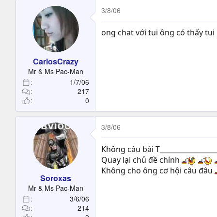
3/8/06
ong chat với tui ông có thấy t
CarlosCrazy
Mr & Ms Pac-Man
1/7/06
217
0
3/8/06
Không câu bài T________________
Quay lại chủ đề chính
Không cho ông cơ hội câu đâu
Soroxas
Mr & Ms Pac-Man
3/6/06
214