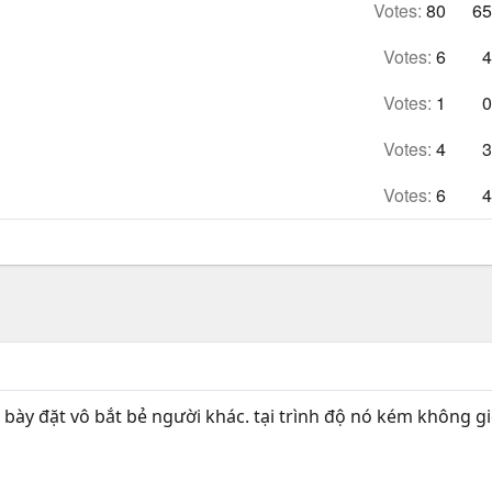
Votes:
80
65
Votes:
6
4
Votes:
1
0
Votes:
4
3
Votes:
6
4
 bày đặt vô bắt bẻ người khác. tại trình độ nó kém không gi