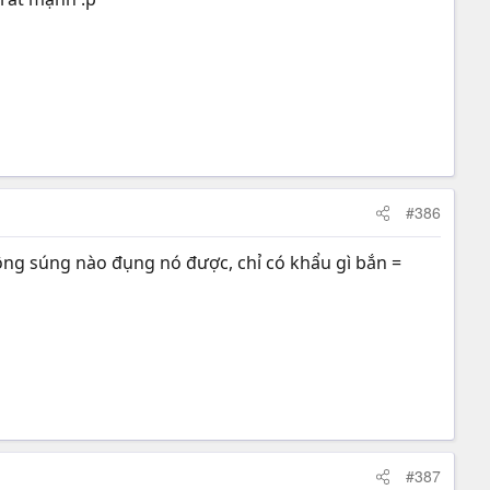
#386
không súng nào đụng nó được, chỉ có khẩu gì bắn =
#387