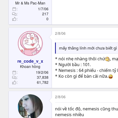
Mr & Ms Pac-Man
1/7/06
217
0
2/8/06
mấy thằng lính mới chưa biết gì 
* nói nhẹ nhàng thôi chứ
, m
re_code_v_x
* Người bầu : 101.
Khoan hồng
* Nemesis : 64 phiếu - chiếm tỷ 
19/2/06
* Ko còn gì để bàn cãi nữa.
37,838
61,782
2/8/06
nói về tốc độ, nemesis cũng th
nemesis nhiều