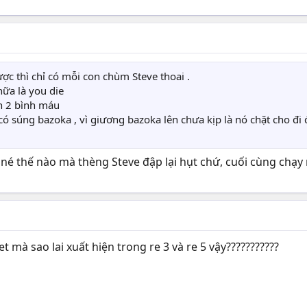
c thì chỉ có mỗi con chùm Steve thoai .
nữa là you die
ốn 2 bình máu
ó súng bazoka , vì giương bazoka lên chưa kịp là nó chặt cho đi đ
 né thế nào mà thèng Steve đập lại hụt chứ, cuối cùng chạy 
t mà sao lai xuất hiện trong re 3 và re 5 vậy???????????