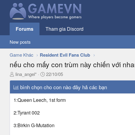
Forums
Tham gia Discord
New posts
Game Khác
Resident Evil Fans Club
nếu cho mấy con trùm này chiến với nha
T
N
lina_angel*
22/10/05
h
g
r
bình chọn cho con nào đây hả các bạn
à
e
y
a
g
1:Queen Leech, 1st form
d
ử
s
i
2:Tyrant 002
t
a
3:Birkin G-Mutation
r