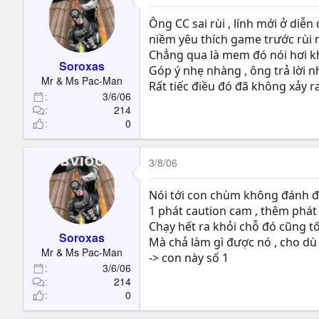
Ông CC sai rùi , lính mới ở diễn
niềm yêu thích game trước rùi m
Chẳng qua là mem đó nói hơi k
Soroxas
Góp ý nhẹ nhàng , ông trả lời n
Mr & Ms Pac-Man
Rất tiếc điều đó đã không xảy ra
3/6/06
214
0
3/8/06
Nói tới con chùm không đánh đư
1 phát caution cam , thêm phát
Chạy hết ra khỏi chỗ đó cũng 
Soroxas
Mà chả làm gì được nó , cho dù 
Mr & Ms Pac-Man
-> con này số 1
3/6/06
214
0