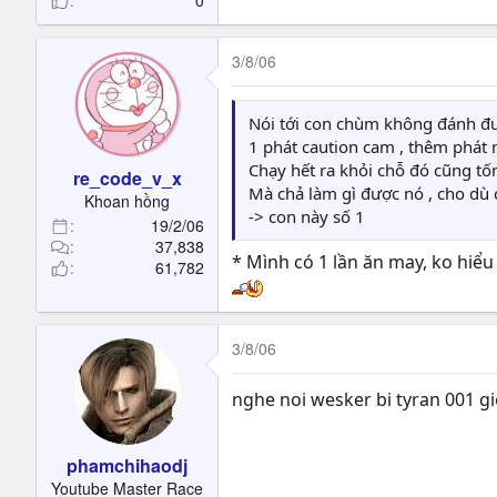
0
3/8/06
Nói tới con chùm không đánh đượ
1 phát caution cam , thêm phát 
Chạy hết ra khỏi chỗ đó cũng t
re_code_v_x
Mà chả làm gì được nó , cho dù c
Khoan hồng
-> con này số 1
19/2/06
37,838
* Mình có 1 lần ăn may, ko hiểu
61,782
3/8/06
nghe noi wesker bi tyran 001 gie
phamchihaodj
Youtube Master Race