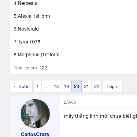
t
4:Nemesis
e
r
5:Alexia 1st form
6:Nosferatu
7:Tyrant 078
8:Morpheus (1st form
Total voters
122
Trước
1
…
18
19
20
21
22
Tiếp
2/8/06
mấy thằng lính mới chưa biết gì
CarlosCrazy