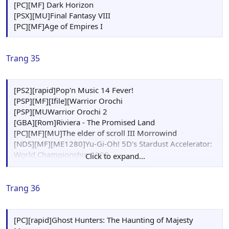
[PC][MF] Dark Horizon
[PSX][MU]Final Fantasy VIII
[PC][MF]Age of Empires I
Trang 35
[PS2][rapid]Pop'n Music 14 Fever!
[PSP][MF][Ifile][Warrior Orochi
[PSP][MUWarrior Orochi 2
[GBA][Rom]Riviera - The Promised Land
[PC][MF][MU]The elder of scroll III Morrowind
[NDS][MF][ME1280]Yu-Gi-Oh! 5D's Stardust Accelerator:
World Championship 2009
Click to expand...
[PC][MU]Blood - Over
[PS2][MU]Dragon Ball Z: Sagas
[PC][MU]The elder of scroll III Morrowind
Trang 36
[Xbox][MU]Fable I The Lost Chapters
[PS2][Rapid]Samurai Warriors : Xtreme Legends
[PC][MU]Magical Battle Arena
[PC][rapid]Ghost Hunters: The Haunting of Majesty