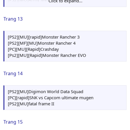
Click to expand...
[PS2][MU]Harvest Moon - Save The Homeland
[PS2][MF]HARVEST MOON : A WONDERFUL LIFE
[PS2][MU]Naruto: Uzumaki Chronicles 1
Trang 13
[PS2][MF]Naruto: Uzumaki Chronicles 2
[PS2][MU][rapid]Monster Rancher 3
[PS2][MF][MU]Monster Rancher 4
[PC][MU][Rapid]Crashday
[Ps2][MU][Rapid]Monster Rancher EVO
Trang 14
[PS2][MU]Digimon World Data Squad
[PC][rapid]SNK vs Capcom ultimate mugen
[PS2][MU]fatal frame II
Trang 15