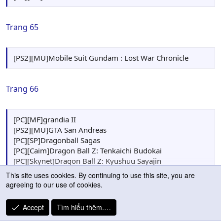
Trang 65
[PS2][MU]Mobile Suit Gundam : Lost War Chronicle
Trang 66
[PC][MF]grandia II
[PS2][MU]GTA San Andreas
[PC][SP]Dragonball Sagas
[PC][Caim]Dragon Ball Z: Tenkaichi Budokai
[PC][Skynet]Dragon Ball Z: Kyushuu Sayajin
[PC][Caim]DragonBall Z: The Legend of Radditz
This site uses cookies. By continuing to use this site, you are
[PC][Sp]World Warriors X
Click to expand...
agreeing to our use of cookies.
[PC][Zidu]Jump Tamashii Stars X2
[PC][MF][Dragon ball Z
Accept
Tìm hiểu thêm.…
[PC][MF]Big power
Trang 67