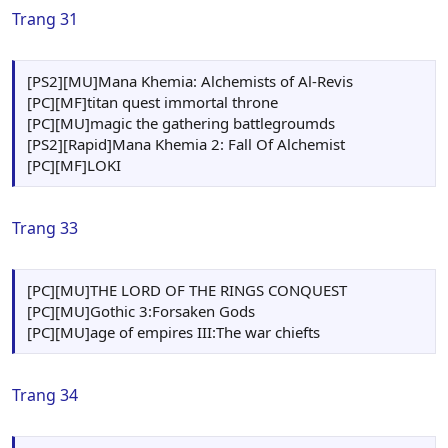
Trang 31
[PS2][MU]Mana Khemia: Alchemists of Al-Revis
[PC][MF]titan quest immortal throne
[PC][MU]magic the gathering battlegroumds
[PS2][Rapid]Mana Khemia 2: Fall Of Alchemist
[PC][MF]LOKI
Trang 33
[PC][MU]THE LORD OF THE RINGS CONQUEST
[PC][MU]Gothic 3:Forsaken Gods
[PC][MU]age of empires III:The war chiefts
Trang 34