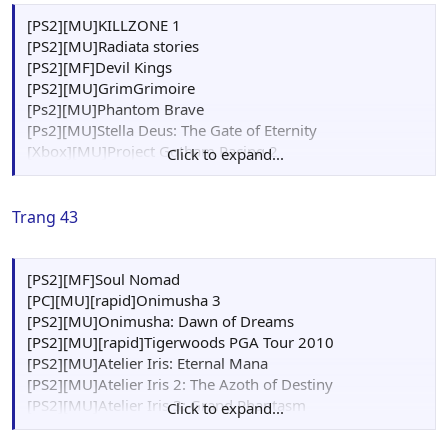
[PS2][MU]KILLZONE 1
[PS2][MU]Radiata stories
[PS2][MF]Devil Kings
[PS2][MU]GrimGrimoire
[Ps2][MU]Phantom Brave
[Ps2][MU]Stella Deus: The Gate of Eternity
[Xbox][MU]Project Gotham Racing 2
Click to expand...
[Ps2][MF]Yu-Gi-Oh! GX: The Beginning of Destiny
Trang 43
[PS2][MF]Soul Nomad
[PC][MU][rapid]Onimusha 3
[PS2][MU]Onimusha: Dawn of Dreams
[PS2][MU][rapid]Tigerwoods PGA Tour 2010
[PS2][MU]Atelier Iris: Eternal Mana
[PS2][MU]Atelier Iris 2: The Azoth of Destiny
[PS2][MU]Atelier Iris 3: Grand Phantasm
Click to expand...
[PS2][MU]Mana Khemia: Alchemists of Al-Revis
[PS2][MU]Mana Khemia 2: Fall of Alchemy