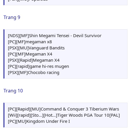
Trang 9
[NDS][MF]Shin Megami Tensei - Devil Survivor
[PC][MF]megaman x8
[PSX][MU]Vanguard Bandits
[PC][MF]Megaman X4
[PSX][Rapid]Megaman X4
[PC][rapid]game hi-res mugen
[PSX][MF]Chocobo racing
Trang 10
[PC][Rapid][MU]Command & Conquer 3 Tiberium Wars
[Wii][rapid][Sto...][Hot...]Tiger Woods PGA Tour 10[PAL]
[PC][MU]Kingdom Under Fire I