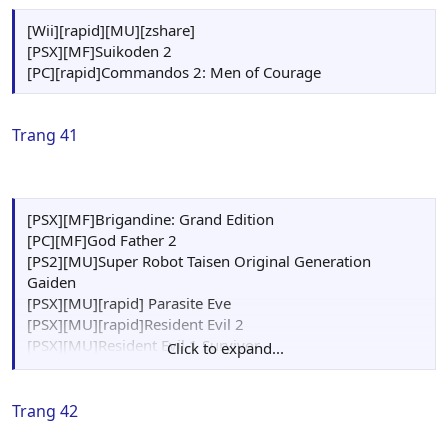
[Wii][rapid][MU][zshare]
[PSX][MF]Suikoden 2
[PC][rapid]Commandos 2: Men of Courage
Trang 41
[PSX][MF]Brigandine: Grand Edition
[PC][MF]God Father 2
[PS2][MU]Super Robot Taisen Original Generation
Gaiden
[PSX][MU][rapid] Parasite Eve
[PSX][MU][rapid]Resident Evil 2
[PSX][MU]Resident Evil 1 Survivor
Click to expand...
[Ps2][rapid]FIFA 10
Trang 42