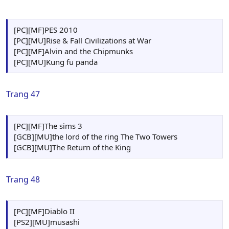
[PC][MF]PES 2010
[PC][MU]Rise & Fall Civilizations at War
[PC][MF]Alvin and the Chipmunks
[PC][MU]Kung fu panda
Trang 47
[PC][MF]The sims 3
[GCB][MU]the lord of the ring The Two Towers
[GCB][MU]The Return of the King
Trang 48
[PC][MF]Diablo II
[PS2][MU]musashi