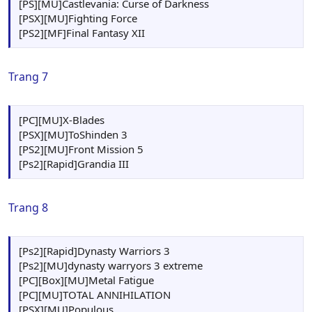
[PS][MU]Castlevania: Curse of Darkness
[PSX][MU]Fighting Force
[PS2][MF]Final Fantasy XII
Trang 7
[PC][MU]X-Blades
[PSX][MU]ToShinden 3
[PS2][MU]Front Mission 5
[Ps2][Rapid]Grandia III
Trang 8
[Ps2][Rapid]Dynasty Warriors 3
[Ps2][MU]dynasty warryors 3 extreme
[PC][Box][MU]Metal Fatigue
[PC][MU]TOTAL ANNIHILATION
[PSX][MU]Populous