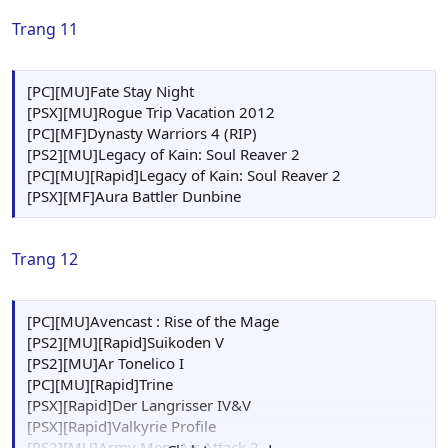
Trang 11
[PC][MU]Fate Stay Night
[PSX][MU]Rogue Trip Vacation 2012
[PC][MF]Dynasty Warriors 4 (RIP)
[PS2][MU]Legacy of Kain: Soul Reaver 2
[PC][MU][Rapid]Legacy of Kain: Soul Reaver 2
[PSX][MF]Aura Battler Dunbine
Trang 12
[PC][MU]Avencast : Rise of the Mage
[PS2][MU][Rapid]Suikoden V
[PS2][MU]Ar Tonelico I
[PC][MU][Rapid]Trine
[PSX][Rapid]Der Langrisser IV&V
[PSX][Rapid]Valkyrie Profile
[PS2][MU]Army Men: Air Attack 2