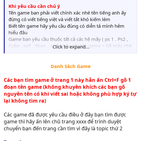
Khi yêu cầu cần chú ý
Tên game bạn phải viết chính xác nhé tên tiếng anh ấy
đừng có viết tiếng việt và viết tắt khó kiếm lém
Biết tên game hãy yêu cầu đùng có diễn tả mình hẻm
hiểu đâu
Game bạn yêu cầu thuộc tất cả các hệ mấy ( ps 1 . Ps2 ,
Cube , will . Xbox ...) nên hãy ghi tên game + hệ máy nhé
Click to expand...
Link thì mình kiếm được link nào sẽ đưa link đó ( chủ yếu
là MU , Rapid )
Danh Sách Game​
Lưu Ý:Mình không nhận tìm game bị cấm hoặc game xxx
trừ game PC
Các bạn tìm game ở trang 1 này hẫn ấn Ctrl+F gõ 1
va
đoạn tên game (không khuyên khích các bạn gõ
nguyên tên có khi viết sai hoặc không phù hợp ký tự
lại không tìm ra)
Các game đã được yêu cầu điều ở đây bạn tìm được
game thì hãy ấn lên chũ trang xxxx để trình duyệt
chuyển bạn đến trang cần tìm vì đây là topic thứ 2