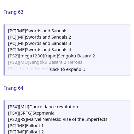
Trang 63
[PC][MF]Swords and Sandals
[PC][MF]Swords and Sandals 2
[PC][MF]Swords and Sandals 3
[PC][MF]Swords and Sandals 4
[PS2][mega1280][rapid]Sengoku Basara 2
[PS2][MU]Sengoku Basara 2 Heroes
[Ps2][hotfile]Dance Dance Revolution
Click to expand...
[Ps2][MU][rapid]Gitaroo Man
Trang 64
[PSX][MU]Dance dance revolution
[PSX][SRFG]Stepmania
[PS2][RS]Marvel Nemesis: Rise of the Imperfects
[PC][MF]Fallout 1
[PC][MF]Fallout 2