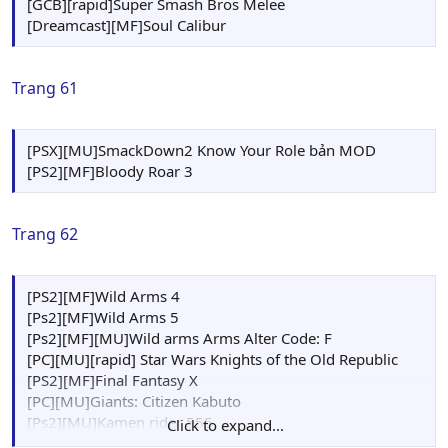
[GCB][rapid]Super Smash Bros Melee
[Dreamcast][MF]Soul Calibur
Trang 61
[PSX][MU]SmackDown2 Know Your Role bản MOD
[PS2][MF]Bloody Roar 3
Trang 62
[PS2][MF]Wild Arms 4
[Ps2][MF]Wild Arms 5
[Ps2][MF][MU]Wild arms Arms Alter Code: F
[PC][MU][rapid] Star Wars Knights of the Old Republic
[PS2][MF]Final Fantasy X
[PC][MU]Giants: Citizen Kabuto
[Ps2][MU]Kamen rider 555
Click to expand...
[PS2][MU][mega1280]Final Fantasy VII Dirge of Cerberus