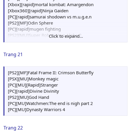
[Xbox][rapid]mortal kombat: Amargendon
[Xbox360][rapid]Ninja Gaiden
[PC][rapid]samurai shodown vs m.u.g.e.n
[PS2][MF]Odin Sphere
[PC][rapid]mugen fighting
[PS2][MU]Super Robot Wars Alpha 2
Click to expand...
[Xbox][MU]Nịna Gaiden: Black
Trang 21
[PS2][MF]Fatal Frame II: Crimson Butterfly
[PSX][MU]Monkey magic
[PC][MU][Rapid]Stranger
[PC][rapid]Divine Divinity
[PS2][MU]God Hand
[PC][MU]Watchmen:The end is nigh part 2
[PC][MU]Dynasty Warriors 4
Trang 22