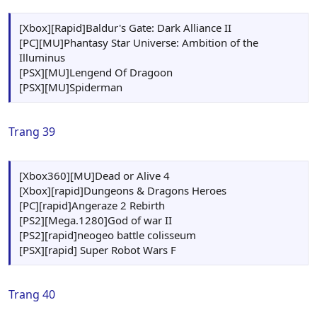
[Xbox][Rapid]Baldur's Gate: Dark Alliance II
[PC][MU]Phantasy Star Universe: Ambition of the
Illuminus
[PSX][MU]Lengend Of Dragoon
[PSX][MU]Spiderman
Trang 39
[Xbox360][MU]Dead or Alive 4
[Xbox][rapid]Dungeons & Dragons Heroes
[PC][rapid]Angeraze 2 Rebirth
[PS2][Mega.1280]God of war II
[PS2][rapid]neogeo battle colisseum
[PSX][rapid] Super Robot Wars F
Trang 40