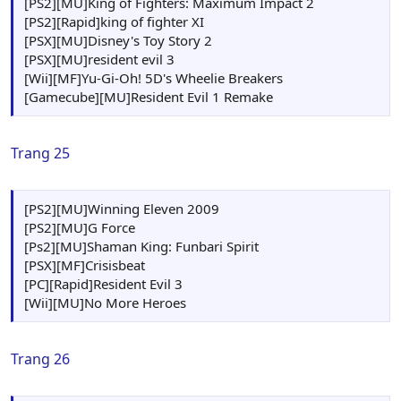
[PS2][MU]King of Fighters: Maximum Impact 2
[PS2][Rapid]king of fighter XI
[PSX][MU]Disney's Toy Story 2
[PSX][MU]resident evil 3
[Wii][MF]Yu-Gi-Oh! 5D's Wheelie Breakers
[Gamecube][MU]Resident Evil 1 Remake
Trang 25
[PS2][MU]Winning Eleven 2009
[PS2][MU]G Force
[Ps2][MU]Shaman King: Funbari Spirit
[PSX][MF]Crisisbeat
[PC][Rapid]Resident Evil 3
[Wii][MU]No More Heroes
Trang 26