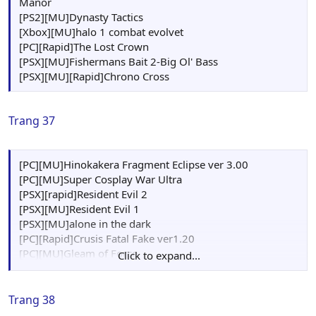
[PC][Rapid]Fatal Fake
Manor
[PC][MU]SoulSaber
[PS2][MU]Dynasty Tactics
[Xbox][MU]halo 1 combat evolvet
[PC][Rapid]The Lost Crown
[PSX][MU]Fishermans Bait 2-Big Ol' Bass
[PSX][MU][Rapid]Chrono Cross
Trang 37
[PC][MU]Hinokakera Fragment Eclipse ver 3.00
[PC][MU]Super Cosplay War Ultra
[PSX][rapid]Resident Evil 2
[PSX][MU]Resident Evil 1
[PSX][MU]alone in the dark
[PC][Rapid]Crusis Fatal Fake ver1.20
[PC][MU]Gleam of Force
Click to expand...
[PC][MU]rapid]GuardianHeroinesFinal
[PC][MF][MU][rapid]Dragon ball Z Budukai 3
Trang 38