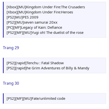
[Xbox][MU]Kingdom Under Fire:The Crusaders
[Xbox][MU]Kingdom Under Fire:Heroes
[PS2]MU]PES 2009
[PS2][MU]seven samurai 20xx
[PC][MF]Legacy of Kain: Defiance
[PS2][MF][MU]Yugi oh! The duelist of the rose
Trang 29
[PS2][rapid]Tenchu : Fatal Shadow
[PS2][rapid]he Grim Adventures of Billy & Mandy
Trang 30
[PS2][MF][MU]Fate/unlimited code