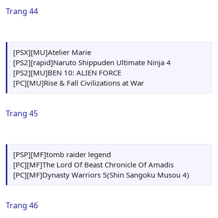
[Ps2][MF][MU]Makai Kingdom: Chronicles of the Sacred
Trang 44
Tome
[PS2][MU]La Pucelle: Tactics
[PS2][MU]Magna Carta: Tears of Blood
[PC][rapid]Full Metal Sister Marilu
[PSX][MU]Atelier Marie
[PS2][rapid]Naruto Shippuden Ultimate Ninja 4
[PS2][MU]BEN 10: ALIEN FORCE
[PC][MU]Rise & Fall Civilizations at War
Trang 45
[PSP][MF]tomb raider legend
[PC][MF]The Lord Of Beast Chronicle Of Amadis
[PC][MF]Dynasty Warriors 5(Shin Sangoku Musou 4)
Trang 46