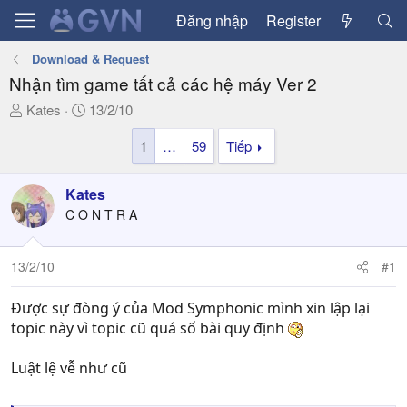
Đăng nhập
Register
Download & Request
Nhận tìm game tất cả các hệ máy Ver 2
T
N
Kates
13/2/10
h
g
1
…
59
Tiếp
r
à
e
y
a
g
Kates
d
ử
C O N T R A
s
i
t
a
13/2/10
#1
r
t
Được sự đòng ý của Mod Symphonic mình xin lập lại
e
topic này vì topic cũ quá số bài quy định
r
Luật lệ vễ như cũ