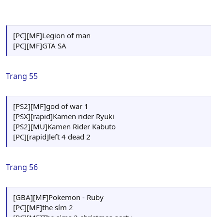
[PC][MF]Legion of man
[PC][MF]GTA SA
Trang 55
[PS2][MF]god of war 1
[PSX][rapid]Kamen rider Ryuki
[PS2][MU]Kamen Rider Kabuto
[PC][rapid]left 4 dead 2
Trang 56
[GBA][MF]Pokemon - Ruby
[PC][MF]the sím 2