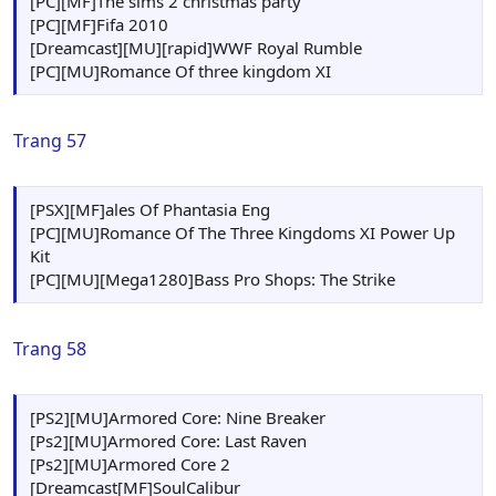
[PC][MF]The sims 2 christmas party
[PC][MF]Fifa 2010
[Dreamcast][MU][rapid]WWF Royal Rumble
[PC][MU]Romance Of three kingdom XI
Trang 57
[PSX][MF]ales Of Phantasia Eng
[PC][MU]Romance Of The Three Kingdoms XI Power Up
Kit
[PC][MU][Mega1280]Bass Pro Shops: The Strike
Trang 58
[PS2][MU]Armored Core: Nine Breaker
[Ps2][MU]Armored Core: Last Raven
[Ps2][MU]Armored Core 2
[Dreamcast[MF]SoulCalibur