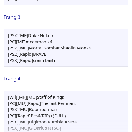
Trang 3
[PSX][MF]Duke Nukem
[PC][MF]megaman x4
[PS2][MU]Mortal Kombat Shaolin Monks
[PS2][Rapid]BRAVE
[PSX][Rapid]crash bash
Trang 4
[Wii][MF][MU]Staff of Kings
[PC][MU][Rapid]The last Remnant
[PSX][MU]Boomberman
[PC][Rapid]Pes6(RIP)+(FULL)
[PSX][MU]Digimon Rumble Arena
[PSX][MU]G-Darius NTSC-J