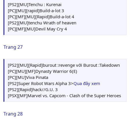
[PS2][MU]Tenchu : Kurenai
[PC][MU][rapid]Build-a-lot 3
[PC][MF][MU][Rapid]Build-a-lot 4
[PS2][MU]tenchu Wrath of heaven
[PC][MF][MU]Devil May Cry 4
Trang 27
[PS2][MU][Rapid]burout :revenge với Burout :Takedown
[PC][MU][MF]Dynasty Warrior 6(E)
[PC][MU]Viva Pinata
[PS2]Super Robot Wars Alpha 3>
Qua đây xem
[PS2][Rapid]hack//G.U. 3
[PSX][MF]Marvel vs. Capcom - Clash of the Super Heroes
Trang 28