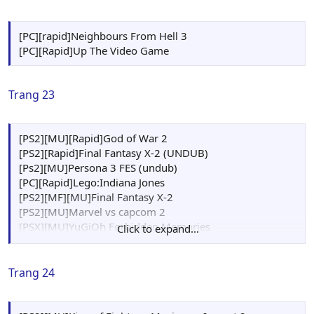
[PC][rapid]Neighbours From Hell 3
[PC][Rapid]Up The Video Game
Trang 23
[PS2][MU][Rapid]God of War 2
[PS2][Rapid]Final Fantasy X-2 (UNDUB)
[Ps2][MU]Persona 3 FES (undub)
[PC][Rapid]Lego:Indiana Jones
[PS2][MF][MU]Final Fantasy X-2
[PS2][MU]Marvel vs capcom 2
[PSX][MU]YuGiOh Forbidden Memories
Click to expand...
[PSX][MU]Final Fantasy IX
Trang 24