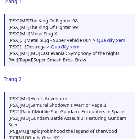
Trang 1
[PSX][MF]The King Of Fighter 98
[PSX][MF]The King Of Fighter 99
[PSX][MU]Metal Slug X
[PSX][...]Metal Slug - Super Vehicle 001 >
Qua đây xem
[PSX][...]Destrega >
Qua đây xem
[PSX][MF][MU]Castlevania : Symphony of the nights
[Wii][Rapid]Super Smash Bros. Braw
Trang 2
[PSX][MU]Herc's Adventure
[PSX][MU]Samurai Shodown's Warrior Rage II
[PS2][Rapid]Mobile Suit Gundam: Encounters in Space
[PS2][MU]Gundam Battle Assault 3: Featuring Gundam
Seed
[PC][MU][rapid]robinhood the legend of sherwood
[PC][MU]Guilty Gear XX