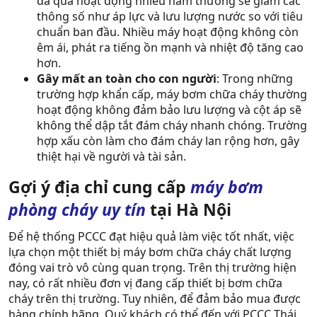
đã qua hoạt động nhiều năm thường sẽ giảm các
thông số như áp lực và lưu lượng nước so với tiêu
chuẩn ban đầu. Nhiều máy hoạt động không còn
êm ái, phát ra tiếng ồn mạnh và nhiệt độ tăng cao
hơn.
Gây mất an toàn cho con người
: Trong những
trường hợp khẩn cấp, máy bơm chữa cháy thường
hoạt động không đảm bảo lưu lượng và cột áp sẽ
không thể dập tắt đám cháy nhanh chóng. Trường
hợp xấu còn làm cho đám cháy lan rộng hơn, gây
thiệt hại về người và tài sản.
Gợi ý địa chỉ cung cấp
máy bơm
phòng cháy uy tín
tại Hà Nội
Để hệ thống PCCC đạt hiệu quả làm việc tốt nhất, việc
lựa chọn một thiết bị máy bơm chữa cháy chất lượng
đóng vai trò vô cùng quan trọng. Trên thị trường hiện
nay, có rất nhiều đơn vị đang cấp thiết bị bơm chữa
cháy trên thị trường. Tuy nhiên, để đảm bảo mua được
hàng chính hãng, Quý khách có thể đến với PCCC Thái