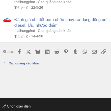
thaihungphat
Các quảng cáo khác
22/5/26
Trả lời
0
Đánh giá chi tiết bơm chữa cháy sử dụng động cơ
diesel: Ưu, nhược điểm
thaihungphat
Các quảng cáo khác
14/4/26
Trả lời
0
Facebook
X
Bluesky
LinkedIn
Reddit
Pinterest
Tumblr
WhatsApp
Email
Li
Share:
Các quảng cáo khác
Chọn giao diện