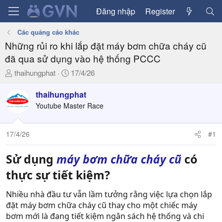
Đăng nhập
Register
Các quảng cáo khác
Những rủi ro khi lắp đặt máy bơm chữa cháy cũ
đã qua sử dụng vào hệ thống PCCC
T
N
thaihungphat
17/4/26
h
g
r
à
thaihungphat
e
y
Youtube Master Race
a
g
d
ử
17/4/26
#1
s
i
t
a
Sử dụng
máy bơm chữa cháy cũ
có
r
thực sự tiết kiệm?
t
e
Nhiều nhà đầu tư vẫn lầm tưởng rằng việc lựa chọn lắp
r
đặt máy bơm chữa cháy cũ thay cho một chiếc máy
bơm mới là đang tiết kiệm ngân sách hệ thống và chi