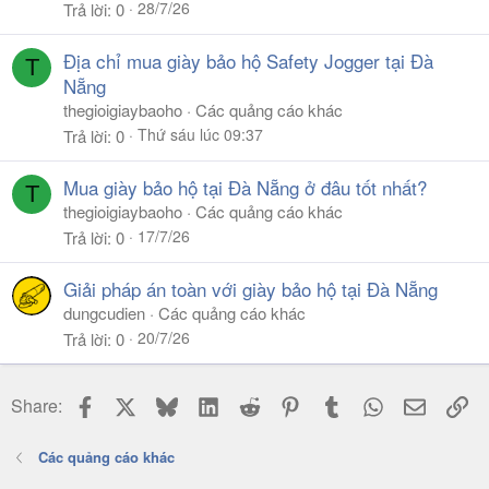
28/7/26
Trả lời
0
Địa chỉ mua giày bảo hộ Safety Jogger tại Đà
T
Nẵng
thegioigiaybaoho
Các quảng cáo khác
Thứ sáu lúc 09:37
Trả lời
0
Mua giày bảo hộ tại Đà Nẵng ở đâu tốt nhất?
T
thegioigiaybaoho
Các quảng cáo khác
17/7/26
Trả lời
0
Giải pháp án toàn với giày bảo hộ tại Đà Nẵng
dungcudien
Các quảng cáo khác
20/7/26
Trả lời
0
Facebook
X
Bluesky
LinkedIn
Reddit
Pinterest
Tumblr
WhatsApp
Email
Li
Share:
Các quảng cáo khác