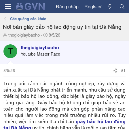
Đăng nhập
Register
Các quảng cáo khác
Nơi bán giày bảo hộ lao động uy tín tại Đà Nẵng
T
N
thegioigiaybaoho
8/5/26
h
g
r
à
thegioigiaybaoho
T
e
y
Youtube Master Race
a
g
d
ử
8/5/26
#1
s
i
t
a
Trong bối cảnh các ngành công nghiệp, xây dựng và
r
sản xuất tại Đà Nẵng phát triển mạnh, nhu cầu sử dụng
t
thiết bị bảo hộ lao động, đặc biệt là giày bảo hộ, ngày
e
càng gia tăng. Giày bảo hộ không chỉ giúp bảo vệ an
r
toàn cho người lao động mà còn góp phần nâng cao
hiệu quả làm việc trong môi trường nhiều rủi ro. Tuy
nhiên, việc tìm kiếm địa chỉ bán
giày bảo hộ lao động
tại Đà Nẵng
uy tín, chính hãng vẫn là mối quan tâm của