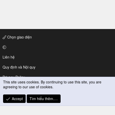
Chọn giao diện
Liên hệ
Quy định và Nội quy
Privacy Policy
This site uses cookies. By continuing to use this site, you are
agreeing to our use of cookies.
Trợ giúp
R
Accept
Tìm hiểu thêm.…
S
S