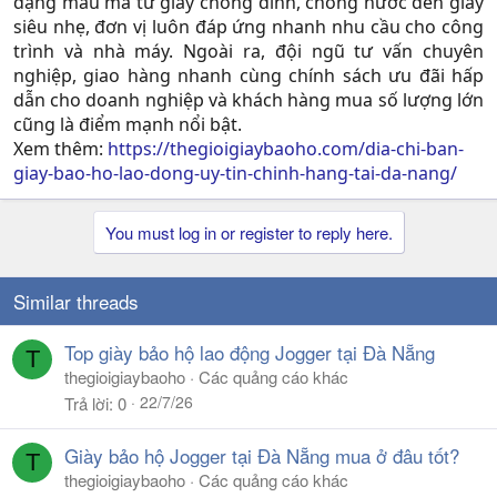
dạng mẫu mã từ giày chống đinh, chống nước đến giày
siêu nhẹ, đơn vị luôn đáp ứng nhanh nhu cầu cho công
trình và nhà máy. Ngoài ra, đội ngũ tư vấn chuyên
nghiệp, giao hàng nhanh cùng chính sách ưu đãi hấp
dẫn cho doanh nghiệp và khách hàng mua số lượng lớn
cũng là điểm mạnh nổi bật.​
Xem thêm:
https://thegioigiaybaoho.com/dia-chi-ban-
giay-bao-ho-lao-dong-uy-tin-chinh-hang-tai-da-nang/
You must log in or register to reply here.
Similar threads
Top giày bảo hộ lao động Jogger tại Đà Nẵng
T
thegioigiaybaoho
Các quảng cáo khác
22/7/26
Trả lời
0
Giày bảo hộ Jogger tại Đà Nẵng mua ở đâu tốt?
T
thegioigiaybaoho
Các quảng cáo khác