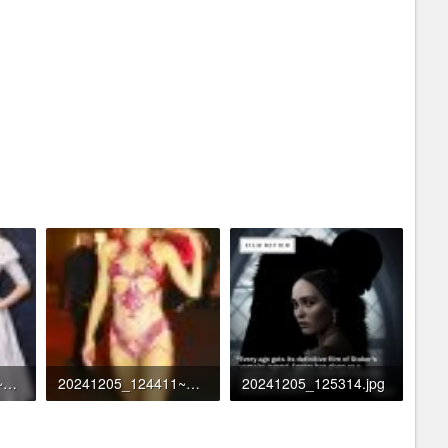
20241205_124635~01.jpg
20241205_124411~01.jpg
20241205_125314.jpg
6
289 KB · Đọc: 465
731.7 KB · Đọc: 485