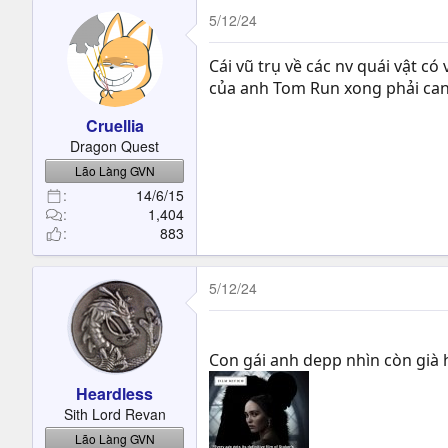
5/12/24
Cái vũ trụ về các nv quái vật c
của anh Tom Run xong phải ca
Cruellia
Dragon Quest
Lão Làng GVN
14/6/15
1,404
883
5/12/24
Con gái anh depp nhìn còn già
Heardless
Sith Lord Revan
Lão Làng GVN