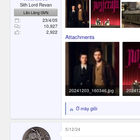
t
Sith Lord Revan
e
Lão Làng GVN
r
23/4/05
10,927
2,922
Attachments
20241203_160346.jpg
20241
431.1 KB · Đọc: 544
326.9 
Ờ mày giỏi
R
e
a
c
5/12/24
t