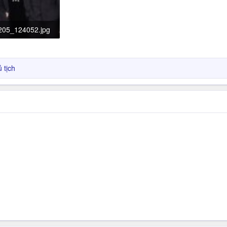
205_124052.jpg
KB · Đọc: 487
 tịch