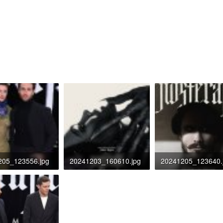
205_123556.jpg
20241203_160610.jpg
20241205_123640.
KB · Đọc: 516
75.2 KB · Đọc: 483
190.7 KB · Đọc: 49