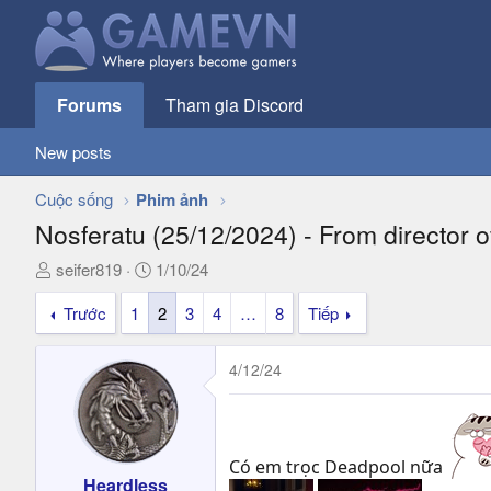
Forums
Tham gia Discord
New posts
Cuộc sống
Phim ảnh
Nosferatu (25/12/2024) - From director 
T
N
seifer819
1/10/24
h
g
Trước
1
2
3
4
…
8
Tiếp
r
à
e
y
a
g
4/12/24
d
ử
s
i
t
a
Có em trọc Deadpool nữa
r
Heardless