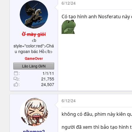
6/12/24
Có tạo hình anh Nosferatu này 
Ờ mày giỏi
<b
style="color:red">Chá
u ngoan bác Hồ</b>
GameOver
Lão Làng GVN
1/1/11
21,755
24,507
6/12/24
không có đâu, phim này kiên qu
người đã xem thì bảo tạo hình t
pikeman2