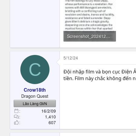
Screenshot_20241205-180256_X~01.jpg
253.3 KB · Đọc: 472
5/12/24
C
Đội nhập film và bọn cục Điện Ả
tiền. Film này chắc không đến
Crow18th
Dragon Quest
Lão Làng GVN
16/2/09
1,410
607