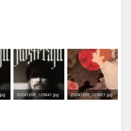
jpg
20241205_123641.jpg
20241205_123621.jpg
7
206.7 KB · Đọc: 499
176.1 KB · Đọc: 493