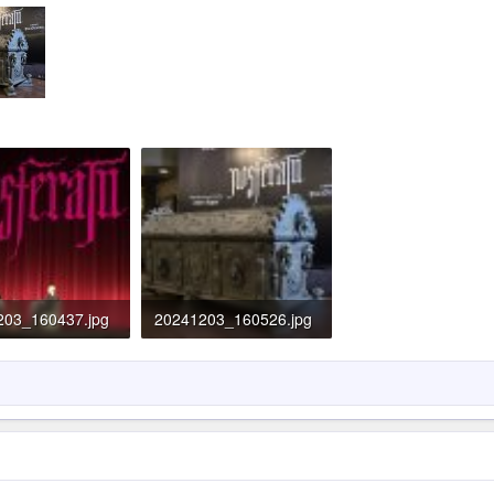
203_160437.jpg
20241203_160526.jpg
KB · Đọc: 545
415.9 KB · Đọc: 545