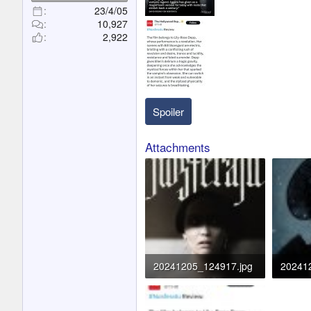
23/4/05
10,927
2,922
Spoiler
Attachments
20241205_124917.jpg
20241
193.5 KB · Đọc: 465
184.7 