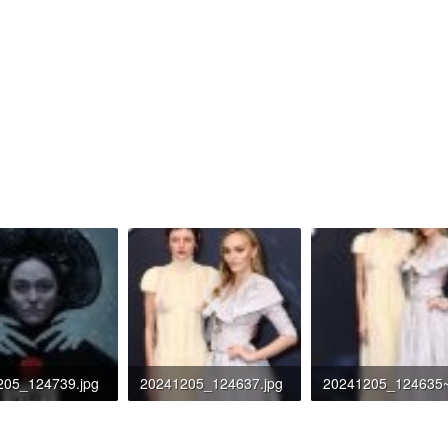
205_124739.jpg
20241205_124637.jpg
KB · Đọc: 460
263.7 KB · Đọc: 472
224.3 KB · Đọc: 46