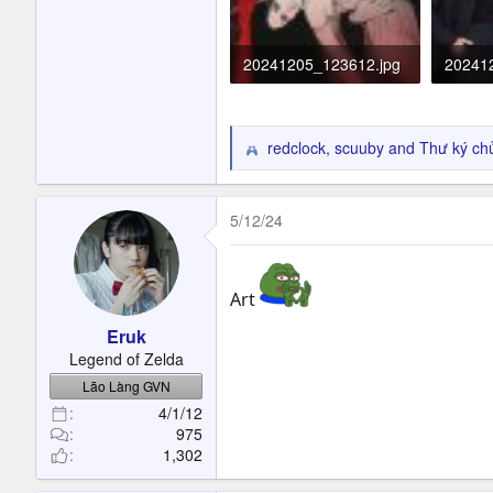
20241205_123612.jpg
20241
184.7 KB · Đọc: 498
105.4 
redclock
,
scuuby
and
Thư ký chủ
R
e
a
c
5/12/24
t
i
o
Art
n
s
Eruk
:
Legend of Zelda
Lão Làng GVN
4/1/12
975
1,302