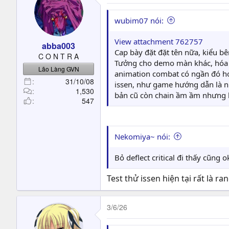
wubim07 nói:
View attachment 762757
abba003
Cap bày đặt đặt tên nữa, kiểu bê
C O N T R A
Tưởng cho demo màn khác, hóa r
Lão Làng GVN
animation combat có ngần đó hơi 
31/10/08
issen, như game hướng dẫn là n
1,530
bản cũ còn chain ầm ầm nhưng 
547
Nekomiya~ nói:
Bỏ deflect critical đi thấy cũng
Test thử issen hiện tại rất là ra
3/6/26