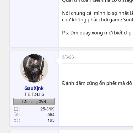
Quái thì toàn Gemma cỏ ở stag
Nói chung cái mình lo sợ nhất 
chứ không phải chơi game Souls 
P.s: Đm quay xong mới biết clip 
3/6/26
Đánh đấm cũng ổn phết mà đồ
GauXjnk
T.E.T.Я.I.S
Lão Làng GVN
25/3/09
554
195