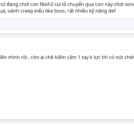
 chứ đang chơi con Nioh3 cùi lỏ chuyển qua con này chơi xong
́, oánh creep kiểu like boss, rất nhiều kỹ năng def
n mình rồi , còn ai chê kiếm cầm 1 tay k lực thì có nút ché