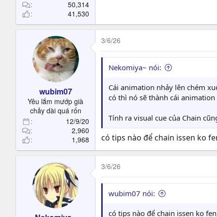
50,314
41,530
3/6/26
Nekomiya~ nói:
Cái animation nhảy lên chém xuốn
wubim07
có thì nó sẽ thành cái animatio
Yêu lắm mướp già
chảy dài quá rốn
Tính ra visual cue của Chain cũn
12/9/20
2,960
có tips nào để chain issen ko fe
1,968
3/6/26
wubim07 nói:
có tips nào để chain issen ko fe