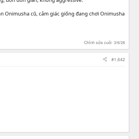
g, đòn đơn giản, không aggressive.
phần Onimusha cũ, cảm giác giống đang chơi Onimusha
Chỉnh sửa cuối:
3/6/26
#1,642