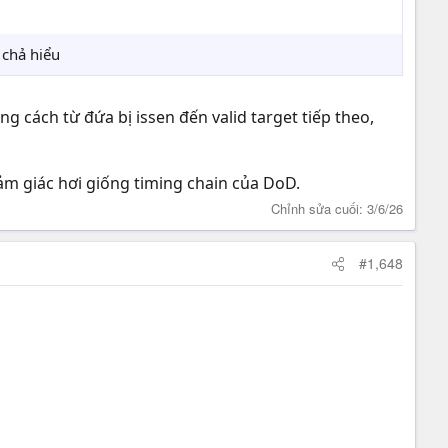
, chả hiểu
g cách từ đứa bị issen đến valid target tiếp theo,
cảm giác hơi giống timing chain của DoD.
Chỉnh sửa cuối:
3/6/26
#1,648