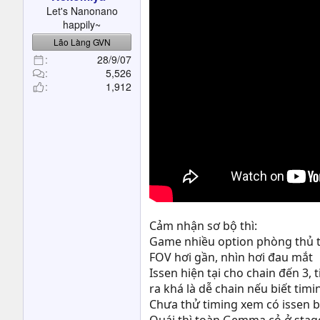
t
Let's Nanonano
e
happily~
r
Lão Làng GVN
28/9/07
5,526
1,912
Cảm nhận sơ bộ thì:
Game nhiều option phòng thủ t
FOV hơi gần, nhìn hơi đau mắt
Issen hiện tại cho chain đến 3,
ra khá là dễ chain nếu biết tim
Chưa thử timing xem có issen b