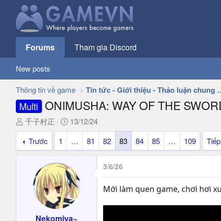
Forums
Tham gia Discord
New posts
Thông tin về game
Tin tức - Giới thiệu - 
ONIMUSHA: WAY OF THE SWORD!
Multi
T
N
千子村正
13/12/24
h
g
Trước
1
…
81
82
83
84
85
…
109
Tiếp
r
à
e
y
a
g
3/6/26
d
ử
s
i
Mới làm quen game, chơi hơi xướ
t
a
r
Nekomiya~