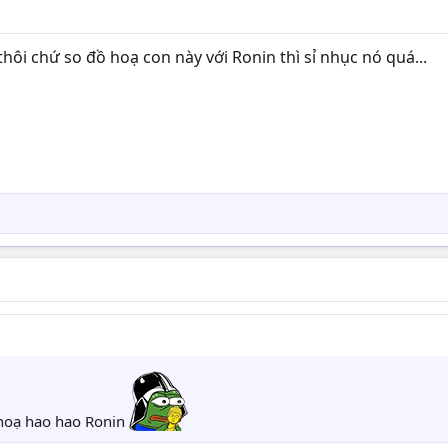
ôi chứ so đồ hoạ con này với Ronin thì sỉ nhục nó quá...
hoạ hao hao Ronin