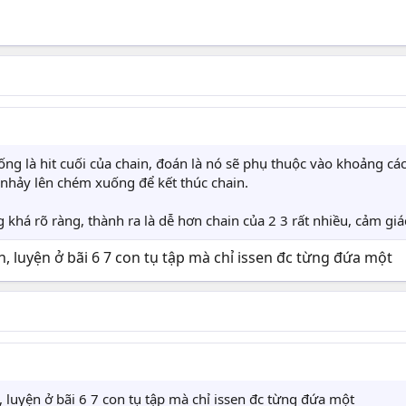
g là hit cuối của chain, đoán là nó sẽ phụ thuộc vào khoảng cách
n nhảy lên chém xuống để kết thúc chain.
g khá rõ ràng, thành ra là dễ hơn chain của 2 3 rất nhiều, cảm gi
n, luyện ở bãi 6 7 con tụ tập mà chỉ issen đc từng đứa một
n, luyện ở bãi 6 7 con tụ tập mà chỉ issen đc từng đứa một