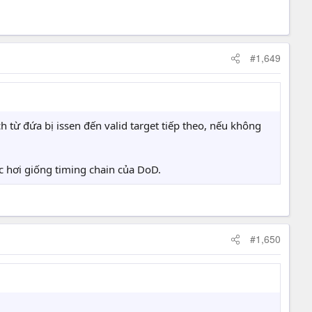
#1,649
 từ đứa bị issen đến valid target tiếp theo, nếu không
ác hơi giống timing chain của DoD.
#1,650