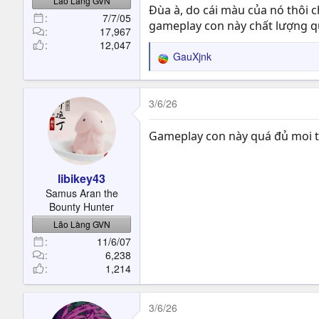
Lão Làng GVN
Đùa à, do cái màu của nó thôi
7/7/05
gameplay con này chất lượng qua
17,967
12,047
GauXjnk
R
e
a
c
3/6/26
t
i
Gameplay con này quá đủ moi tiề
o
n
s
libikey43
:
Samus Aran the
Bounty Hunter
Lão Làng GVN
11/6/07
6,238
1,214
3/6/26