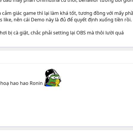
e đầu mấy phần Onimusha cũ thôi, behavior tương đối giốn
là cảm giác game thì lại làm khá tốt, tương đồng với mấy 
like, nên cái Demo này là đủ để quyết định xuống tiền rồi.
hơi bị cà giật, chắc phải setting lại OBS mà thôi lười quá
 hoạ hao hao Ronin