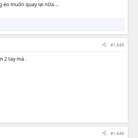
 éo muốn quay lại nữa ...
#1,645
m 2 tay mà .
#1,646