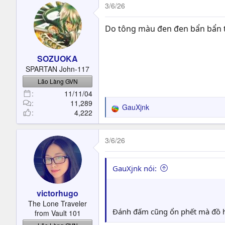
3/6/26
Do tông màu đen đen bẩn bẩn th
SOZUOKA
SPARTAN John-117
Lão Làng GVN
11/11/04
11,289
GauXjnk
R
4,222
e
a
c
3/6/26
t
i
o
GauXjnk nói:
n
s
victorhugo
:
The Lone Traveler
Đánh đấm cũng ổn phết mà đồ 
from Vault 101