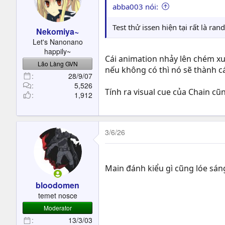
abba003 nói:
Test thử issen hiện tại rất là ra
Nekomiya~
Let's Nanonano
happily~
Cái animation nhảy lên chém xuố
Lão Làng GVN
nếu không có thì nó sẽ thành c
28/9/07
5,526
Tính ra visual cue của Chain cũ
1,912
3/6/26
Main đánh kiểu gì cũng lóe sá
bloodomen
temet nosce
Moderator
13/3/03