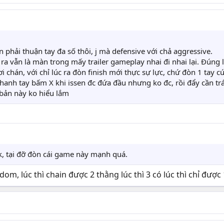
n phải thuận tay đa số thôi, j mà defensive với chả aggressive.
a vẫn là màn trong mấy trailer gameplay nhai đi nhai lại. Đúng
chán, với chỉ lúc ra đòn finish mới thực sự lực, chứ đòn 1 tay cứ 
hanh tay bấm X khi issen đc đứa đầu nhưng ko đc, rồi đẩy cần
bản này ko hiểu lắm
 ok, tại đỡ đòn cái game này mạnh quá.
ndom, lúc thì chain được 2 thằng lúc thì 3 có lúc thì chỉ được