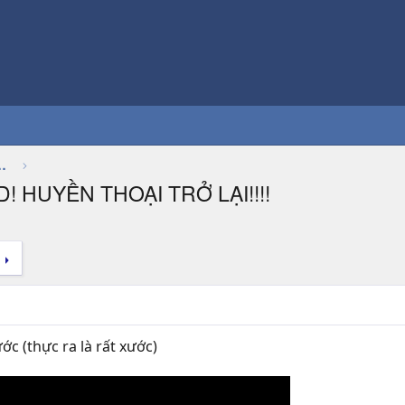
Thảo luận chung về game
 HUYỀN THOẠI TRỞ LẠI!!!!
c (thực ra là rất xước)