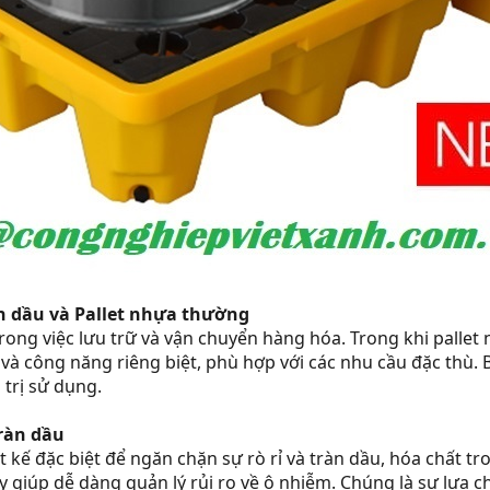
àn dầu và Pallet nhựa thường
trong việc lưu trữ và vận chuyển hàng hóa. Trong khi palle
à công năng riêng biệt, phù hợp với các nhu cầu đặc thù. Bài 
 trị sử dụng.
ràn dầu
 kế đặc biệt để ngăn chặn sự rò rỉ và tràn dầu, hóa chất tro
này giúp dễ dàng quản lý rủi ro về ô nhiễm. Chúng là sự lự