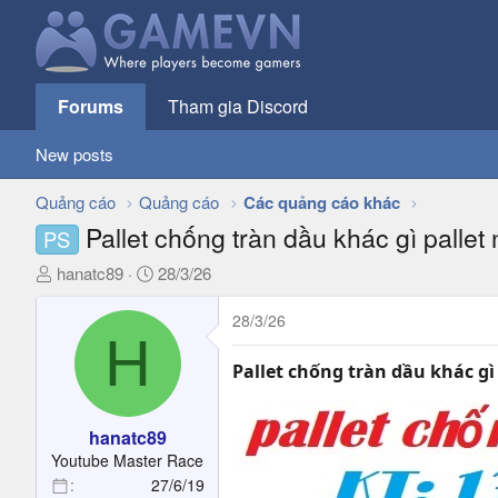
Forums
Tham gia Discord
New posts
Quảng cáo
Quảng cáo
Các quảng cáo khác
Pallet chống tràn dầu khác gì palle
PS
T
N
hanatc89
28/3/26
h
g
r
à
28/3/26
H
e
y
a
g
Pallet chống tràn dầu khác g
d
ử
s
i
t
hanatc89
a
Youtube Master Race
r
27/6/19