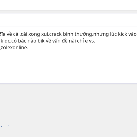
đĩa về cài.cài xong xui.crack bình thường.nhưng lúc kick và
 dc.có bác nào bik về vấn đề nài chỉ e vs.
zolexonline.
k
Thảo luận chung về game