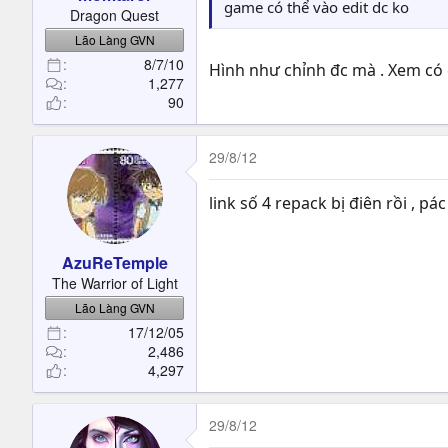
t
game có thể vào edit dc ko
Dragon Quest
e
Lão Làng GVN
r
8/7/10
Hình như chỉnh đc mà . Xem có
1,277
90
29/8/12
link số 4 repack bị điên rồi , 
AzuReTemple
The Warrior of Light
Lão Làng GVN
17/12/05
2,486
4,297
29/8/12