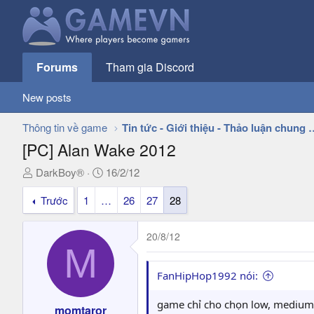
Forums
Tham gia Discord
New posts
Thông tin về game
Tin tức - Giới thiệu - 
[PC] Alan Wake 2012
T
N
DarkBoy®
16/2/12
h
g
Trước
1
…
26
27
28
r
à
e
y
a
g
20/8/12
d
ử
M
s
i
t
FanHipHop1992 nói:
a
r
game chỉ cho chọn low, medium,h
momtaror