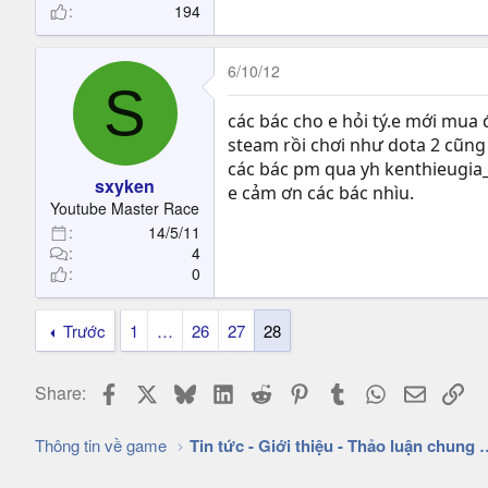
194
6/10/12
S
các bác cho e hỏi tý.e mới mua 
steam rồi chơi như dota 2 cũng k
các bác pm qua yh kenthieugia_
sxyken
e cảm ơn các bác nhìu.
Youtube Master Race
14/5/11
4
0
Trước
1
…
26
27
28
Facebook
X
Bluesky
LinkedIn
Reddit
Pinterest
Tumblr
WhatsApp
Email
Lin
Share:
Thông tin về game
Tin tức - Giới thiệu - 