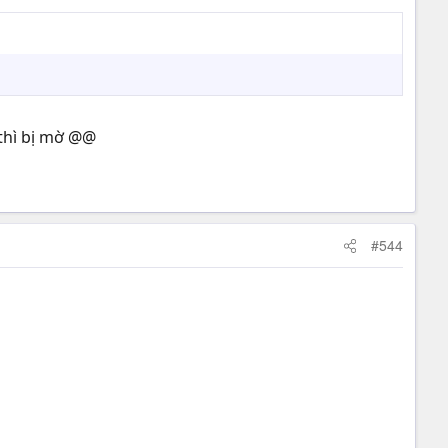
 thì bị mờ @@
#544