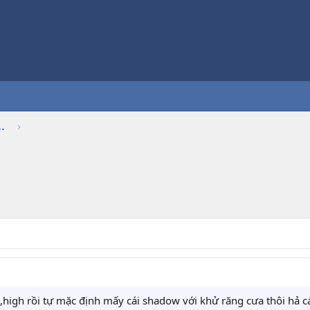
Thảo luận chung về game
igh rồi tự mặc định mấy cái shadow với khử răng cưa thôi hả các