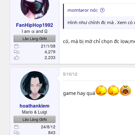
momtaror nói:
Hình như chỉnh đc mà . Xem có 
FanHipHop1992
I am α and Ω
Lão Làng GVN
có, mà bị mờ chỉ chọn đc low,m
21/1/08
4,279
2,233
5/10/12
game hay quá
hoathankiem
Mario & Luigi
Lão Làng GVN
24/8/12
843