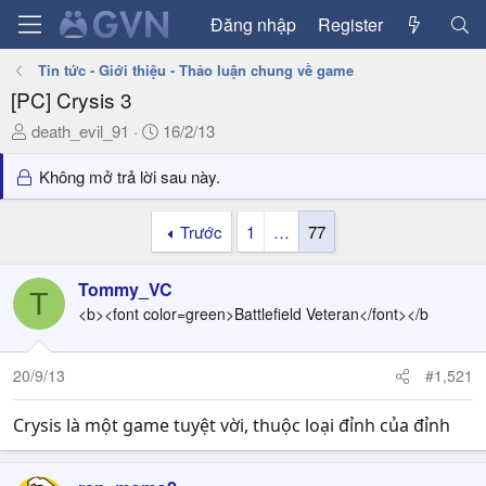
Đăng nhập
Register
Tin tức - Giới thiệu - Thảo luận chung về game
[PC] Crysis 3
T
N
death_evil_91
16/2/13
h
g
r
à
Không mở trả lời sau này.
e
y
a
g
Trước
1
…
77
d
ử
s
i
Tommy_VC
t
T
a
<b><font color=green>Battlefield Veteran</font></b
r
t
20/9/13
#1,521
e
r
Crysis là một game tuyệt vời, thuộc loại đỉnh của đỉnh