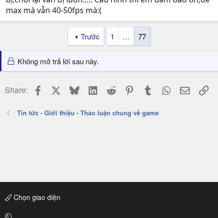
max mà vẫn 40-50fps mà:(
Trước
1
…
77
Không mở trả lời sau này.
Facebook
X
Bluesky
LinkedIn
Reddit
Pinterest
Tumblr
WhatsApp
Email
Li
Share:
Tin tức - Giới thiệu - Thảo luận chung về game
Chọn giao diện