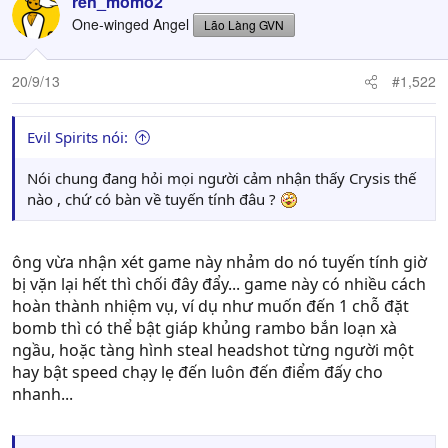
ren_momo2
One-winged Angel
Lão Làng GVN
20/9/13
#1,522
Evil Spirits nói:
Nói chung đang hỏi mọi người cảm nhận thấy Crysis thế
nào , chứ có bàn về tuyến tính đâu ?
ông vừa nhận xét game này nhảm do nó tuyến tính giờ
bị vặn lại hết thì chối đây đẩy... game này có nhiều cách
hoàn thành nhiệm vụ, ví dụ như muốn đến 1 chỗ đặt
bomb thì có thể bật giáp khủng rambo bắn loạn xà
ngầu, hoặc tàng hình steal headshot từng người một
hay bật speed chạy lẹ đến luôn đến điểm đấy cho
nhanh...