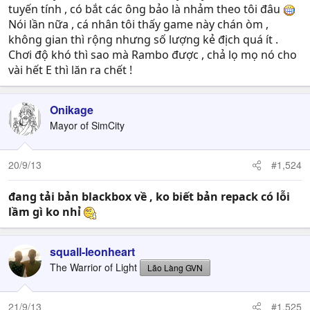
tuyến tính , có bắt các ông bảo là nhảm theo tôi đâu
Nói lần nữa , cá nhân tôi thấy game này chán òm ,
không gian thì rộng nhưng số lượng kẻ địch quá ít .
Chơi độ khó thì sao mà Rambo được , chả lọ mọ nó cho
vài hết E thì lăn ra chết !
Onikage
Mayor of SimCity
20/9/13
#1,524
đang tải bản blackbox về , ko biết bản repack có lỗi
lầm gì ko nhỉ
squall-leonheart
The Warrior of Light
Lão Làng GVN
21/9/13
#1,525