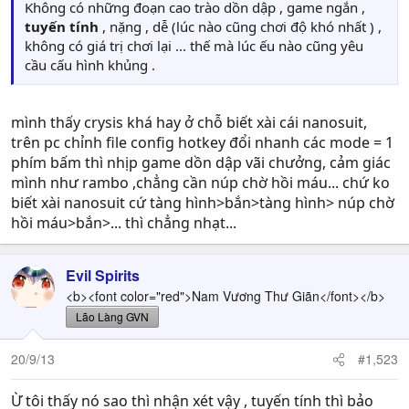
Không có những đoạn cao trào dồn dập , game ngắn ,
tuyến tính
, nặng , dễ (lúc nào cũng chơi độ khó nhất ) ,
không có giá trị chơi lại ... thế mà lúc ếu nào cũng yêu
cầu cấu hình khủng .
mình thấy crysis khá hay ở chỗ biết xài cái nanosuit,
trên pc chỉnh file config hotkey đổi nhanh các mode = 1
phím bấm thì nhịp game dồn dập vãi chưởng, cảm giác
mình như rambo ,chẳng cần núp chờ hồi máu... chứ ko
biết xài nanosuit cứ tàng hình>bắn>tàng hình> núp chờ
hồi máu>bắn>... thì chẳng nhạt...
Evil Spirits
<b><font color="red">Nam Vương Thư Giãn</font></b>
Lão Làng GVN
20/9/13
#1,523
Ừ tôi thấy nó sao thì nhận xét vậy , tuyến tính thì bảo