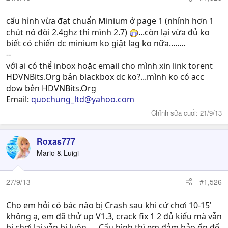
cấu hình vừa đạt chuẩn Minium ở page 1 (nhỉnh hơn 1
chút nó đòi 2.4ghz thì mình 2.7)
...còn lại vừa đủ ko
biết có chiến dc minium ko giật lag ko nữa........
--
với ai có thể inbox hoặc email cho mình xin link torent
HDVNBits.Org bản blackbox dc ko?...mình ko có acc
dow bên HDVNBits.Org
Email:
quochung_ltd@yahoo.com
Chỉnh sửa cuối:
21/9/13
Roxas777
Mario & Luigi
27/9/13
#1,526
Cho em hỏi có bác nào bị Crash sau khi cứ chơi 10-15'
không ạ, em đã thử up V1.3, crack fix 1 2 đủ kiểu mà vẫn
bị,chơi lại vẫn bị luôn..... Cấu hình thì em đảm bảo ổn,để