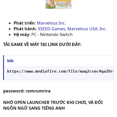
Phát triển
:
Marvelous Inc.
Phát hành
:
XSEED Games
,
Marvelous USA, Inc.
Hệ máy
: PC - Nintendo Switch
TẢI GAME VỀ MÁY TẠI LINK DƯỚI ĐÂY:
Mã:
https://www.mediafire.com/file/maq2csnc4qa28rr
password: romrumrira
NHỚ OPEN LAUNCHER TRƯỚC KHI CHƠI, VÀ ĐỔI
NGÔN NGỮ SANG TIẾNG ANH