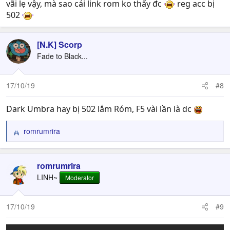
vãi lẹ vậy, mà sao cái link rom ko thấy đc
reg acc bị
502
[N.K] Scorp
Fade to Black...
17/10/19
#8
Dark Umbra hay bị 502 lắm Róm, F5 vài lần là dc
romrumrira
R
e
a
c
romrumrira
t
LINH~
Moderator
i
o
n
17/10/19
#9
s
: