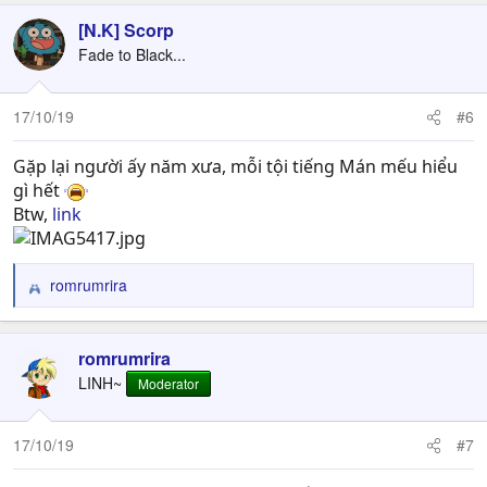
a
c
[N.K] Scorp
t
Fade to Black...
i
o
n
17/10/19
#6
s
:
Gặp lại người ấy năm xưa, mỗi tội tiếng Mán mếu hiểu
gì hết
Btw,
link
romrumrira
R
e
a
c
romrumrira
t
LINH~
Moderator
i
o
n
17/10/19
#7
s
: