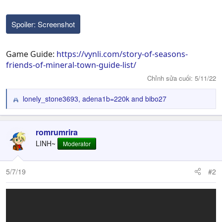
Spoiler:
Screenshot
Game Guide:
https://vynli.com/story-of-seasons-
friends-of-mineral-town-guide-list/
Chỉnh sửa cuối:
5/11/22
lonely_stone3693
,
adena1b=220k
and
bibo27
R
e
a
c
romrumrira
t
LINH~
Moderator
i
o
n
5/7/19
#2
s
: