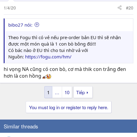
n
1/4/20
#20
s
:
bibo27 nói:
Theo Fogu thì có vẻ nếu pre-order bản EU thì sẽ nhận
được một món quà là 1 con bò bông đó!!!
Có bác nào ở EU thì cho tui nhờ vả với
Nguồn:
https://fogu.com/hm/
hi vọng NA cũng có con bò, cơ mà thik con trắng đen
hơn là con hồng
1
…
10
Tiếp
You must log in or register to reply here.
Similar threads