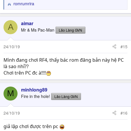
romrumrira
R
e
a
c
aimar
A
t
Mr & Ms Pac-Man
Lão Làng GVN
i
o
n
24/10/19
#15
s
:
Mình đang chơi RF4, thấy bác rom đăng bản này hệ PC
là sao nhỉ??
Chơi trên PC đc à!!!!
minhlong89
M
Fire in the hole!
Lão Làng GVN
24/10/19
#16
giả lập chơi được trên pc