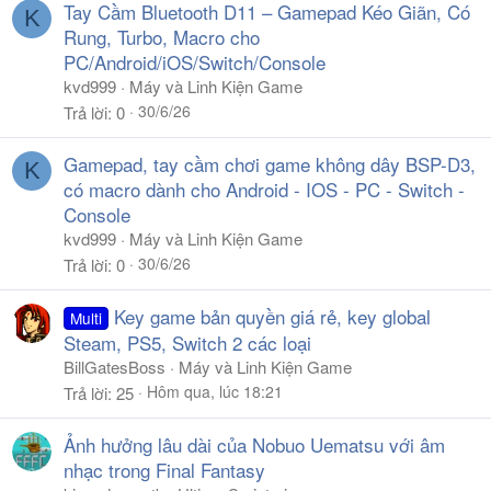
Tay Cầm Bluetooth D11 – Gamepad Kéo Giãn, Có
K
Rung, Turbo, Macro cho
PC/Android/iOS/Switch/Console
kvd999
Máy và Linh Kiện Game
30/6/26
Trả lời
0
Gamepad, tay cầm chơi game không dây BSP-D3,
K
có macro dành cho Android - IOS - PC - Switch -
Console
kvd999
Máy và Linh Kiện Game
30/6/26
Trả lời
0
Key game bản quyền giá rẻ, key global
Multi
Steam, PS5, Switch 2 các loại
BillGatesBoss
Máy và Linh Kiện Game
Hôm qua, lúc 18:21
Trả lời
25
Ảnh hưởng lâu dài của Nobuo Uematsu với âm
nhạc trong Final Fantasy