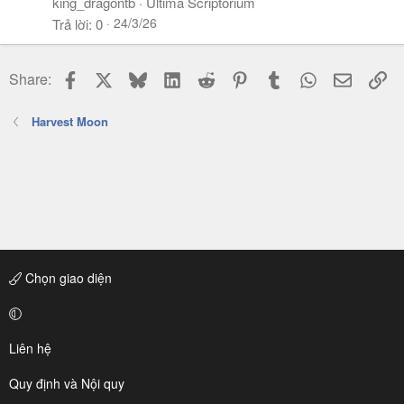
king_dragontb
Ultima Scriptorium
24/3/26
Trả lời
0
Facebook
X
Bluesky
LinkedIn
Reddit
Pinterest
Tumblr
WhatsApp
Email
Li
Share:
Harvest Moon
Chọn giao diện
Liên hệ
Quy định và Nội quy