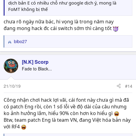
dịch bản E có nhiều chỗ như google dịch ý, mong là
FoMT không bị thế
chưa rõ ngày nữa bác, hi vọng là trong năm nay
đang mong hack đc cái switch sớm thì càng tốt
bibo27
R
e
a
c
[N.K] Scorp
t
Fade to Black...
i
o
n
21/10/19
#14
s
:
Công nhận chơi hack lợi vãi, cái font này chưa gì mà đã
có patch Eng rồi, còn 1 số lỗi về độ dài của câu nhưng
ko ảnh hưởng lắm, hiểu 90% còn hơn ko hiểu gì
Btw, team patch Eng là team VN, đang Việt hóa bản này
với RF4