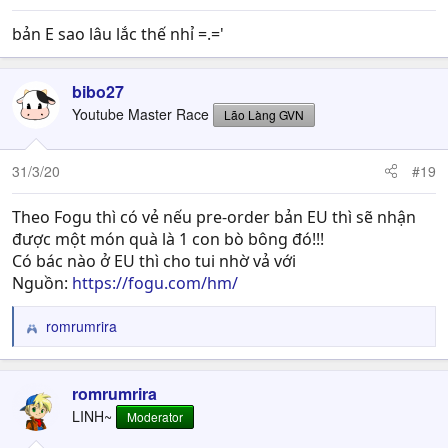
bản E sao lâu lắc thế nhỉ =.='
bibo27
Youtube Master Race
Lão Làng GVN
31/3/20
#19
Theo Fogu thì có vẻ nếu pre-order bản EU thì sẽ nhận
được một món quà là 1 con bò bông đó!!!
Có bác nào ở EU thì cho tui nhờ vả với
Nguồn:
https://fogu.com/hm/
romrumrira
R
e
a
c
romrumrira
t
LINH~
Moderator
i
o