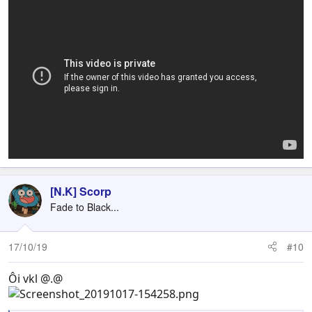
[N.K] Scorp
Fade to Black...
17/10/19
#10
Ôi vkl @.@