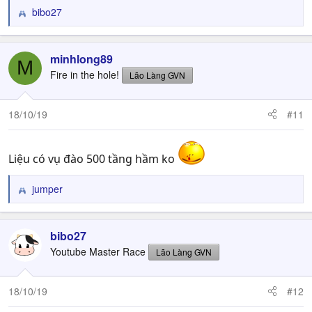
bibo27
R
e
a
c
minhlong89
M
t
Fire in the hole!
Lão Làng GVN
i
o
n
18/10/19
#11
s
:
Liệu có vụ đào 500 tầng hầm ko
jumper
R
e
a
c
bibo27
t
Youtube Master Race
Lão Làng GVN
i
o
n
18/10/19
#12
s