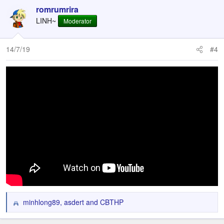
romrumrira
LINH~
Moderator
14/7/19
#4
minhlong89
,
asdert
and
CBTHP
R
e