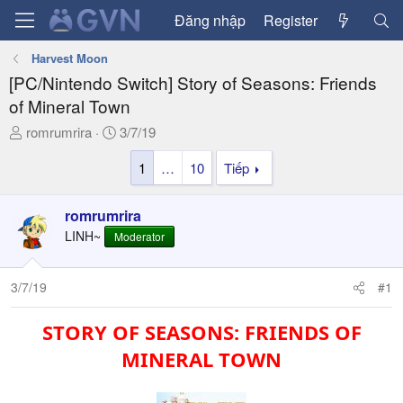
Đăng nhập
Register
Harvest Moon
[PC/Nintendo Switch] Story of Seasons: Friends
of Mineral Town
T
N
romrumrira
3/7/19
h
g
1
…
10
Tiếp
r
à
e
y
a
g
romrumrira
d
ử
LINH~
Moderator
s
i
t
a
3/7/19
#1
r
t
STORY OF SEASONS: FRIENDS OF
e
MINERAL TOWN
r