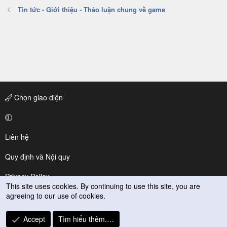
Tin tức - Giới thiệu - Thảo luận chung về game
Chọn giao diện
Liên hệ
Quy định và Nội quy
Privacy Policy
This site uses cookies. By continuing to use this site, you are
agreeing to our use of cookies.
Trợ giúp
R
Accept
Tìm hiểu thêm.…
S