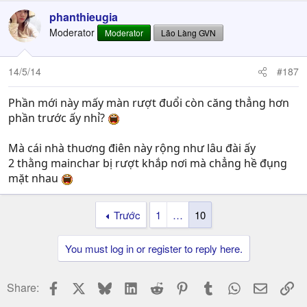
phanthieugia
Moderator
Moderator
Lão Làng GVN
14/5/14
#187
Phần mới này mấy màn rượt đuổi còn căng thẳng hơn
phần trước ấy nhỉ?
Mà cái nhà thuơng điên này rộng như lâu đài ấy
2 thằng mainchar bị rượt khắp nơi mà chẳng hề đụng
mặt nhau
Trước
1
…
10
You must log in or register to reply here.
Facebook
X
Bluesky
LinkedIn
Reddit
Pinterest
Tumblr
WhatsApp
Email
Li
Share: