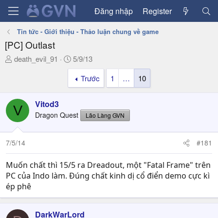
Đăng nhập
Register
Tin tức - Giới thiệu - Thảo luận chung về game
[PC] Outlast
T
N
death_evil_91
5/9/13
h
g
Trước
1
…
10
r
à
e
y
a
g
Vitod3
V
d
ử
Dragon Quest
Lão Làng GVN
s
i
t
a
7/5/14
#181
r
t
Muốn chất thì 15/5 ra Dreadout, một "Fatal Frame" trên
e
PC của Indo làm. Đúng chất kinh dị cổ điển demo cực kì
r
ép phê
DarkWarLord