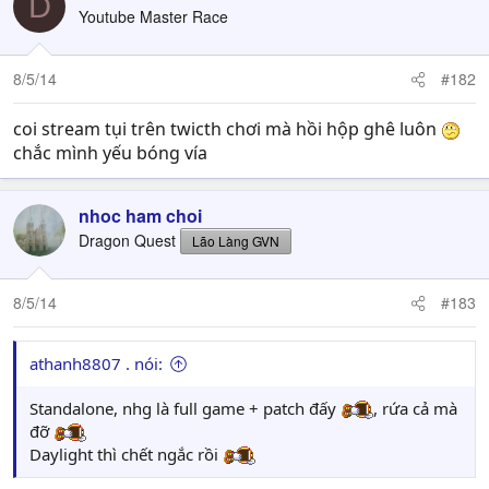
D
Youtube Master Race
8/5/14
#182
coi stream tụi trên twicth chơi mà hồi hộp ghê luôn
chắc mình yếu bóng vía
nhoc ham choi
Dragon Quest
Lão Làng GVN
8/5/14
#183
athanh8807 . nói:
Standalone, nhg là full game + patch đấy
, rứa cả mà
đỡ
Daylight thì chết ngắc rồi