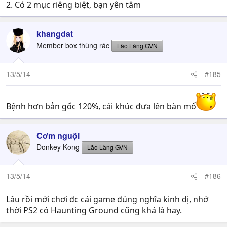
2. Có 2 mục riêng biệt, bạn yên tâm
khangdat
Member box thùng rác
Lão Làng GVN
13/5/14
#185
Bệnh hơn bản gốc 120%, cái khúc đưa lên bàn mổ
Cơm nguội
Donkey Kong
Lão Làng GVN
13/5/14
#186
Lâu rồi mới chơi đc cái game đúng nghĩa kinh dị, nhớ
thời PS2 có Haunting Ground cũng khá là hay.