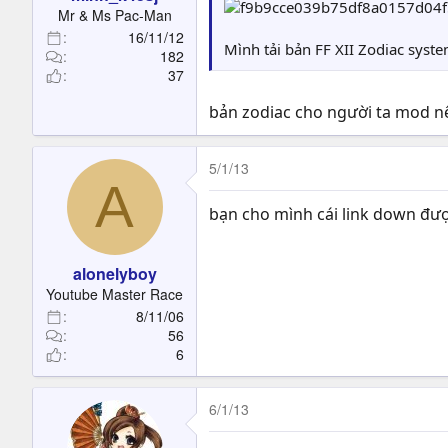
t
Mr & Ms Pac-Man
e
16/11/12
r
Mình tải bản FF XII Zodiac syste
182
37
bản zodiac cho người ta mod nên
5/1/13
A
bạn cho mình cái link down đư
alonelyboy
Youtube Master Race
8/11/06
56
6
6/1/13