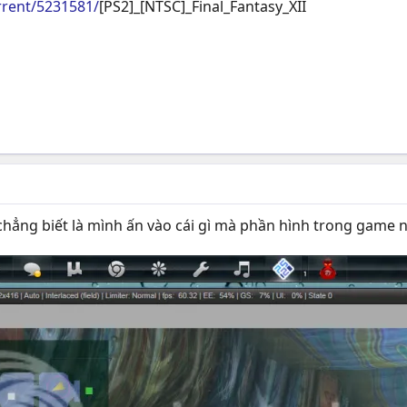
orrent/5231581/
[PS2]_[NTSC]_Final_Fantasy_XII
, chẳng biết là mình ấn vào cái gì mà phần hình trong game 