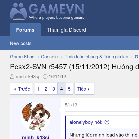
Forums
Tham gia Discord
New posts
Game Khác
Console
Thảo luận chung & Trình giả lập
G
Pcsx2-SVN r5457 (15/11/2012) Hướng dẫ
T
N
minh_k43sj
16/11/12
h
g
Trước
1
2
3
4
5
Tiếp
r
à
e
y
a
g
5/1/13
d
ử
s
i
t
alonelyboy nói:
a
r
Nhưng lúc mình load vào thì nó 
minh_k43sj