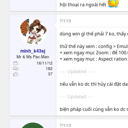
hội thoại ra ngoài hết
7/1/13
dùng win gì thế phải 7 ko, thấy
thử thế này xem : config > Em
minh_k43sj
+ xem ngay mục Zoom : để 100.
Mr & Ms Pac-Man
+ xem ngay mục : Aspect ration 
16/11/12
182
- - - Updated - - -
37
nếu vẫn ko dc thì hủy cài đặt
- - - Updated - - -
biện pháp cuối cùng vẫn ko dc 
7/1/13