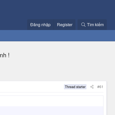
Đăng nhập
Register
Tìm kiếm
nh !
#61
Thread starter