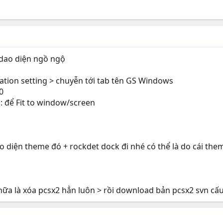
 dao diện ngồ ngộ
ulation setting > chuyễn tới tab tên GS Windows
0
: để Fit to window/screen
 dao diện theme đó + rockdet dock đi nhé có thể là do cái th
nữa là xóa pcsx2 hẳn luôn > rồi download bản pcsx2 svn cấu 