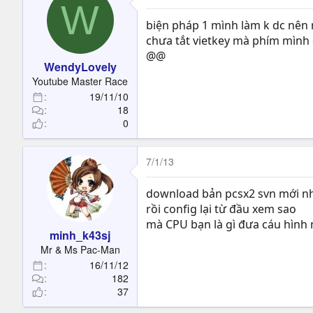
W
biện pháp 1 mình làm k dc nên 
chưa tắt vietkey mà phím mình đ
@@
WendyLovely
Youtube Master Race
19/11/10
18
0
7/1/13
download bản pcsx2 svn mới nhấ
rồi config lại từ đầu xem sao
mà CPU bạn là gì đưa cáu hình
minh_k43sj
Mr & Ms Pac-Man
16/11/12
182
37