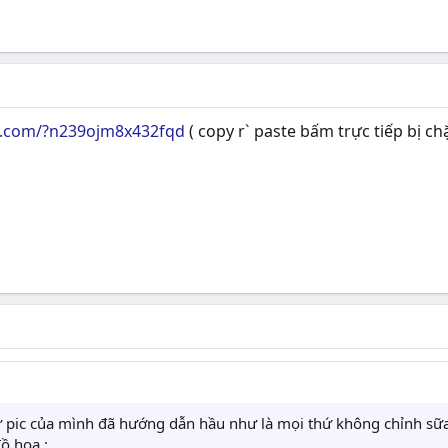
e.com/?n239ojm8x432fqd
( copy r` paste bấm trực tiếp bị ch
từ pic của mình đã hướng dẫn hầu như là mọi thứ không chỉnh sữa 
ồ họa :