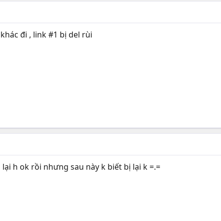
hác đi , link #1 bị del rùi
 lại h ok rồi nhưng sau này k biết bị lại k =.=