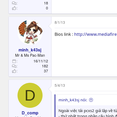
18
0
8/1/13
Bios link :
http://www.mediafir
minh_k43sj
Mr & Ms Pac-Man
16/11/12
182
37
5/4/13
D
minh_k43sj nói:
Ngoài việc tải pcxs2 giả lập về 
D_comp
- thứ nhất trong phần cấu hình đ