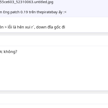
m Eng patch 0.19 trên thepiratebay ấy :<
 > lỗi là hên xui r`, down đĩa gốc đi
ợc không?