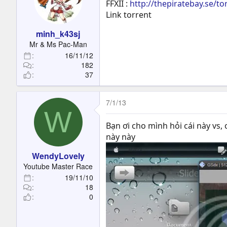
FFXII :
http://thepiratebay.se/t
Link torrent
minh_k43sj
Mr & Ms Pac-Man
16/11/12
182
37
7/1/13
W
Bạn ơi cho mình hỏi cái này vs
này này
WendyLovely
Youtube Master Race
19/11/10
18
0