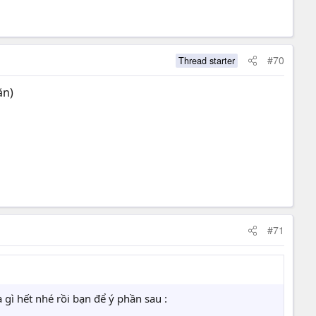
#70
Thread starter
ặn)
#71
gì hết nhé rồi bạn để ý phần sau :