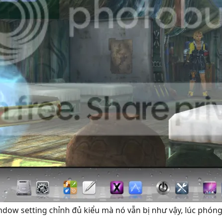
window setting chỉnh đủ kiểu mà nó vẫn bị như vậy, lúc phó