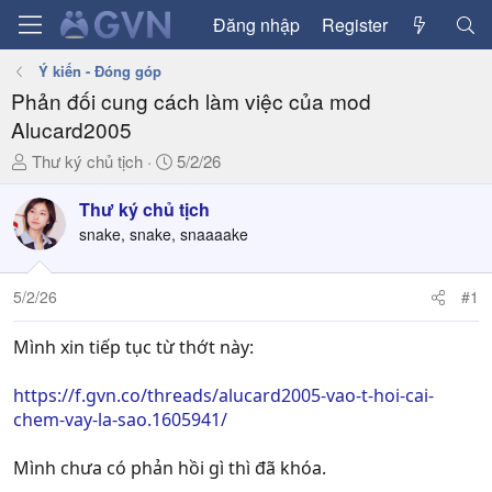
Đăng nhập
Register
Ý kiến - Đóng góp
Phản đối cung cách làm việc của mod
Alucard2005
T
N
Thư ký chủ tịch
5/2/26
h
g
r
à
Thư ký chủ tịch
e
y
snake, snake, snaaaake
a
g
d
ử
5/2/26
#1
s
i
t
a
Mình xin tiếp tục từ thớt này:
r
t
https://f.gvn.co/threads/alucard2005-vao-t-hoi-cai-
e
chem-vay-la-sao.1605941/
r
Mình chưa có phản hồi gì thì đã khóa.