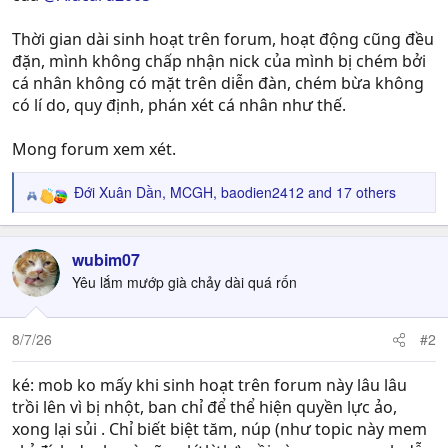
Thời gian dài sinh hoạt trên forum, hoạt động cũng đều
đặn, mình không chấp nhận nick của mình bị chém bởi
cá nhân không có mặt trên diễn đàn, chém bừa không
có lí do, quy định, phán xét cá nhân như thế.
Mong forum xem xét.
Đới Xuân Dần
,
MCGH
,
baodien2412
and 17 others
R
e
a
c
wubim07
t
Yêu lắm mướp già chảy dài quá rốn
i
o
n
8/7/26
#2
s
:
ké: mob ko mấy khi sinh hoạt trên forum này lâu lâu
trồi lên vì bị nhột, ban chỉ để thể hiện quyền lực ảo,
xong lại sủi . Chỉ biết biệt tăm, núp (như topic này mem