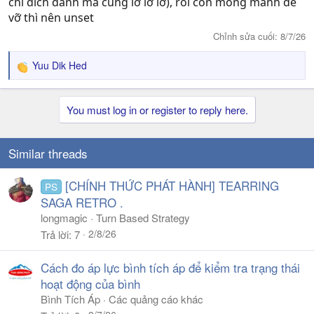
chỉ đích danh mà cũng lớ lờ lơ), rồi còn mong manh dễ
vỡ thì nên unset
Chỉnh sửa cuối:
8/7/26
Yuu Dik Hed
R
e
a
You must log in or register to reply here.
c
t
i
o
Similar threads
n
s
[CHÍNH THỨC PHÁT HÀNH] TEARRING
PS
:
SAGA RETRO .
longmagic
Turn Based Strategy
2/8/26
Trả lời
7
Cách đo áp lực bình tích áp để kiểm tra trạng thái
hoạt động của bình
Bình Tích Áp
Các quảng cáo khác