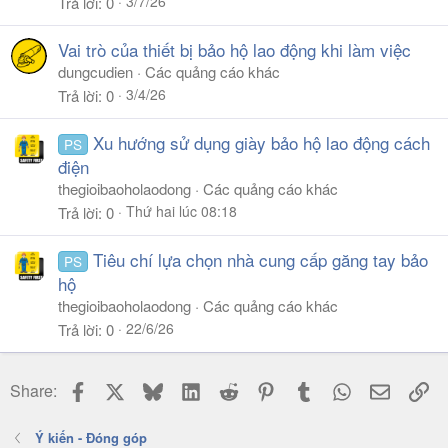
3/7/26
Trả lời
0
Vai trò của thiết bị bảo hộ lao động khi làm việc
dungcudien
Các quảng cáo khác
3/4/26
Trả lời
0
Xu hướng sử dụng giày bảo hộ lao động cách
PS
điện
thegioibaoholaodong
Các quảng cáo khác
Thứ hai lúc 08:18
Trả lời
0
Tiêu chí lựa chọn nhà cung cấp găng tay bảo
PS
hộ
thegioibaoholaodong
Các quảng cáo khác
22/6/26
Trả lời
0
Facebook
X
Bluesky
LinkedIn
Reddit
Pinterest
Tumblr
WhatsApp
Email
Li
Share:
Ý kiến - Đóng góp