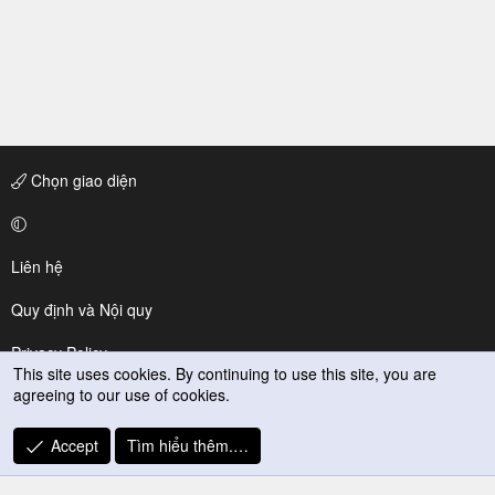
Chọn giao diện
Liên hệ
Quy định và Nội quy
Privacy Policy
This site uses cookies. By continuing to use this site, you are
agreeing to our use of cookies.
Trợ giúp
R
Accept
Tìm hiểu thêm.…
S
S