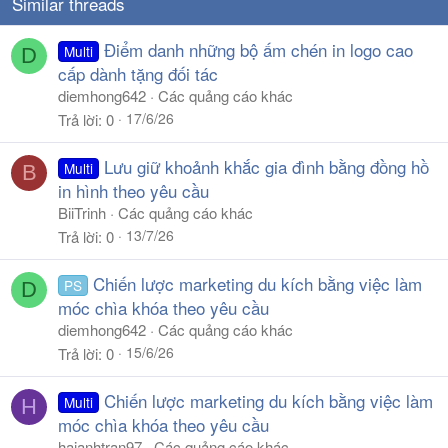
Similar threads
Điểm danh những bộ ấm chén in logo cao
Multi
D
cấp dành tặng đối tác
diemhong642
Các quảng cáo khác
17/6/26
Trả lời
0
Lưu giữ khoảnh khắc gia đình bằng đồng hồ
Multi
B
in hình theo yêu cầu
BiiTrinh
Các quảng cáo khác
13/7/26
Trả lời
0
Chiến lược marketing du kích bằng việc làm
PS
D
móc chìa khóa theo yêu cầu
diemhong642
Các quảng cáo khác
15/6/26
Trả lời
0
Chiến lược marketing du kích bằng việc làm
Multi
H
móc chìa khóa theo yêu cầu
haianhtran97
Các quảng cáo khác