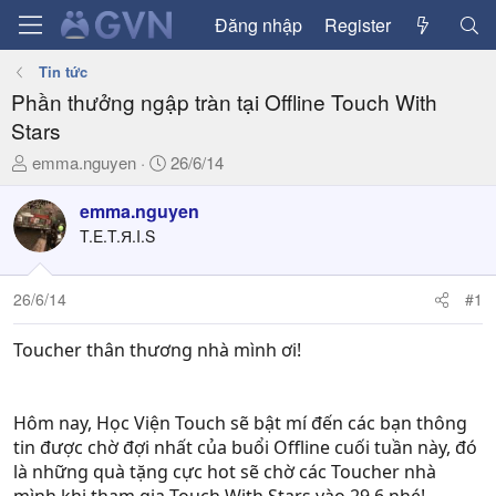
Đăng nhập
Register
Tin tức
Phần thưởng ngập tràn tại Offline Touch With
Stars
T
N
emma.nguyen
26/6/14
h
g
r
à
emma.nguyen
e
y
T.E.T.Я.I.S
a
g
d
ử
26/6/14
#1
s
i
t
a
Toucher thân thương nhà mình ơi!
r
t
e
Hôm nay, Học Viện Touch sẽ bật mí đến các bạn thông
r
tin được chờ đợi nhất của buổi Offline cuối tuần này, đó
là những quà tặng cực hot sẽ chờ các Toucher nhà