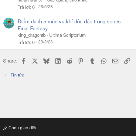
26/5/26
Trả lời
0
Điểm danh 5 món vũ khí độc đáo trong series
Final Fantasy
king_dragontb
Ultima Scriptorium
23/3/26
Trả lời
0
Facebook
X
Bluesky
LinkedIn
Reddit
Pinterest
Tumblr
WhatsApp
Email
Li
Share:
Tin tức
Chọn giao diện