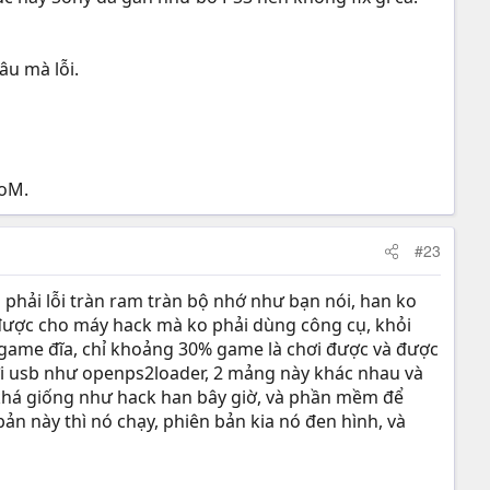
âu mà lỗi.
SoM.
#23
o phải lỗi tràn ram tràn bộ nhớ như bạn nói, han ko
 được cho máy hack mà ko phải dùng công cụ, khỏi
i game đĩa, chỉ khoảng 30% game là chơi được và được
hơi usb như openps2loader, 2 mảng này khác nhau và
khá giống như hack han bây giờ, và phần mềm để
n này thì nó chạy, phiên bản kia nó đen hình, và