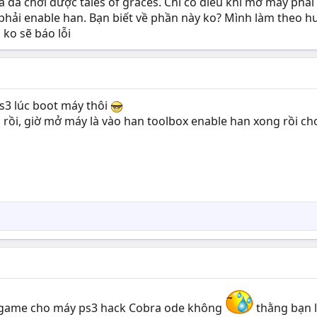
à đã chơi được tales of graces. Chỉ có điều khi mở máy phả
phải enable han. Bạn biết về phần này ko? Mình làm theo h
ko sẽ báo lỗi
ps3 lúc boot máy thôi
rồi, giờ mở máy là vào han toolbox enable han xong rồi chơ
p game cho máy ps3 hack Cobra ode không
thằng bạn 