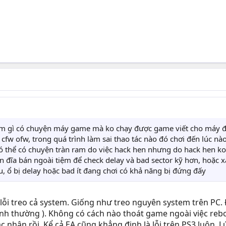
 làm gì có chuyện máy game mà ko chạy được game viết cho máy
cfw ofw, trong quá trình làm sai thao tác nào đó chơi đến lúc nà
có thể có chuyện tràn ram do việc hack hen nhưng do hack hen ko
đĩa bán ngoài tiệm để check delay và bad sector kỹ hơn, hoặc xà
u, ổ bị delay hoặc bad ít đang chơi có khả năng bị đứng đấy
lỗi treo cả system. Giống như treo nguyên system trên PC.
nh thường ). Không có cách nào thoát game ngoài việc rebo
ác nhận rồi. Kể cả EA cũng khẳng định là lỗi trên PS3 luôn. 