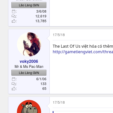
Lão Làng GVN
3/6/08
12,619
13,785
17/5/18
The Last Of Us việt hóa có thêm 
http://gametiengviet.com/thread
voky2006
Mr & Ms Pac-Man
Lão Làng GVN
6/1/06
133
65
17/5/18