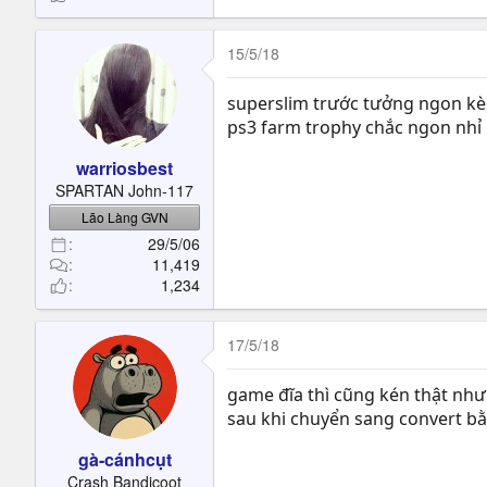
15/5/18
superslim trước tưởng ngon kèo
ps3 farm trophy chắc ngon nhỉ
warriosbest
SPARTAN John-117
Lão Làng GVN
29/5/06
11,419
1,234
17/5/18
game đĩa thì cũng kén thật như
sau khi chuyển sang convert b
gà-cánhcụt
Crash Bandicoot