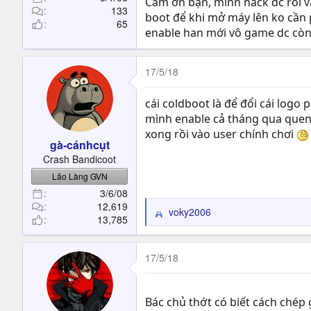
Cám ơn bạn, mình hack dc rồi v
133
boot để khi mở máy lên ko cần 
65
enable han mới vô game dc còn 
17/5/18
cái coldboot là để đổi cái logo 
mình enable cả tháng qua quen 
xong rồi vào user chính chơi
gà-cánhcụt
Crash Bandicoot
Lão Làng GVN
3/6/08
12,619
voky2006
R
13,785
e
a
c
17/5/18
t
i
o
Bác chủ thớt có biết cách ché
n