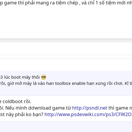
hép game thì phải mang ra tiệm chép , và chỉ 1 số tiệm mới
ps3 lúc boot máy thôi
ồi, giờ mở máy là vào han toolbox enable han xong rồi chơi. Kĩ 
 coldboot rồi.
hôi. Nếu mình dơwnload game từ
http://psndl.net
thì game n
ist này phải ko bạn?
http://www.psdevwiki.com/ps3/CFW2OF