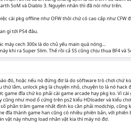
Earth SoM và Diablo 3. Nguyên nhân thì đã nói như trên.
việc cài pkg offline như OFW thôi chứ có cao cấp như CFW đ
an gì tới PS4 đâu.
ác máy cech 300x là do chủ yếu main quá nóng...
ày khi ra Super Slim. Thế rồi cả SS cũng chịu thua BF4 và 
h nào đó, hoặc nếu nó đứng đơ là do sòftware trò chơi chứ k
u thứ lắm, unlock pkg là chuyện nhỏ, chuyện to là nó hack
ợc game đĩa chứ ko phải cài game arcade hay pkg ko. Vì cà
này cũng như mod ổ cứng trên ps2 kiểu HDloader và kiểu c
 số phần trăm game nhất định ko cần phải modchip, cũng 
 đĩa thành game han cũng có nhiều phiên bản, với phiên bả
ân vật này nhưng load nhân vật kia thì máy nó đơ.