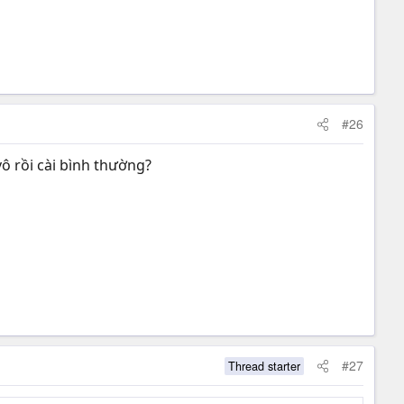
#26
vô rồi cài bình thường?
#27
Thread starter