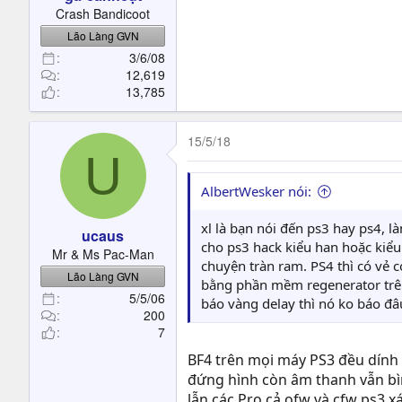
t
Crash Bandicoot
e
Lão Làng GVN
r
3/6/08
12,619
13,785
15/5/18
U
AlbertWesker nói:
xl là bạn nói đến ps3 hay ps4,
ucaus
cho ps3 hack kiểu han hoặc kiểu 
Mr & Ms Pac-Man
chuyện tràn ram. PS4 thì có vẻ 
Lão Làng GVN
bằng phần mềm regenerator trên 
5/5/06
báo vàng delay thì nó ko báo đâ
200
7
BF4 trên mọi máy PS3 đều dính 
đứng hình còn âm thanh vẫn bì
lẫn các Pro cả ofw và cfw ps3 x