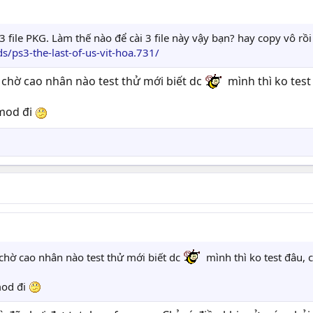
3 file PKG. Làm thế nào để cài 3 file này vậy bạn? hay copy vô rồ
s/ps3-the-last-of-us-vit-hoa.731/
i chờ cao nhân nào test thử mới biết dc
mình thì ko test 
 mod đi
 chờ cao nhân nào test thử mới biết dc
mình thì ko test đâu, c
mod đi