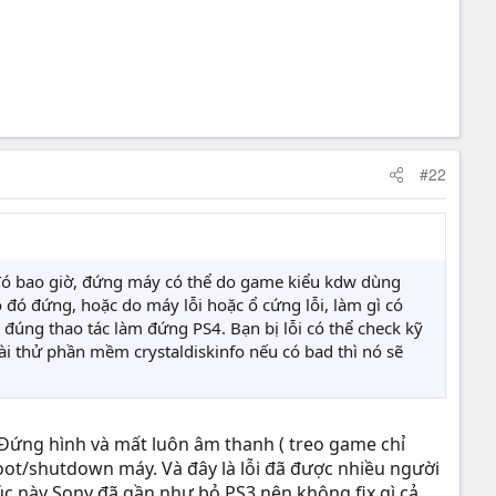
#22
 đó bao giờ, đứng máy có thể do game kiểu kdw dùng
o đó đứng, hoặc do máy lỗi hoặc ổ cứng lỗi, làm gì có
 đúng thao tác làm đứng PS4. Bạn bị lỗi có thể check kỹ
i thử phần mềm crystaldiskinfo nếu có bad thì nó sẽ
 Đứng hình và mất luôn âm thanh ( treo game chỉ
ot/shutdown máy. Và đây là lỗi đã được nhiều người
Lúc này Sony đã gần như bỏ PS3 nên không fix gì cả.