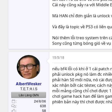
Cái này cũng xảy ra với Middle 
Mà HAN chỉ đơn giản là unlock 
Và đây là topic về PS3 có liên qu
Nói thêm lỗi treo system trên c
Sony cũng từng bóng gió về vụ n
15/5/18
nếu bf4 lỗi có khi ở 1 cái patc
phải unlock pkg nó làm đc nhiề
phải hàn 50 mối nữa, nó cài đư
AlbertWesker
xác nhận bởi các téster, cách 
T.E.T.Я.I.S
mỗi mảng cũng chỉ chơi được 1
Lão Làng GVN
chơi game hack han để làm game
24/6/06
phiên bản này thì chơi được nh
638
58