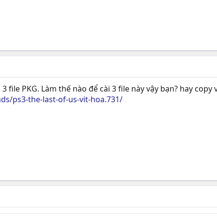
3 file PKG. Làm thế nào để cài 3 file này vậy bạn? hay copy 
s/ps3-the-last-of-us-vit-hoa.731/