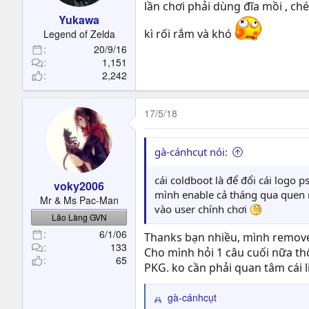
lần chơi phải dùng đĩa mồi , c
s
Yukawa
:
kì rối rắm và khó
Legend of Zelda
20/9/16
1,151
2,242
17/5/18
gà-cánhcụt nói:
cái coldboot là để đổi cái logo 
voky2006
mình enable cả tháng qua quen r
Mr & Ms Pac-Man
vào user chính chơi
Lão Làng GVN
6/1/06
Thanks bạn nhiều, mình remove
133
Cho mình hỏi 1 câu cuối nữa t
65
PKG. ko cần phải quan tâm cái l
gà-cánhcụt
R