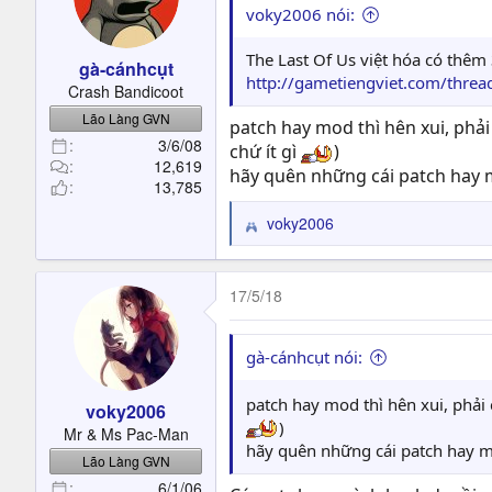
voky2006 nói:
The Last Of Us việt hóa có thêm 
gà-cánhcụt
http://gametiengviet.com/thread
Crash Bandicoot
Lão Làng GVN
patch hay mod thì hên xui, phả
3/6/08
chứ ít gì
)
12,619
hãy quên những cái patch hay
13,785
voky2006
R
e
a
c
17/5/18
t
i
o
gà-cánhcụt nói:
n
s
patch hay mod thì hên xui, phải
voky2006
:
)
Mr & Ms Pac-Man
hãy quên những cái patch hay 
Lão Làng GVN
6/1/06