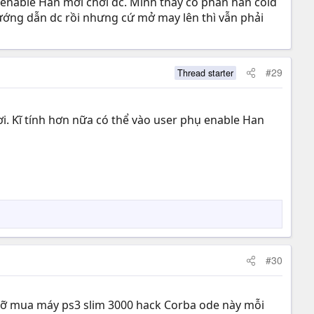
i enable Han mới chơi dc. Mình thấy có phần han cold
ướng dẫn dc rồi nhưng cứ mở may lên thì vẫn phải
#29
Thread starter
i. Kĩ tính hơn nữa có thể vào user phụ enable Han
#30
lỡ mua máy ps3 slim 3000 hack Corba ode này mỗi