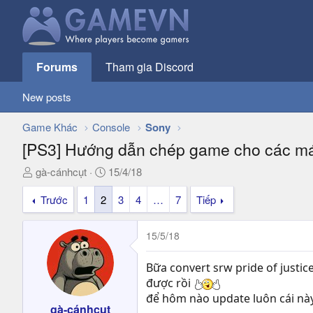
Forums
Tham gia Discord
New posts
Game Khác
Console
Sony
[PS3] Hướng dẫn chép game cho các máy
T
N
gà-cánhcụt
15/4/18
h
g
Trước
1
2
3
4
…
7
Tiếp
r
à
e
y
a
g
15/5/18
d
ử
s
i
Bữa convert srw pride of justi
t
được rồi
a
để hôm nào update luôn cái nà
r
gà-cánhcụt