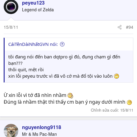
peyeu123
Legend of Zelda
15/8/11
#94
CáiTênDàiNhấtGVN nói:
tôi đang nói đến bạn dqtpro gì đó, đụng chạm gì đến
bạn???
thôi quit, mệt rồi
xin lỗi peyeu trước vì đã vô cớ mà đổ tội vào luôn
Ừ xin lỗi vì tớ đã nhìn nhầm
Đúng là nhầm thật thì thấy cm bạn ý ngay dưới mình
Chỉnh sửa cuối:
15/8/11
nguyenlong9118
Mr & Ms Pac-Man