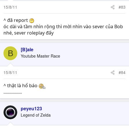
15/8/11
#83
^ đã report
óc dài và tầm nhìn rộng thì mời nhìn vào sever của Bob
nhé, sever roleplay đấy
[B]ale
B
Youtube Master Race
15/8/11
#84
^ thật là hổ báo
................
peyeu123
Legend of Zelda