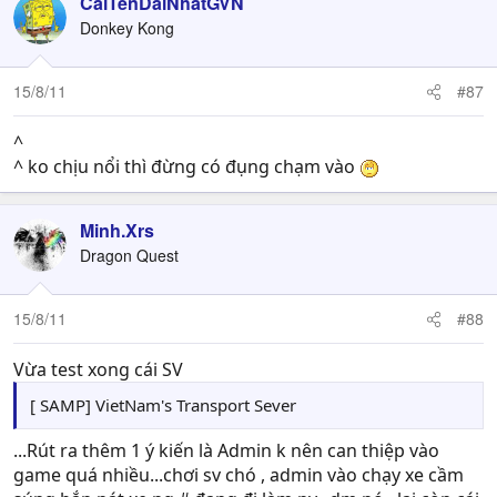
CáiTênDàiNhấtGVN
Donkey Kong
15/8/11
#87
^
^ ko chịu nổi thì đừng có đụng chạm vào
Minh.Xrs
Dragon Quest
15/8/11
#88
Vừa test xong cái SV
[ SAMP] VietNam's Transport Sever
...Rút ra thêm 1 ý kiến là Admin k nên can thiệp vào
game quá nhiều...chơi sv chó , admin vào chạy xe cầm