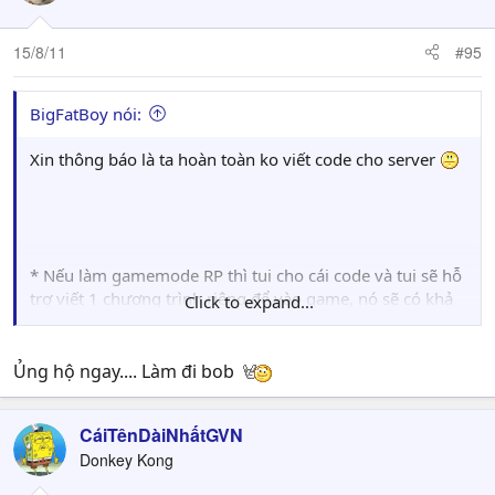
15/8/11
#95
BigFatBoy nói:
Xin thông báo là ta hoàn toàn ko viết code cho server
* Nếu làm gamemode RP thì tui cho cái code và tui sẽ hỗ
trợ viết 1 chương trình riêng để vào game, nó sẽ có khả
Click to expand...
năng chống sử dụng CLEO, s0biet, nó sẽ giống như 1
game lớn chỉ cần bấm nút play là tự vào game, có hệ
thống đăng nhập riêng......
Ủng hộ ngay.... Làm đi bob
CáiTênDàiNhấtGVN
Donkey Kong