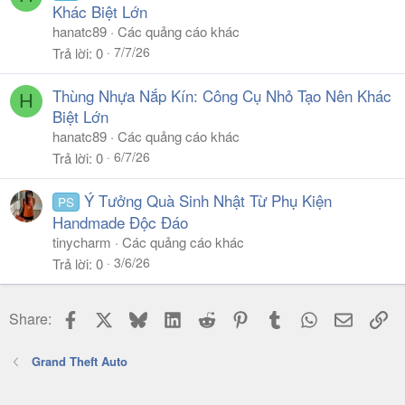
Khác Biệt Lớn
hanatc89
Các quảng cáo khác
7/7/26
Trả lời
0
Thùng Nhựa Nắp Kín: Công Cụ Nhỏ Tạo Nên Khác
H
Biệt Lớn
hanatc89
Các quảng cáo khác
6/7/26
Trả lời
0
Ý Tưởng Quà Sinh Nhật Từ Phụ Kiện
PS
Handmade Độc Đáo
tinycharm
Các quảng cáo khác
3/6/26
Trả lời
0
Facebook
X
Bluesky
LinkedIn
Reddit
Pinterest
Tumblr
WhatsApp
Email
Li
Share:
Grand Theft Auto