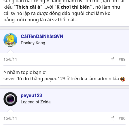
súng bắn nát xe ng # đang đi làm nv...dm nó , lại còn cái
kiểu "
Thích cãi à
" ...với "
K chơi thì biến
" , nó làm như
cái sv nó lập ra được đông đảo người chơi lắm ko
bằng..nói chung là cái sv thối nát...
CáiTênDàiNhấtGVN
Donkey Kong
15/8/11
#89
^ nhầm topic bạn ơi
sever đó do thằng peyeu123 ở trên kia làm admin kìa
peyeu123
Legend of Zelda
15/8/11
#90