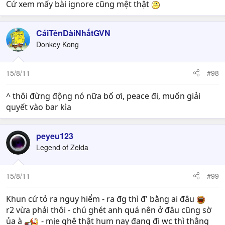
Cứ xem mấy bài ignore cũng mệt thật
CáiTênDàiNhấtGVN
Donkey Kong
15/8/11
#98
^ thôi đừng động nó nữa bố ơi, peace đi, muốn giải
quyết vào bar kìa
peyeu123
Legend of Zelda
15/8/11
#99
Khun cứ tỏ ra nguy hiểm - ra đg thì đ' bằng ai đâu
r2 vừa phải thôi - chú ghét anh quá nên ở đâu cũng sờ
ủa à
- mịe ghê thật hum nay đang đi wc thì thằng