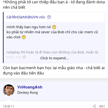
^Không phải tớ can thiệp đâu bạn à - tớ đang đánh dota
nên chả biết
CáiTênDàiNhấtGVN nói:
mình thấy bạn ngu hơn nó
ko phải tự nhiên mà sever của Bob chỉ cho các mem cũ
vào chơi
roleplay thì hoặc là đi theo con đường của Bob, hoặc là
thảm hại
Click to expand...
vote minigame
Còn bạn bacmenh bạn học lại mẫu giáo nha - chả biết ai
đụng vào đâu tiên đâu
VnHoangAnh
Donkey Kong
15/8/11
#91