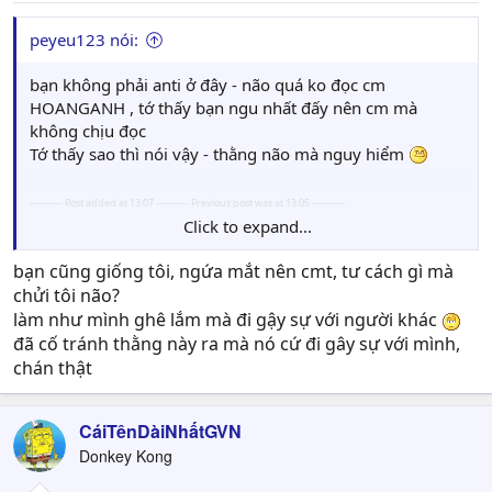
peyeu123 nói:
bạn không phải anti ở đây - não quá ko đọc cm
HOANGANH , tớ thấy bạn ngu nhất đấy nên cm mà
không chịu đọc
Tớ thấy sao thì nói vậy - thằng não mà nguy hiểm
---------- Post added at 13:07 ---------- Previous post was at 13:05 ----------
Click to expand...
về hỏi mom xem đây là câu gì nhé
bạn cũng giống tôi, ngứa mắt nên cmt, tư cách gì mà
chửi tôi não?
làm như mình ghê lắm mà đi gậy sự với người khác
đã cố tránh thằng này ra mà nó cứ đi gây sự với mình,
---------- Post added at 13:09 ---------- Previous post was at 13:07 ----------
chán thật
làm như mình ghê lắm mà đi gậy sự với người khác
CáiTênDàiNhấtGVN
thôi dừng nhà - yên của yên nhà hoàng anh - bạn cũng
đừng nên kéo mấy bạn " não " như bạn mà cm
Donkey Kong