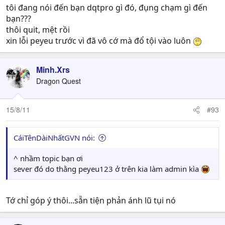
tôi đang nói đến bạn dqtpro gì đó, đụng chạm gì đến
bạn???
thôi quit, mệt rồi
xin lỗi peyeu trước vì đã vô cớ mà đổ tội vào luôn
Minh.Xrs
Dragon Quest
15/8/11
#93
CáiTênDàiNhấtGVN nói:
^ nhầm topic bạn ơi
sever đó do thằng peyeu123 ở trên kia làm admin kìa
Tớ chỉ góp ý thôi...sẵn tiện phản ánh lũ tụi nó