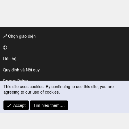
Chọn giao diện
Liên hệ
Quy định và Nội quy
Privacy Policy
This site uses cookies. By continuing to use this site, you are
agreeing to our use of cookies.
Trợ giúp
R
Accept
Tìm hiểu thêm.…
S
S