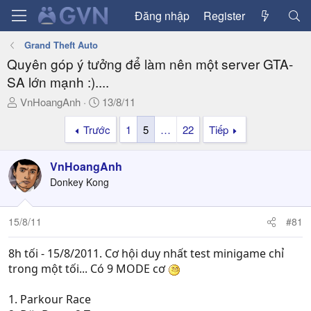
Đăng nhập
Register
Grand Theft Auto
Quyên góp ý tưởng để làm nên một server GTA-
SA lớn mạnh :)....
T
N
VnHoangAnh
13/8/11
h
g
Trước
1
5
…
22
Tiếp
r
à
e
y
a
g
VnHoangAnh
d
ử
Donkey Kong
s
i
t
a
15/8/11
#81
r
t
8h tối - 15/8/2011. Cơ hội duy nhất test minigame chỉ
e
trong một tối... Có 9 MODE cơ
r
1. Parkour Race