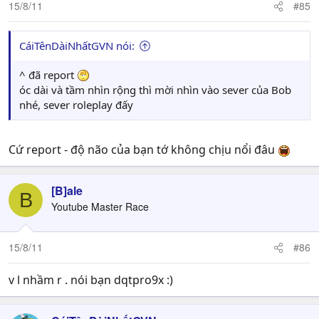
15/8/11
#85
CáiTênDàiNhấtGVN nói:
^ đã report
óc dài và tầm nhìn rộng thì mời nhìn vào sever của Bob
nhé, sever roleplay đấy
Cứ report - độ não của bạn tớ không chịu nổi đâu
[B]ale
B
Youtube Master Race
15/8/11
#86
v l nhầm r . nói bạn dqtpro9x :)