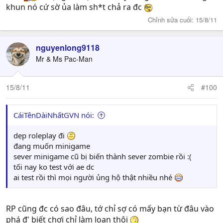
khun nó cứ sờ ủa làm sh*t chả ra đc
Chỉnh sửa cuối:
15/8/11
nguyenlong9118
Mr & Ms Pac-Man
15/8/11
#100
CáiTênDàiNhấtGVN nói:
dẹp roleplay đi
đang muốn minigame
sever minigame cũ bị biến thành sever zombie rồi :(
tối nay ko test với ae dc
ai test rồi thì mọi người ủng hộ thật nhiều nhé
RP cũng đc có sao đâu, tớ chỉ sợ có mấy bạn từ đâu vào
phá đ' biết chơi chỉ làm loạn thôi