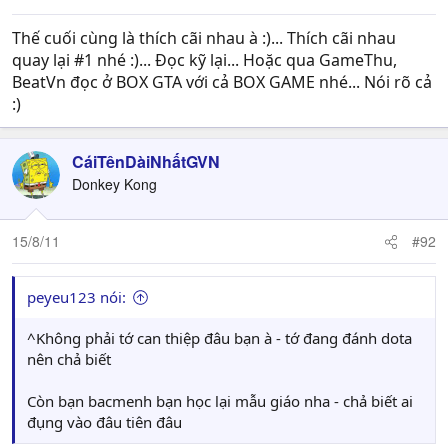
Thế cuối cùng là thích cãi nhau à :)... Thích cãi nhau
quay lại #1 nhé :)... Đọc kỹ lại... Hoặc qua GameThu,
BeatVn đọc ở BOX GTA với cả BOX GAME nhé... Nói rõ cả
:)
CáiTênDàiNhấtGVN
Donkey Kong
15/8/11
#92
peyeu123 nói:
^Không phải tớ can thiệp đâu bạn à - tớ đang đánh dota
nên chả biết
Còn bạn bacmenh bạn học lại mẫu giáo nha - chả biết ai
đụng vào đâu tiên đâu