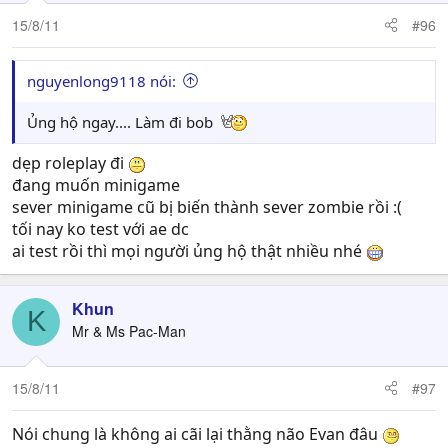
15/8/11
#96
nguyenlong9118 nói:
Ủng hộ ngay.... Làm đi bob
dẹp roleplay đi
đang muốn minigame
sever minigame cũ bị biến thành sever zombie rồi :(
tối nay ko test với ae dc
ai test rồi thì mọi người ủng hộ thật nhiều nhé
Khun
K
Mr & Ms Pac-Man
15/8/11
#97
Nói chung là không ai cãi lại thằng não Evan đâu