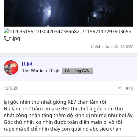
Chỉnh sửa cuối:
12/6/20
[L]at
The Warrior of Light
Lão Làng GVN
12/6/20
#16
lại góc nhìn thứ nhất giống RE7 chán lắm rồi
Nó làm như bản remake RE2 thì chết à góc nhìn thứ
nhất công nhận tăng thêm độ kinh dị nhưng như bòi ấy
Góc thứ nhất ko nhìn được toàn diện main bị vồ rồi
rape mà sẽ chỉ nhìn thấy con quái nó abc siêu chán