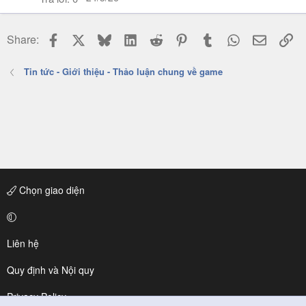
Facebook
X
Bluesky
LinkedIn
Reddit
Pinterest
Tumblr
WhatsApp
Email
Li
Share:
Tin tức - Giới thiệu - Thảo luận chung về game
Chọn giao diện
Liên hệ
Quy định và Nội quy
Privacy Policy