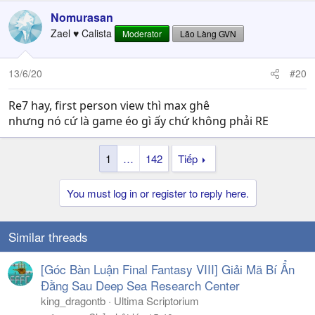
Nomurasan
Zael ♥ Calista
Moderator
Lão Làng GVN
13/6/20
#20
Re7 hay, first person view thì max ghê
nhưng nó cứ là game éo gì ấy chứ không phải RE
1
…
142
Tiếp
You must log in or register to reply here.
Similar threads
[Góc Bàn Luận Final Fantasy VIII] Giải Mã Bí Ẩn
Đằng Sau Deep Sea Research Center
king_dragontb
Ultima Scriptorium