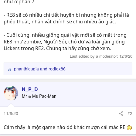
như ở phần 7.
- RE8 sẽ có nhiều chi tiết huyền bí nhưng không phải là
phép thuật, nhân vật chính sẽ chịu nhiều ảo giác.
- Cuối cùng, nhiều giống quái vật mới sẽ có mặt trong
RE8 như zombie, Người Sói, chó dữ và loài gần giống
Lickers trong RE2. Chúng ta hãy cùng chờ xem.
Last edited by a moderator:
12/6/20
phanthieugia
and
redfox86
R
e
a
c
N_P_D
t
Mr & Ms Pac-Man
i
o
n
11/6/20
#2
s
:
Cảm thấy là một game nào đó khác mượn cái mác RE