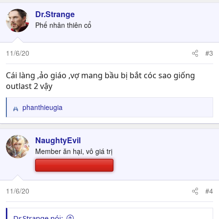
Dr.Strange
Phế nhân thiên cổ
11/6/20
#3
Cái làng ,ảo giáo ,vợ mang bầu bị bắt cóc sao giống
outlast 2 vậy
phanthieugia
R
e
a
c
NaughtyEvil
t
Member ăn hại, vô giá trị
i
o
n
s
11/6/20
#4
:
Dr.Strange nói: