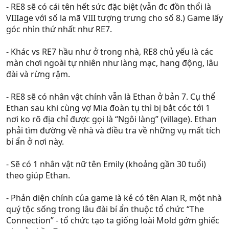
- RE8 sẽ có cái tên hết sức đặc biệt (vẫn đc đồn thổi là
VIIIage với số la mã VIII tượng trưng cho số 8.) Game lấy
góc nhìn thứ nhất như RE7.
- Khác vs RE7 hầu như ở trong nhà, RE8 chủ yếu là các
màn chơi ngoài tự nhiên như làng mạc, hang động, lâu
đài và rừng rậm.
- RE8 sẽ có nhân vật chính vẫn là Ethan ở bản 7. Cụ thể
Ethan sau khi cùng vợ Mia đoàn tụ thì bị bắt cóc tới 1
nơi ko rõ địa chỉ được gọi là “Ngôi làng” (village). Ethan
phải tìm đường về nhà và điều tra về những vụ mất tích
bí ẩn ở nơi này.
- Sẽ có 1 nhân vật nữ tên Emily (khoảng gần 30 tuổi)
theo giúp Ethan.
- Phản diện chính của game là kẻ có tên Alan R, một nhà
quý tộc sống trong lâu đài bí ẩn thuộc tổ chức “The
Connection” - tổ chức tạo ta giống loài Mold gớm ghiếc