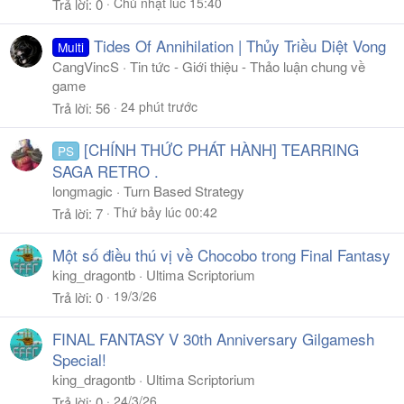
Chủ nhật lúc 15:40
Trả lời
0
Tides Of Annihilation | Thủy Triều Diệt Vong
Multi
CangVincS
Tin tức - Giới thiệu - Thảo luận chung về
game
24 phút trước
Trả lời
56
[CHÍNH THỨC PHÁT HÀNH] TEARRING
PS
SAGA RETRO .
longmagic
Turn Based Strategy
Thứ bảy lúc 00:42
Trả lời
7
Một số điều thú vị về Chocobo trong Final Fantasy
king_dragontb
Ultima Scriptorium
19/3/26
Trả lời
0
FINAL FANTASY V 30th Anniversary Gilgamesh
Special!
king_dragontb
Ultima Scriptorium
24/3/26
Trả lời
0