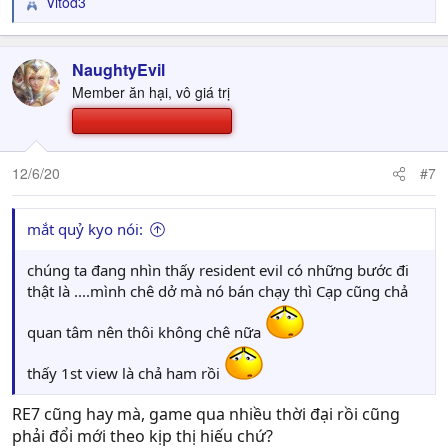
Vitod3
R
e
a
c
NaughtyEvil
t
Member ăn hại, vô giá trị
i
o
n
s
12/6/20
#7
:
mắt quỷ kyo nói:
chúng ta đang nhìn thấy resident evil có những bước đi
thật là ....mình chê dở mà nó bán chạy thì Cạp cũng chả
quan tâm nên thôi không chê nữa
thấy 1st view là chả ham rồi
RE7 cũng hay mà, game qua nhiều thời đại rồi cũng
phải đổi mới theo kịp thị hiếu chứ?