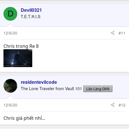
Devil0321
D
T.E.T.Я.I.S
12/6/20
#11
Chris trong Re 8
residentevilcode
The Lone Traveler from Vault 101
Lão Làng GVN
12/6/20
#12
Chris già phết nhỉ...