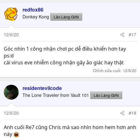
redfox86
Donkey Kong
Lão Làng GVN
12/6/20
#17
Góc nhìn 1 công nhận chơi pc dễ điều khiển hơn tay
ps:d
cái virus eve nhiễm công nhận gây ảo giác hay thật
Chỉnh sửa cuối:
12/6/20
residentevilcode
The Lone Traveler from Vault 101
Lão Làng GVN
12/6/20
#18
Anh cuối Re7 cũng Chris mà sao nhìn hom hem hơn anh
này