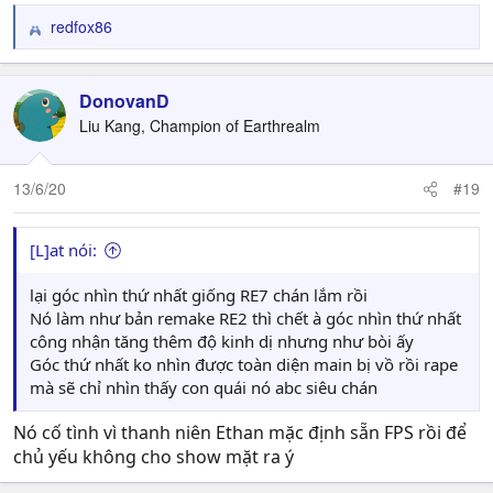
redfox86
R
e
a
c
DonovanD
t
Liu Kang, Champion of Earthrealm
i
o
n
13/6/20
#19
s
:
[L]at nói:
lại góc nhìn thứ nhất giống RE7 chán lắm rồi
Nó làm như bản remake RE2 thì chết à góc nhìn thứ nhất
công nhận tăng thêm độ kinh dị nhưng như bòi ấy
Góc thứ nhất ko nhìn được toàn diện main bị vồ rồi rape
mà sẽ chỉ nhìn thấy con quái nó abc siêu chán
Nó cố tình vì thanh niên Ethan mặc định sẵn FPS rồi để
chủ yếu không cho show mặt ra ý