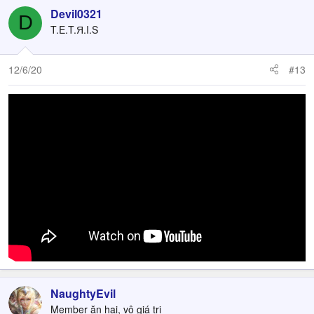
Devil0321
D
T.E.T.Я.I.S
12/6/20
#13
NaughtyEvil
Member ăn hại, vô giá trị