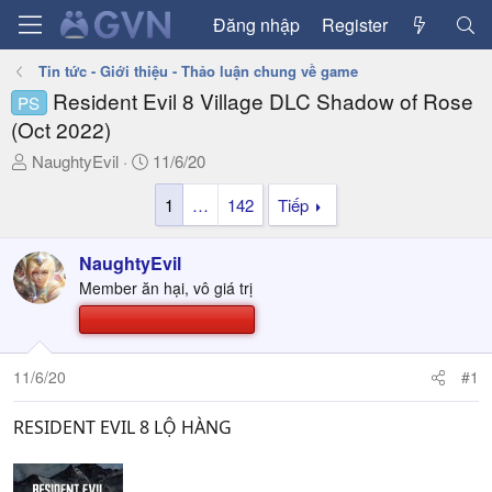
Đăng nhập
Register
Tin tức - Giới thiệu - Thảo luận chung về game
Resident Evil 8 Village DLC Shadow of Rose
PS
(Oct 2022)
T
N
NaughtyEvil
11/6/20
h
g
1
…
142
Tiếp
r
à
e
y
a
g
NaughtyEvil
d
ử
Member ăn hại, vô giá trị
s
i
t
a
r
11/6/20
#1
t
e
RESIDENT EVIL 8 LỘ HÀNG
r