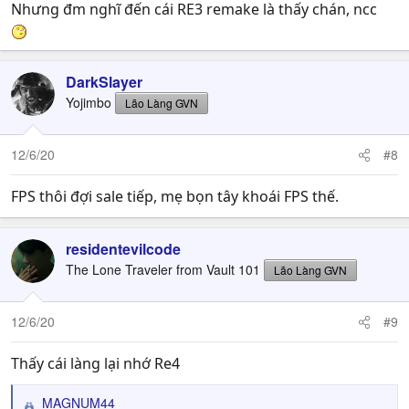
Nhưng đm nghĩ đến cái RE3 remake là thấy chán, ncc
DarkSlayer
Yojimbo
Lão Làng GVN
12/6/20
#8
FPS thôi đợi sale tiếp, mẹ bọn tây khoái FPS thế.
residentevilcode
The Lone Traveler from Vault 101
Lão Làng GVN
12/6/20
#9
Thấy cái làng lại nhớ Re4
MAGNUM44