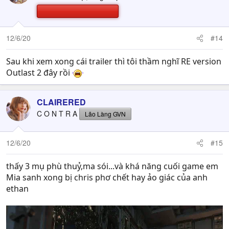
12/6/20
#14
Sau khi xem xong cái trailer thì tôi thầm nghĩ RE version
Outlast 2 đây rồi
CLAIRERED
C O N T R A
Lão Làng GVN
12/6/20
#15
thấy 3 mụ phù thuỷ,ma sói...và khá năng cuối game em
Mia sanh xong bị chris phơ chết hay ảo giác của anh
ethan