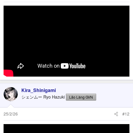
Kira_Shinigami
シェンムー Ryo Hazuki
Lão Làng GVN
25/2/26
#12