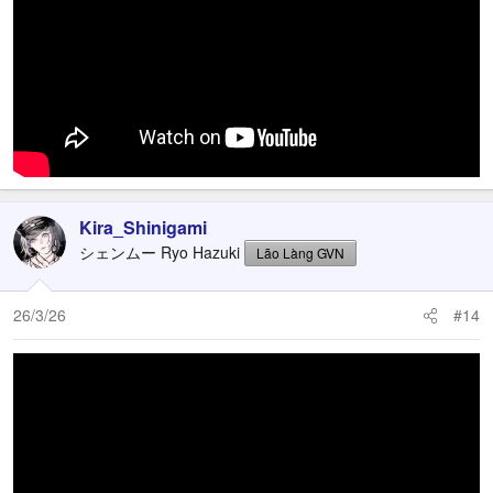
Kira_Shinigami
シェンムー Ryo Hazuki
Lão Làng GVN
26/3/26
#14