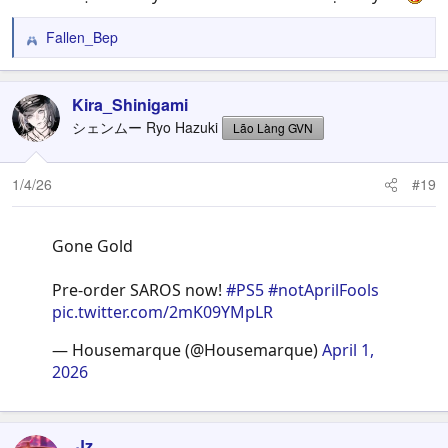
Fallen_Bep
R
e
a
c
Kira_Shinigami
t
シェンムー Ryo Hazuki
Lão Làng GVN
i
o
n
1/4/26
#19
s
:
Gone Gold
Pre-order SAROS now!
#PS5
#notAprilFools
pic.twitter.com/2mK09YMpLR
— Housemarque (@Housemarque)
April 1,
2026
.Jz.