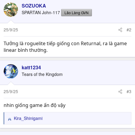
c
SOZUOKA
t
SPARTAN John-117
Lão Làng GVN
i
o
n
25/9/25
#2
s
:
Tưởng là roguelite tiếp giống con Returnal, ra là game
linear bình thường.
katt1234
Tears of the Kingdom
25/9/25
#3
nhin giống game ấn độ vậy
Kira_Shinigami
R
e
a