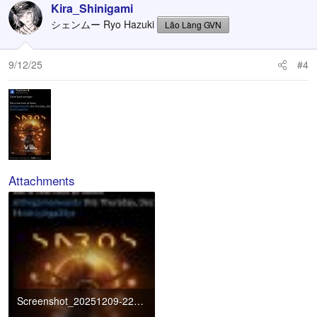
c
Kira_Shinigami
t
シェンムー Ryo Hazuki
Lão Làng GVN
i
o
n
9/12/25
#4
s
:
Attachments
Screenshot_20251209-222826~2.jpg