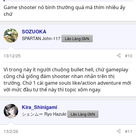
Game shooter nó bình thường quá mà thím nhiều ấy
chứ
SOZUOKA
SPARTAN John-117
Lão Làng GVN
13/12/25
#10
Vì trong này ít người chuộng bullet hell, chứ gameplay
cũng chả giống đám shooter nhan nhản trên thị
trường. Chứ 1 cái game souls like/action adventure mới
với mức đầu tư thế này thì topic xôm ngay.
Kira_Shinigami
シェンムー Ryo Hazuki
Lão Làng GVN
13/2/26
#11