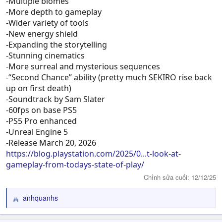
-Multiple biomes
-More depth to gameplay
-Wider variety of tools
-New energy shield
-Expanding the storytelling
-Stunning cinematics
-More surreal and mysterious sequences
-“Second Chance” ability (pretty much SEKIRO rise back
up on first death)
-Soundtrack by Sam Slater
-60fps on base PS5
-PS5 Pro enhanced
-Unreal Engine 5
-Release March 20, 2026​
https://blog.playstation.com/2025/0...t-look-at-
gameplay-from-todays-state-of-play/
Chỉnh sửa cuối:
12/12/25
anhquanhs
R
e
a