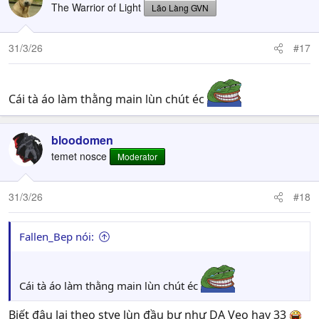
The Warrior of Light
Lão Làng GVN
31/3/26
#17
Cái tà áo làm thằng main lùn chút éc
bloodomen
temet nosce
Moderator
31/3/26
#18
Fallen_Bep nói:
Cái tà áo làm thằng main lùn chút éc
Biết đâu lại theo stye lùn đầu bư như DA Vẹo hay 33