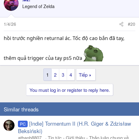
Legend of Zelda
1/4/26
#20
hồi trước nghiền returnal ác. Tốc độ cao bắn đã tay,
thêm quả trigger của tay ps5 nữa
1
2
3
4
Tiếp
You must log in or register to reply here.
Similar threads
[Indie] Tormentum II (H.R. Giger & Zdzisław
PC
Beksiński)
athanh8807 .
Tin tức - Giới thiệu - Thảo luận chung về