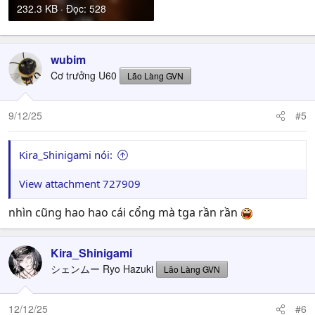
232.3 KB · Đọc: 528
wubim
Cơ trưởng U60
Lão Làng GVN
9/12/25
#5
Kira_Shinigami nói:
View attachment 727909
nhìn cũng hao hao cái cổng mà tga rần rần
Kira_Shinigami
シェンムー Ryo Hazuki
Lão Làng GVN
12/12/25
#6