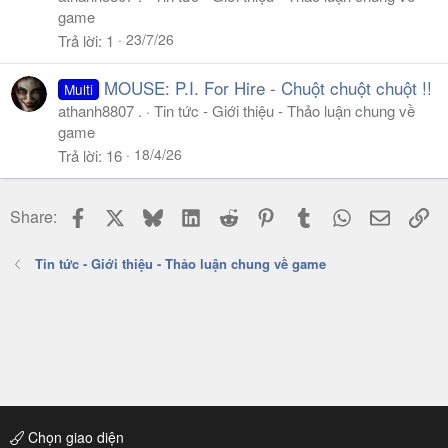
game
23/7/26
Trả lời
1
MOUSE: P.I. For Hire - Chuột chuột chuột !!
Multi
athanh8807 .
Tin tức - Giới thiệu - Thảo luận chung về
game
18/4/26
Trả lời
16
Facebook
X
Bluesky
LinkedIn
Reddit
Pinterest
Tumblr
WhatsApp
Email
Li
Share:
Tin tức - Giới thiệu - Thảo luận chung về game
Chọn giao diện