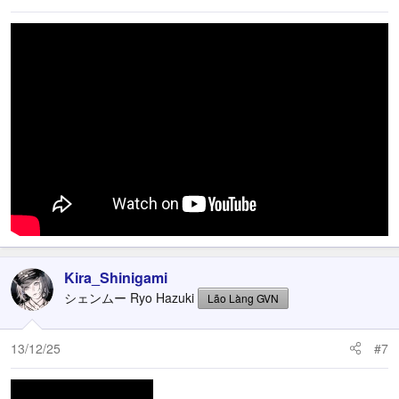
Kira_Shinigami
シェンムー Ryo Hazuki
Lão Làng GVN
13/12/25
#7