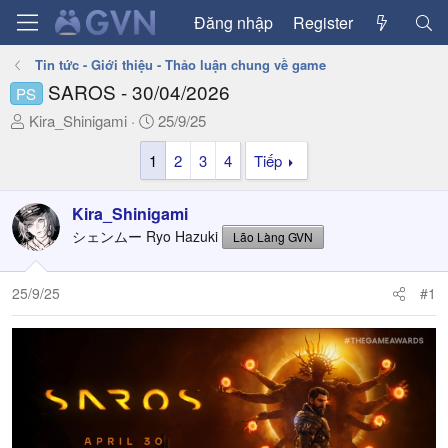
Đăng nhập
Register
Tin tức - Giới thiệu - Thảo luận chung về game
SAROS - 30/04/2026
PS
T
N
Kira_Shinigami
25/9/25
h
g
1
2
3
4
Tiếp
r
à
e
y
a
g
Kira_Shinigami
d
ử
シェンムー Ryo Hazuki
Lão Làng GVN
s
i
t
a
25/9/25
#1
r
t
e
r