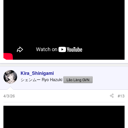
Kira_Shinigami
シェンムー Ryo Hazuki
Lão Làng GVN
4/3/26
#13