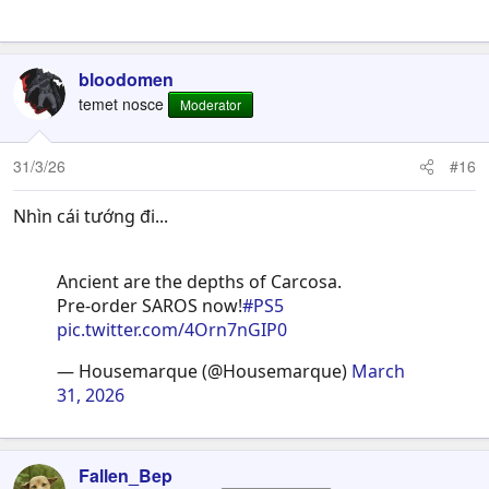
bloodomen
temet nosce
Moderator
31/3/26
#16
Nhìn cái tướng đi...
Ancient are the depths of Carcosa.
Pre-order SAROS now!
#PS5
pic.twitter.com/4Orn7nGIP0
— Housemarque (@Housemarque)
March
31, 2026
Fallen_Bep