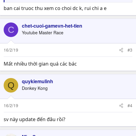
WhatsApp:
https://chat.whatsapp.com/H1nkxmLnDSPLZL7FM0AlnL
ban cai truoc thu xem co choi dc k, rui chi a e
chet-cuoi-gamevn-het-tien
C
Youtube Master Race
16/2/19
#3
Mất nhiều thời gian quá các bác
quykiemulinh
Q
Donkey Kong
16/2/19
#4
sv này update đến đâu rồi?