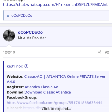
https://chat.whatsapp.com/H1nkxmLnDSPLZL7FM0AlnL
oOoPCDoOo
R
e
a
c
oOoPCDoOo
t
Mr & Ms Pac-Man
i
o
n
12/2/19
#2
s
:
ke31 nói:
Website:
Classic-AO | ATLANTICA Online PRIVATE Server
V.4.0
Register:
Atlantica Classic-Ao
Downlad:
Download Classic Atlantica
FacebookGroup:
https://www.facebook.com/groups/551761868635444
Discord:
https://discord.gg/mkTeD6Z
Click to expand...