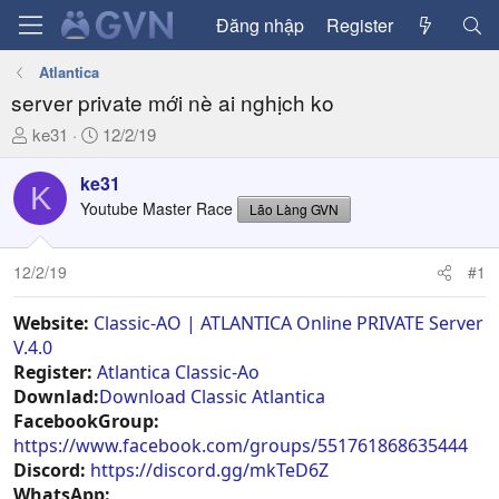
Đăng nhập
Register
Atlantica
server private mới nè ai nghịch ko
T
N
ke31
12/2/19
h
g
r
à
ke31
K
e
y
Youtube Master Race
Lão Làng GVN
a
g
d
ử
12/2/19
#1
s
i
t
a
Website:
Classic-AO | ATLANTICA Online PRIVATE Server
r
V.4.0
t
Register:
Atlantica Classic-Ao
e
Downlad:
Download Classic Atlantica
r
FacebookGroup:
https://www.facebook.com/groups/551761868635444
Discord:
https://discord.gg/mkTeD6Z
WhatsApp: