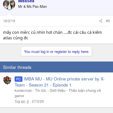
MissSea
Mr & Ms Pac-Man
16/2/19
#5
mấy con mẻrc củ nhìn hơi chán ....đc cái câu cá kiếm
atlas củng đc
You must log in or register to reply here.
Similar threads
IMBA MU - MU Online private server by X-
PC
Team - Season 21 - Episode 1
konecman
Tin tức - Giới thiệu - Thảo luận chung về
game
27/3/26
Trả lời
2