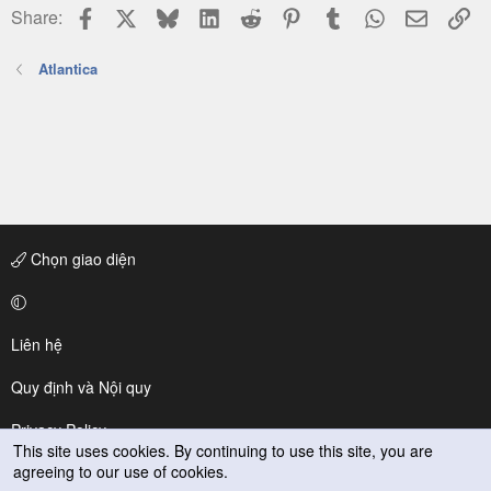
Facebook
X
Bluesky
LinkedIn
Reddit
Pinterest
Tumblr
WhatsApp
Email
Li
Share:
Atlantica
Chọn giao diện
Liên hệ
Quy định và Nội quy
Privacy Policy
This site uses cookies. By continuing to use this site, you are
agreeing to our use of cookies.
Trợ giúp