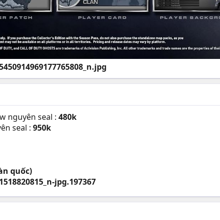
ew nguyên seal :
480k
ên seal :
950k
àn quốc)