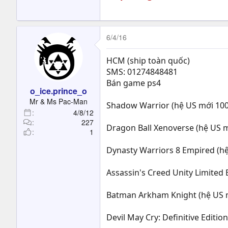
6/4/16
HCM (ship toàn quốc)
SMS: 01274848481
Bán game ps4
o_ice.prince_o
Mr & Ms Pac-Man
Shadow Warrior (hệ US mới 100
4/8/12
227
Dragon Ball Xenoverse (hệ US m
1
Dynasty Warriors 8 Empired (hệ
Assassin's Creed Unity Limited E
Batman Arkham Knight (hệ US m
Devil May Cry: Definitive Editi