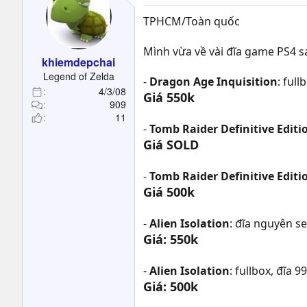
TPHCM/Toàn quốc
Mình vừa về vài đĩa game PS4 s
khiemdepchai
Legend of Zelda
-
Dragon Age Inquisition
: full
4/3/08
Giá 550k
909
11
-
Tomb Raider Definitive Editi
Giá SOLD
-
Tomb Raider Definitive Editi
Giá 500k
-
Alien Isolation
: đĩa nguyên s
Giá: 550k
-
Alien Isolation
: fullbox, đĩa 
Giá: 500k