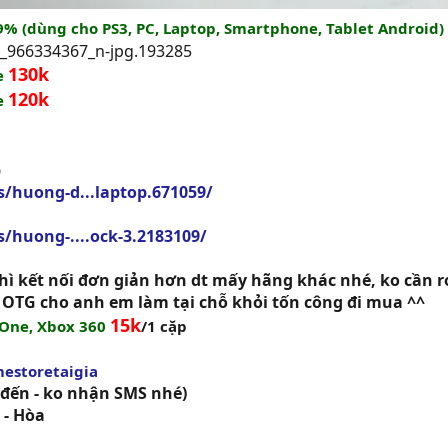
99% (dùng cho PS3, PC, Laptop, Smartphone, Tablet Android)
130k
ne
120k
ne
p
/huong-d...laptop.671059/
/huong-....ock-3.2183109/
hì kết nối đơn giản hơn dt mấy hãng khác nhé, ko cần r
p OTG cho anh em làm tại chỗ khỏi tốn công đi mua ^^
15k
x One, Xbox 360
/1 cặp
estoretaigia
 đến - ko nhận SMS nhé)
 - Hòa