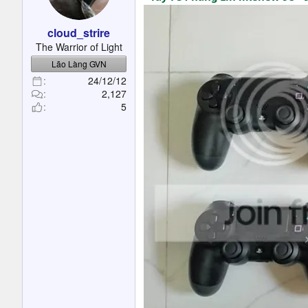
t
e
cloud_strire
r
The Warrior of Light
Lão Làng GVN
24/12/12
2,127
5