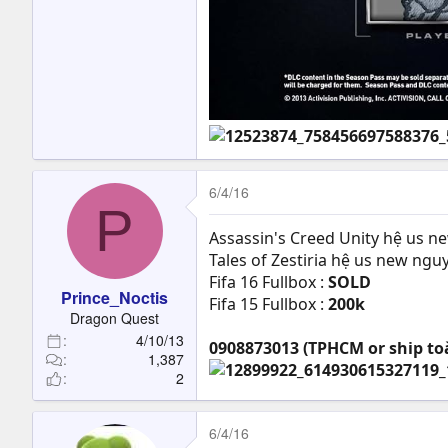
6/4/16
P
Assassin's Creed Unity hệ us n
Tales of Zestiria hệ us new nguy
Fifa 16 Fullbox :
SOLD
Prince_Noctis
Fifa 15 Fullbox :
200k
Dragon Quest
4/10/13
0908873013 (TPHCM or ship to
1,387
2
6/4/16