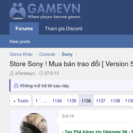
Forums
Tham gia Discord
New posts
Game Khác
Console
Sony
Store Sony ! Mua bán trao đổi [ Version 5
T
N
zFantasyz
27/2/13
h
g
r
à
Không mở trả lời sau này.
e
y
a
g
Trước
1
…
1134
1135
1136
1137
1138
113
d
ử
s
i
5/4/16
t
a
r
-
Tay PS4
hàng zin likenew 98 -