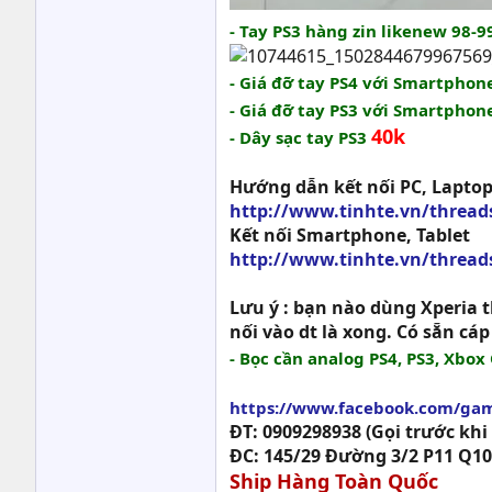
- Tay PS3 hàng zin likenew 98-
- Giá đỡ tay PS4 với Smartpho
- Giá đỡ tay PS3 với Smartpho
40k
- Dây sạc tay PS3
Hướng dẫn kết nối PC, Lapto
http://www.tinhte.vn/threads
Kết nối Smartphone, Tablet
http://www.tinhte.vn/threads
Lưu ý : bạn nào dùng Xperia t
nối vào dt là xong. Có sẵn cá
- Bọc cần analog PS4, PS3, Xbo
https://www.facebook.com/gam
ĐT: 0909298938 (Gọi trước khi
ĐC: 145/29 Đường 3/2 P11 Q10
Ship Hàng Toàn Quốc