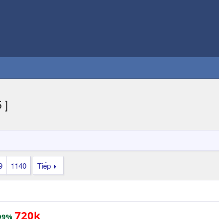
 ]
9
1140
Tiếp
720k
 99%